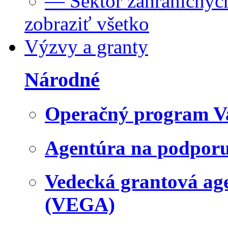
— Sektor zahraničných
zobraziť všetko
Výzvy a granty
Národné
Operačný program V
Agentúra na podpor
Vedecká grantová a
(VEGA)