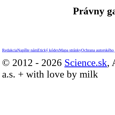
Právny ga
Redakcia
Napíšte nám
Etický kódex
Mapa stránky
Ochrana autorského 
© 2012 - 2026
Science.sk
,
a.s. + with love by milk