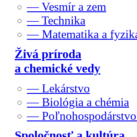
— Vesmír a zem
— Technika
— Matematika a fyzik
Živá príroda
a chemické vedy
— Lekárstvo
— Biológia a chémia
— Poľnohospodárstv
Spoločnosť a kultúra