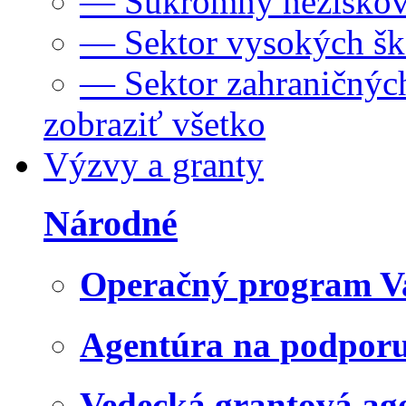
— Súkromný neziskov
— Sektor vysokých šk
— Sektor zahraničných
zobraziť všetko
Výzvy a granty
Národné
Operačný program V
Agentúra na podpor
Vedecká grantová a