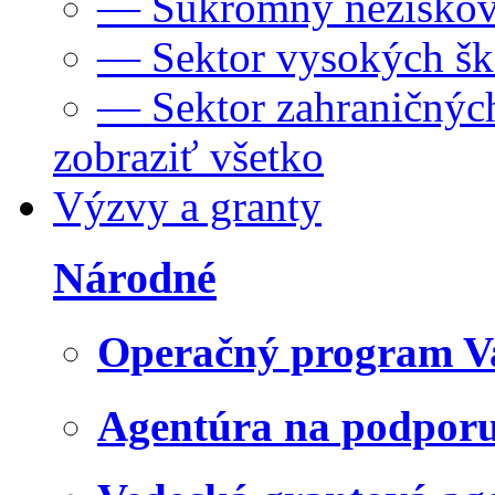
— Súkromný neziskov
— Sektor vysokých šk
— Sektor zahraničných
zobraziť všetko
Výzvy a granty
Národné
Operačný program V
Agentúra na podpor