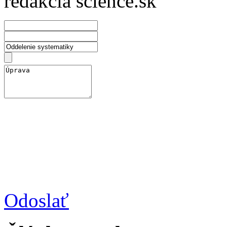
redakcia science.sk
Odoslať