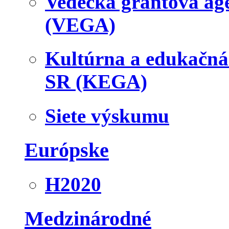
Vedecká grantová a
(VEGA)
Kultúrna a edukačn
SR (KEGA)
Siete výskumu
Európske
H2020
Medzinárodné