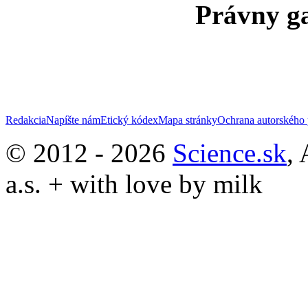
Právny ga
Redakcia
Napíšte nám
Etický kódex
Mapa stránky
Ochrana autorského 
© 2012 - 2026
Science.sk
,
a.s. + with love by milk