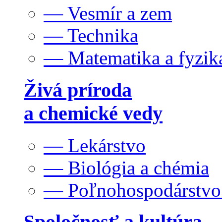
— Vesmír a zem
— Technika
— Matematika a fyzik
Živá príroda
a chemické vedy
— Lekárstvo
— Biológia a chémia
— Poľnohospodárstv
Spoločnosť a kultúra