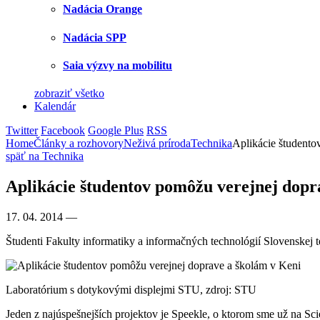
Nadácia Orange
Nadácia SPP
Saia výzvy na mobilitu
zobraziť všetko
Kalendár
Twitter
Facebook
Google Plus
RSS
Home
Články a rozhovory
Neživá príroda
Technika
Aplikácie študento
späť na Technika
Aplikácie študentov pomôžu verejnej dopr
17. 04. 2014
—
Študenti Fakulty informatiky a informačných technológií Slovenskej te
Laboratórium s dotykovými displejmi STU, zdroj: STU
Jeden z najúspešnejších projektov je Speekle, o ktorom sme už na Sc