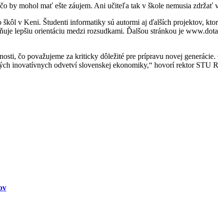
o čo by mohol mať ešte záujem. Ani učiteľa tak v škole nemusia zdržať
 škôl v Keni. Študenti informatiky sú autormi aj ďalších projektov, k
je lepšiu orientáciu medzi rozsudkami. Ďalšou stránkou je www.dotan
nnosti, čo považujeme za kriticky dôležité pre prípravu novej generác
ových inovatívnych odvetví slovenskej ekonomiky,“ hovorí rektor STU
ov