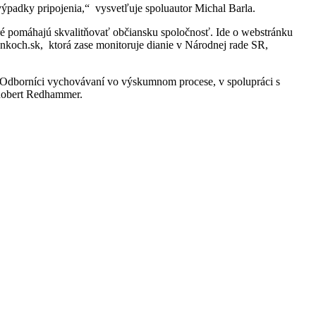
 výpadky pripojenia,“ vysvetľuje spoluautor Michal Barla.
toré pomáhajú skvalitňovať občiansku spoločnosť. Ide o webstránku
koch.sk, ktorá zase monitoruje dianie v Národnej rade SR,
ie. Odborníci vychovávaní vo výskumnom procese, v spolupráci s
 Robert Redhammer.