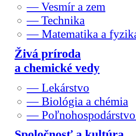
— Vesmír a zem
— Technika
— Matematika a fyzik
Živá príroda
a chemické vedy
— Lekárstvo
— Biológia a chémia
— Poľnohospodárstv
Spoločnosť a kultúra