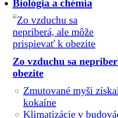
Biológia a chémia
Zo vzduchu sa nepriberá
obezite
Zmutované myši získali
kokaíne
Klimatizácie v budová