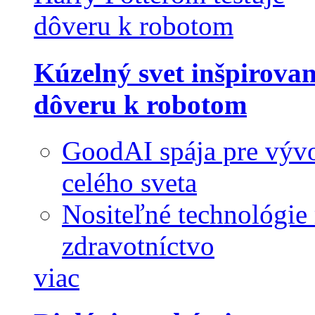
Kúzelný svet inšpirova
dôveru k robotom
GoodAI spája pre vývo
celého sveta
Nositeľné technológie
zdravotníctvo
viac