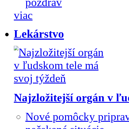
pozdrav
viac
Lekárstvo
Najzložitejší orgán v ľ
Nové pomôcky priprav