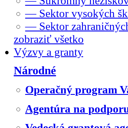
— Súkromný neziskov
— Sektor vysokých šk
— Sektor zahraničných
zobraziť všetko
Výzvy a granty
Národné
Operačný program V
Agentúra na podpor
Vedecká grantová a