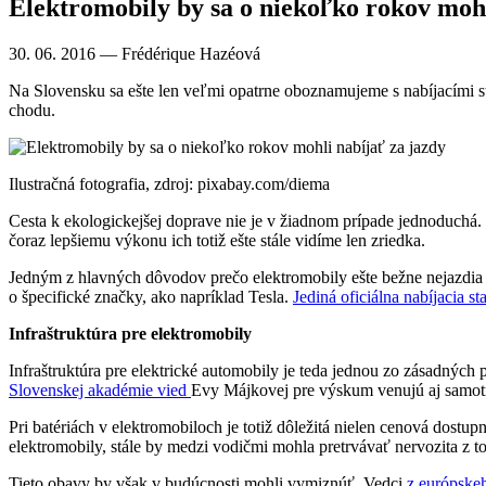
Elektromobily by sa o niekoľko rokov mohl
30. 06. 2016
— Frédérique Hazéová
Na Slovensku sa ešte len veľmi opatrne oboznamujeme s nabíjacími sta
chodu.
Ilustračná fotografia, zdroj: pixabay.com/diema
Cesta k ekologickejšej doprave nie je v žiadnom prípade jednoduchá. 
čoraz lepšiemu výkonu ich totiž ešte stále vidíme len zriedka.
Jedným z hlavných dôvodov prečo elektromobily ešte bežne nejazdia p
o špecifické značky, ako napríklad Tesla.
Jediná oficiálna nabíjacia st
Infraštruktúra pre elektromobily
Infraštruktúra pre elektrické automobily je teda jednou zo zásadnýc
Slovenskej akadémie vied
Evy Májkovej pre výskum venujú aj samot
Pri batériách v elektromobiloch je totiž dôležitá nielen cenová dostup
elektromobily, stále by medzi vodičmi mohla pretrvávať nervozita z to
Tieto obavy by však v budúcnosti mohli vymiznúť. Vedci
z európsk