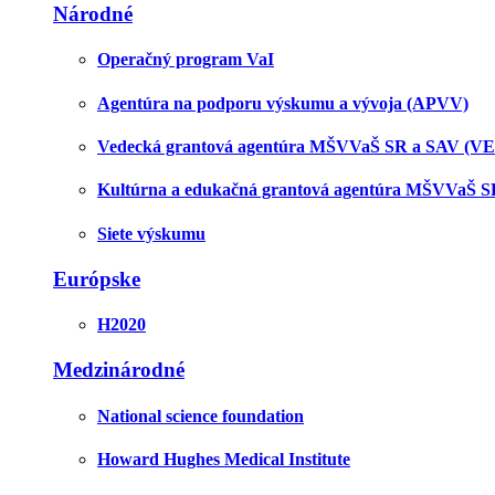
Národné
Operačný program VaI
Agentúra na podporu výskumu a vývoja (APVV)
Vedecká grantová agentúra MŠVVaŠ SR a SAV (V
Kultúrna a edukačná grantová agentúra MŠVVaŠ 
Siete výskumu
Európske
H2020
Medzinárodné
National science foundation
Howard Hughes Medical Institute