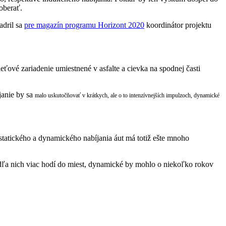
oberať.
adril sa
pre magazín programu Horizont 2020
koordinátor projektu
ťové zariadenie umiestnené v asfalte a cievka na spodnej časti
janie by sa
malo uskutočňovať v krátkych, ale o to intenzívnejších impulzoch, dynamické
 statického a dynamického nabíjania áut má totiž ešte mnoho
odľa nich viac hodí do miest, dynamické by mohlo o niekoľko rokov