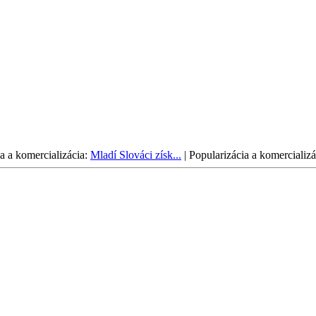
a a komercializácia:
Mladí Slováci získ...
|
Popularizácia a komercializá