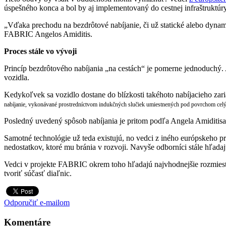
úspešného konca a bol by aj implementovaný do cestnej infraštruktúry
„Vďaka prechodu na bezdrôtové nabíjanie, či už statické alebo dynam
FABRIC Angelos Amiditis.
Proces stále vo vývoji
Princíp bezdrôtového nabíjania „na cestách“ je pomerne jednoduchý. A
vozidla.
Kedykoľvek sa vozidlo dostane do blízkosti takéhoto nabíjacieho zaria
nabíjanie, vykonávané prostredníctvom indukčných slučiek umiestnených pod povrchom celých
Posledný uvedený spôsob nabíjania je pritom podľa Angela Amiditisa v
Samotné technológie už teda existujú, no vedci z iného európskeho p
nedostatkov, ktoré mu bránia v rozvoji. Navyše odborníci stále hľadajú 
Vedci v projekte FABRIC okrem toho hľadajú najvhodnejšie rozmiestne
tvoriť súčasť diaľnic.
Odporučiť e-mailom
Komentáre