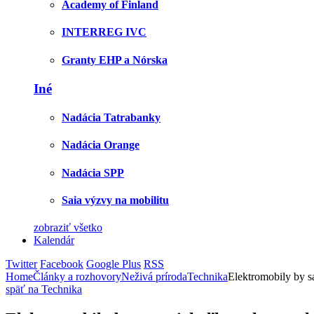
Academy of Finland
INTERREG IVC
Granty EHP a Nórska
Iné
Nadácia Tatrabanky
Nadácia Orange
Nadácia SPP
Saia výzvy na mobilitu
zobraziť všetko
Kalendár
Twitter
Facebook
Google Plus
RSS
Home
Články a rozhovory
Neživá príroda
Technika
Elektromobily by s
späť na Technika