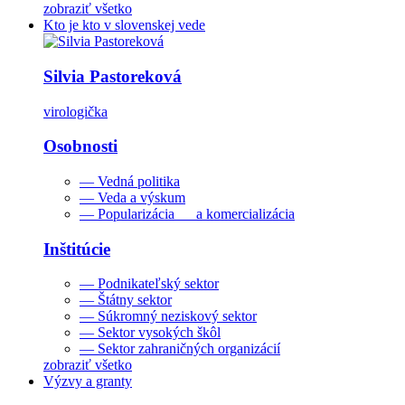
zobraziť všetko
Kto je kto v slovenskej vede
Silvia Pastoreková
virologička
Osobnosti
— Vedná politika
— Veda a výskum
— Popularizácia a komercializácia
Inštitúcie
— Podnikateľský sektor
— Štátny sektor
— Súkromný neziskový sektor
— Sektor vysokých škôl
— Sektor zahraničných organizácií
zobraziť všetko
Výzvy a granty