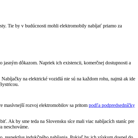
sty. Tie by v budúcnosti mohli elektromobily nabíjať priamo za
ho jasným dôkazom. Napriek ich existencii, komerčnej dostupnosti a
 Nabíjačky na elektrické vozidlá nie sú na každom rohu, najmä ak ide
ystricou.
re masívnejší rozvoj elektromobilov sa pritom
podľa podpredsedníčky
abiť. Ak by sme teda na Slovensku síce mali viac nabíjacích staníc pre
tra neschováme.
o, respektíve indukčného nabíjania. Pokiaľ by ich výskum dospel do