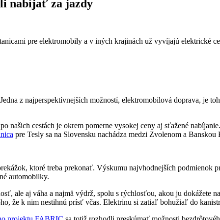
i nabíjať za jazdy
nicami pre elektromobily a v iných krajinách už vyvíjajú elektrické ce
Jedna z najperspektívnejších možností, elektromobilová doprava, je to
o našich cestách je okrem pomerne vysokej ceny aj sťažené nabíjanie.
anica
pre Tesly sa na Slovensku nachádza medzi Zvolenom a Banskou B
h prekážok, ktoré treba prekonať. Výskumu najvhodnejších podmienok p
né automobilky.
nosť, ale aj váha a najmä výdrž, spolu s rýchlosťou, akou ju dokážete n
ho, že k nim nestihnú prísť včas. Elektrinu si zatiaľ bohužiaľ do kanis
eho projektu FABRIC
sa totiž rozhodli preskúmať možnosti bezdrôtovéh