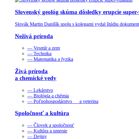
Slovenský geológ skúma dôsledky erupcie super
Slovák Martin Danišík spolu s kolegami vydal štúdiu dokumentu
Neživá príroda
— Vesmír a zem
— Technika
— Matematika a fyzika
Živá príroda
a chemické vedy
— Lekárstvo
— Biológia a chémia
— Poľnohospodárstvo a veterina
Spoločnosť a kultúra
— Človek a spoločnosť
— Kultúra a umenie
— Dejiny