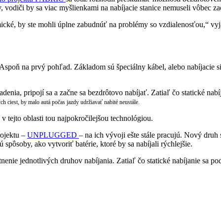
, vodiči by sa viac myšlienkami na nabíjacie stanice nemuseli vôbec za
ické, by ste mohli úplne zabudnúť na problémy so vzdialenosťou,“ vyj
spoň na prvý pohľad. Základom sú špeciálny kábel, alebo nabíjacie sie
denia, pripojí sa a začne sa bezdrôtovo nabíjať. Zatiaľ čo statické nabí
 ciest, by malo autá počas jazdy udržiavať nabité neustále.
 tejto oblasti tou najpokročilejšou technológiou.
rojektu –
UNPLUGGED
– na ich vývoji ešte stále pracujú. Nový druh
spôsoby, ako vytvoriť batérie, ktoré by sa nabíjali rýchlejšie.
nie jednotlivých druhov nabíjania. Zatiaľ čo statické nabíjanie sa p