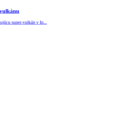
-vulkánu
júcu super-vulkán v In...