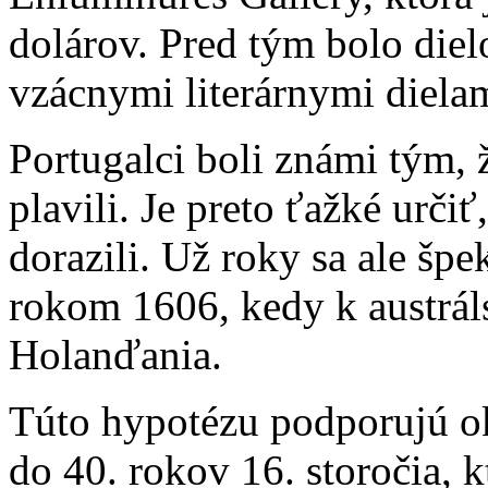
dolárov. Pred tým bolo diel
vzácnymi literárnymi diela
Portugalci boli známi tým, ž
plavili. Je preto ťažké urči
dorazili. Už roky sa ale špek
rokom 1606, kedy k austrá
Holanďania.
Túto hypotézu podporujú o
do 40. rokov 16. storočia, 