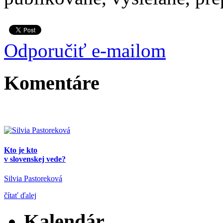
Odporučiť e-mailom
Komentáre
Kto je kto
v slovenskej vede?
Silvia Pastoreková
čítať ďalej
Kalendár