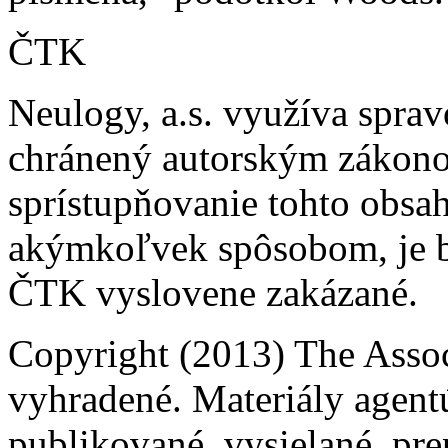
ČTK
Neulogy, a.s. využíva spra
chránený autorským zákonom.
sprístupňovanie tohto obsahu
akýmkoľvek spôsobom, je b
ČTK vyslovene zakázané.
Copyright (2013) The Assoc
vyhradené. Materiály agent
publikované, vysielané, pre