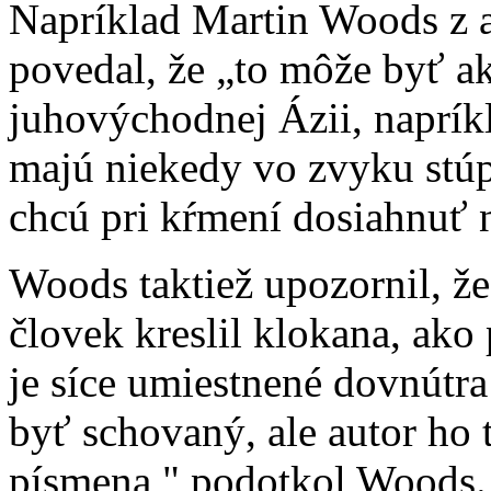
Napríklad Martin Woods z a
povedal, že „to môže byť ak
juhovýchodnej Ázii, napríkl
majú niekedy vo zvyku stúp
chcú pri kŕmení dosiahnuť 
Woods taktiež upozornil, ž
človek kreslil klokana, ako 
je síce umiestnené dovnútr
byť schovaný, ale autor ho 
písmena," podotkol Woods.