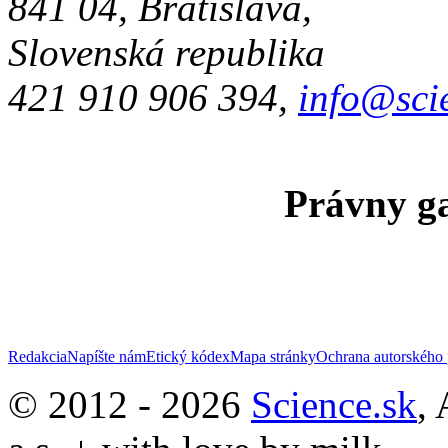
841 04, Bratislava,
Slovenská republika
421 910 906 394,
info@sci
Právny ga
Redakcia
Napíšte nám
Etický kódex
Mapa stránky
Ochrana autorského 
© 2012 - 2026
Science.sk
,