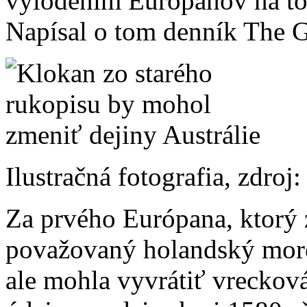
vylodením Európanov na to
Napísal o tom denník The G
Ilustračná fotografia, zdro
Za prvého Európana, ktorý z
považovaný holandský more
ale mohla vyvrátiť vreckov