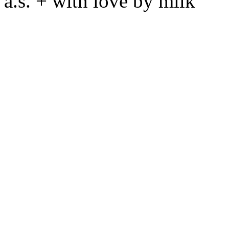
a.s. + with love by milk