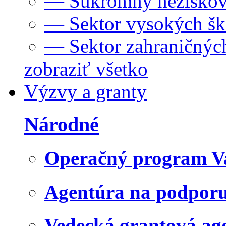
— Súkromný neziskov
— Sektor vysokých šk
— Sektor zahraničných
zobraziť všetko
Výzvy a granty
Národné
Operačný program V
Agentúra na podpor
Vedecká grantová a