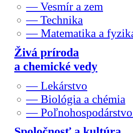
— Vesmír a zem
— Technika
— Matematika a fyzik
Živá príroda
a chemické vedy
— Lekárstvo
— Biológia a chémia
— Poľnohospodárstv
Spoločnosť a kultúra