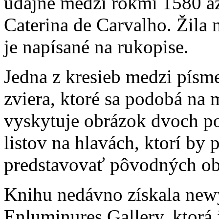
údajne medzi rokmi 1580 a
Caterina de Carvalho. Žila 
je napísané na rukopise.
Jedna z kresieb medzi písm
zviera, ktoré sa podobá na 
vyskytuje obrázok dvoch p
listov na hlavách, ktorí by
predstavovať pôvodných ob
Knihu nedávno získala newy
Enluminures Gallery, ktorá 