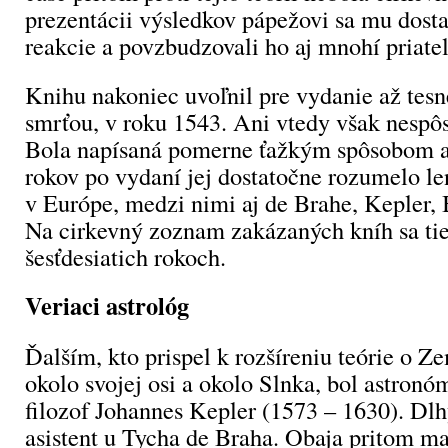
prezentácii výsledkov pápežovi sa mu dosta
reakcie a povzbudzovali ho aj mnohí priatel
Knihu nakoniec uvoľnil pre vydanie až tesn
smrťou, v roku 1543. Ani vtedy však nespôs
Bola napísaná pomerne ťažkým spôsobom a 
rokov po vydaní jej dostatočne rozumelo l
v Európe, medzi nimi aj de Brahe, Kepler, B
Na cirkevný zoznam zakázaných kníh sa tie
šesťdesiatich rokoch.
Veriaci astrológ
Ďalším, kto prispel k rozšíreniu teórie o Z
okolo svojej osi a okolo Slnka, bol astron
filozof Johannes Kepler (1573 – 1630). Dlh
asistent u Tycha de Braha. Obaja pritom mal