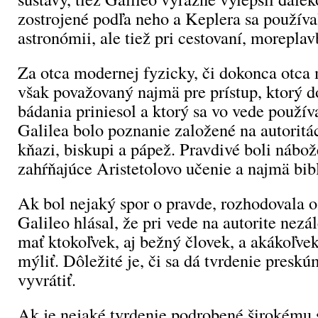
zostrojené podľa neho a Keplera sa používal
astronómii, ale tiež pri cestovaní, morepla
Za otca modernej fyzicky, či dokonca otca
však považovaný najmä pre prístup, ktorý 
bádania priniesol a ktorý sa vo vede použí
Galilea bolo poznanie založené na autoritá
kňazi, biskupi a pápež. Pravdivé boli nábož
zahŕňajúce Aristetolovo učenie a najmä bibl
Ak bol nejaký spor o pravde, rozhodovala o 
Galileo hlásal, že pri vede na autorite nez
mať ktokoľvek, aj bežný človek, a akákoľve
mýliť. Dôležité je, či sa dá tvrdenie preskúm
vyvrátiť.
Ak je nejaké tvrdenie podrobené širokému 