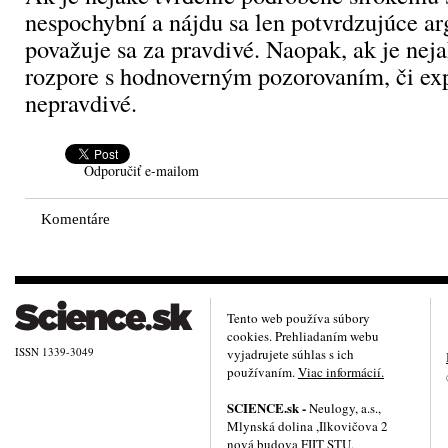
nespochybní a nájdu sa len potvrdzujúce a
považuje sa za pravdivé. Naopak, ak je neja
rozpore s hodnoverným pozorovaním, či ex
nepravdivé.
Odporučiť e-mailom
Komentáre
Tento web používa súbory
cookies. Prehliadaním webu
ISSN 1339-3049
vyjadrujete súhlas s ich
používaním.
Viac informácií.
SCIENCE.sk -
Neulogy, a.s.,
Mlynská dolina ,Ilkovičova 2
nová budova FIIT STU,