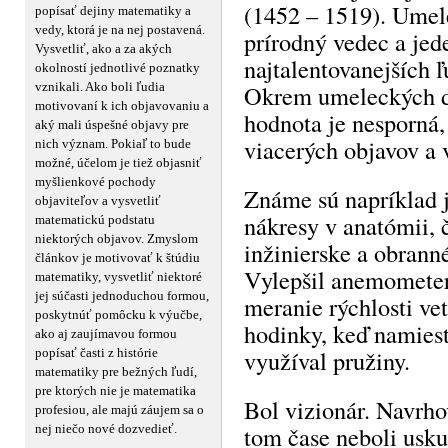
(1452 – 1519). Umele
popísať dejiny matematiky a
vedy, ktorá je na nej postavená.
prírodný vedec a jed
Vysvetliť, ako a za akých
najtalentovanejších ľu
okolností jednotlivé poznatky
vznikali. Ako boli ľudia
Okrem umeleckých di
motivovaní k ich objavovaniu a
hodnota je nesporná,
aký mali úspešné objavy pre
viacerých objavov a 
nich význam. Pokiaľ to bude
možné, účelom je tiež objasniť
myšlienkové pochody
Známe sú napríklad 
objaviteľov a vysvetliť
nákresy v anatómii, 
matematickú podstatu
niektorých objavov. Zmyslom
inžinierske a obranné
článkov je motivovať k štúdiu
Vylepšil anemometer,
matematiky, vysvetliť niektoré
jej súčasti jednoduchou formou,
meranie rýchlosti vet
poskytnúť pomôcku k výučbe,
hodinky, keď namiest
ako aj zaujímavou formou
využíval pružiny.
popísať časti z histórie
matematiky pre bežných ľudí,
pre ktorých nie je matematika
Bol vizionár. Navrhov
profesiou, ale majú záujem sa o
tom čase neboli usku
nej niečo nové dozvedieť.