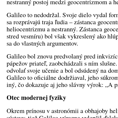
nestranný postoj medzi geocentrizmom a h
Galileo to nedodržal. Svoje dielo vydal fo
sa rozprávajú traja ľudia – zástanca geocen
heliocentrizmu a nestranný. Zástanca geoc
stred vesmíru) bol však vykreslený ako hlú
sa do vlastných argumentov.
Galileo bol znovu predvolaný pred inkvizíc
pápežov priateľ, zaobchádzali s ním slušne
odvolať svoje učenie a bol odsúdený na do
Galileo to oficiálne dodržiaval, jeho súkro
iný, čo dokazuje aj jeho slávny výrok: „A p
Otec modernej fyziky
Okrem prínosu v astronómii a obhajoby hel
sústavy, tiež Galileo výrazne vylepšil ďale