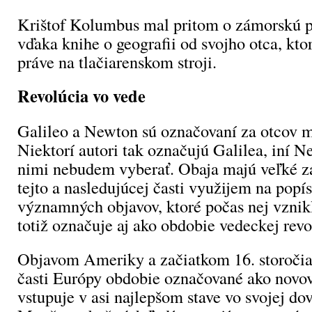
Krištof Kolumbus mal pritom o zámorskú p
vďaka knihe o geografii od svojho otca, kto
práve na tlačiarenskom stroji.
Revolúcia vo vede
Galileo a Newton sú označovaní za otcov m
Niektorí autori tak označujú Galilea, iní N
nimi nebudem vyberať. Obaja majú veľké z
tejto a nasledujúcej časti využijem na popí
významných objavov, ktoré počas nej vznikl
totiž označuje aj ako obdobie vedeckej revo
Objavom Ameriky a začiatkom 16. storočia 
časti Európy obdobie označované ako novo
vstupuje v asi najlepšom stave vo svojej dovt