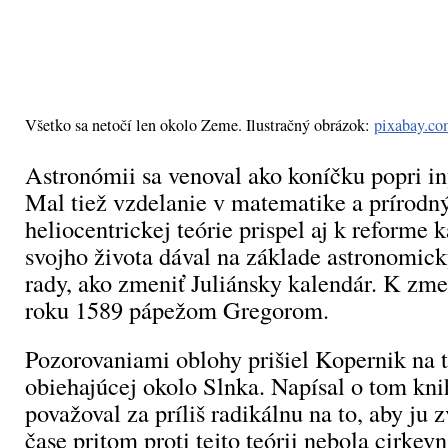
Všetko sa netočí len okolo Zeme. Ilustračný obrázok:
pixabay.c
Astronómii sa venoval ako koníčku popri in
Mal tiež vzdelanie v matematike a prírodn
heliocentrickej teórie prispel aj k reforme 
svojho života dával na základe astronomic
rady, ako zmeniť Juliánsky kalendár. K zm
roku 1589 pápežom Gregorom.
Pozorovaniami oblohy prišiel Kopernik na 
obiehajúcej okolo Slnka. Napísal o tom kni
považoval za príliš radikálnu na to, aby ju 
čase pritom proti tejto teórii nebola cirkevn