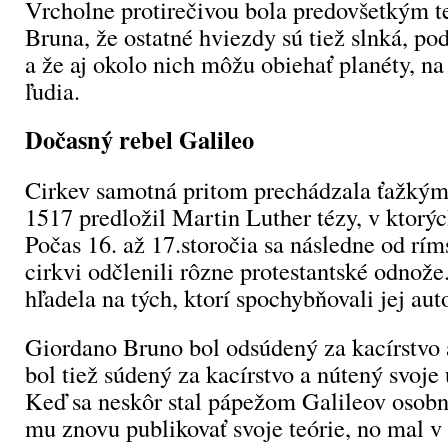
Vrcholne protirečivou bola predovšetkým t
Bruna, že ostatné hviezdy sú tiež slnká, p
a že aj okolo nich môžu obiehať planéty, na
ľudia.
Dočasný rebel Galileo
Cirkev samotná pritom prechádzala ťažký
1517 predložil Martin Luther tézy, v ktorých
Počas 16. až 17.storočia sa následne od rím
cirkvi odčlenili rôzne protestantské odnože.
hľadela na tých, ktorí spochybňovali jej auto
Giordano Bruno bol odsúdený za kacírstvo 
bol tiež súdený za kacírstvo a nútený svoje
Keď sa neskôr stal pápežom Galileov osobný
mu znovu publikovať svoje teórie, no mal v 