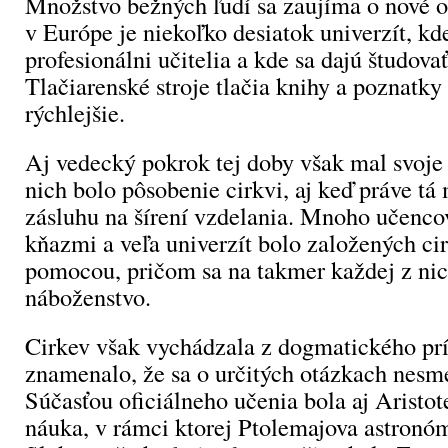
Množstvo bežných ľudí sa zaujíma o nové o
v Európe je niekoľko desiatok univerzít, kd
profesionálni učitelia a kde sa dajú študovať
Tlačiarenské stroje tlačia knihy a poznatky s
rýchlejšie.
Aj vedecký pokrok tej doby však mal svoje
nich bolo pôsobenie cirkvi, aj keď práve tá
zásluhu na šírení vzdelania. Mnoho učenco
kňazmi a veľa univerzít bolo založených cir
pomocou, pričom sa na takmer každej z nich
náboženstvo.
Cirkev však vychádzala z dogmatického prí
znamenalo, že sa o určitých otázkach nesm
Súčasťou oficiálneho učenia bola aj Aristot
náuka, v rámci ktorej Ptolemajova astronóm