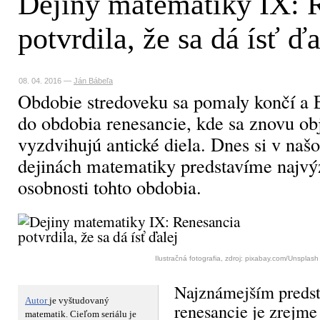
Dejiny matematiky IX: 
potvrdila, že sa dá ísť ďa
08. 04. 2016
—
Ján Bábeľa
Obdobie stredoveku sa pomaly končí a 
do obdobia renesancie, kde sa znovu ob
vyzdvihujú antické diela. Dnes si v našo
dejinách matematiky predstavíme najv
osobnosti tohto obdobia.
Ilustračná fotografia, zdroj: pixabay.com/Unsplash
Najznámejším preds
Autor
je vyštudovaný
renesancie je zrejm
matematik. Cieľom seriálu je