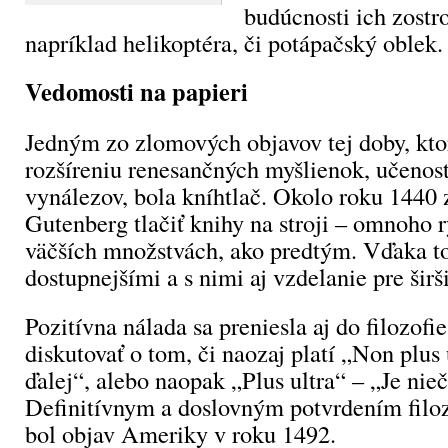
budúcnosti ich zostro
napríklad helikoptéra, či potápačský oblek.
Vedomosti na papieri
Jedným zo zlomových objavov tej doby, kt
rozšíreniu renesančných myšlienok, učenos
vynálezov, bola kníhtlač. Okolo roku 1440 
Gutenberg tlačiť knihy na stroji – omnoho r
väčších množstvách, ako predtým. Vďaka to
dostupnejšími a s nimi aj vzdelanie pre širš
Pozitívna nálada sa preniesla aj do filozofi
diskutovať o tom, či naozaj platí „Non plus 
ďalej“, alebo naopak „Plus ultra“ – „Je nieč
Definitívnym a doslovným potvrdením filoz
bol objav Ameriky v roku 1492.