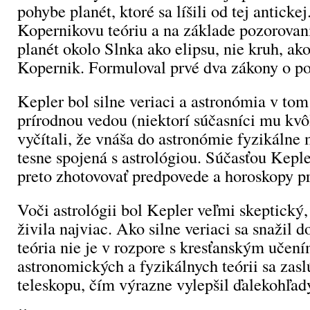
pohybe planét, ktoré sa líšili od tej anticke
Kopernikovu teóriu a na základe pozorovan
planét okolo Slnka ako elipsu, nie kruh, ak
Kopernik. Formuloval prvé dva zákony o po
Kepler bol silne veriaci a astronómia v tom
prírodnou vedou (niektorí súčasníci mu kv
vyčítali, že vnáša do astronómie fyzikálne 
tesne spojená s astrológiou. Súčasťou Kepl
preto zhotovovať predpovede a horoskopy pr
Voči astrológii bol Kepler veľmi skeptický,
živila najviac. Ako silne veriaci sa snažil d
teória nie je v rozpore s kresťanským uče
astronomických a fyzikálnych teórii sa zaslú
teleskopu, čím výrazne vylepšil ďalekohľad