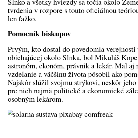
Slnko a všetky hviezdy sa točia okolo Zem
tvrdenia v rozpore s touto oficiálnou teório
len ťažko.
Pomocník biskupov
Prvým, kto dostal do povedomia verejnosti
obiehajúcej okolo Slnka, bol Mikuláš Kope
astronóm, ekonóm, právnik a lekár. Mal aj
vzdelanie a väčšinu života pôsobil ako pom
Najskôr slúžil svojmu strýkovi, neskôr jeho
pre nich najmä politické a ekonomické záleži
osobným lekárom.