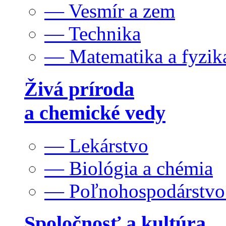
— Vesmír a zem
— Technika
— Matematika a fyzik
Živá príroda
a chemické vedy
— Lekárstvo
— Biológia a chémia
— Poľnohospodárstv
Spoločnosť a kultúra