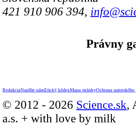
421 910 906 394,
info@sci
Právny ga
Redakcia
Napíšte nám
Etický kódex
Mapa stránky
Ochrana autorského 
© 2012 - 2026
Science.sk
,
a.s. + with love by milk