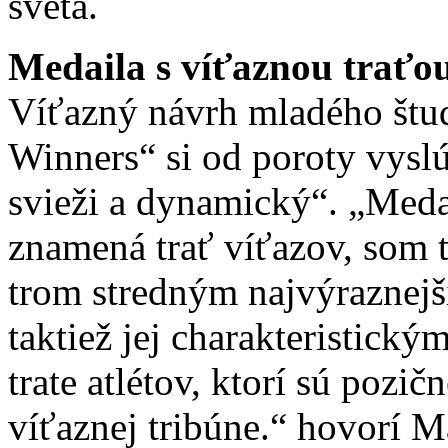
sveta.
Medaila s víťaznou traťo
Víťazný návrh mladého štud
Winners“ si od poroty vyslú
svieži a dynamický“. „Medai
znamená trať víťazov, som 
trom stredným najvýraznejš
taktiež jej charakteristick
trate atlétov, ktorí sú pozi
víťaznej tribúne.“ hovorí M