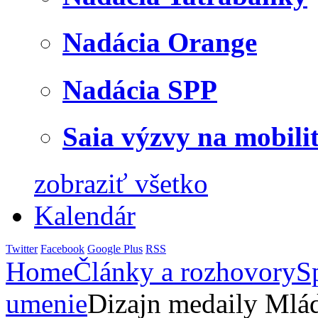
Nadácia Orange
Nadácia SPP
Saia výzvy na mobili
zobraziť všetko
Kalendár
Twitter
Facebook
Google Plus
RSS
Home
Články a rozhovory
S
umenie
Dizajn medaily Mlá