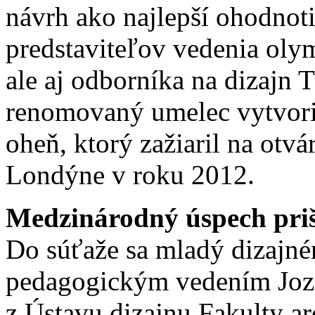
návrh ako najlepší ohodnoti
predstaviteľov vedenia oly
ale aj odborníka na dizajn
renomovaný umelec vytvoril
oheň, ktorý zažiaril na ot
Londýne v roku 2012.
Medzinárodný úspech priš
Do súťaže sa mladý dizajnér
pedagogickým vedením Joze
z Ústavu dizajnu Fakulty a