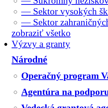
— Súkromný neziskov
— Sektor vysokých šk
— Sektor zahraničných
zobraziť všetko
Výzvy a granty
Národné
Operačný program V
Agentúra na podpor
Vedecká grantová a