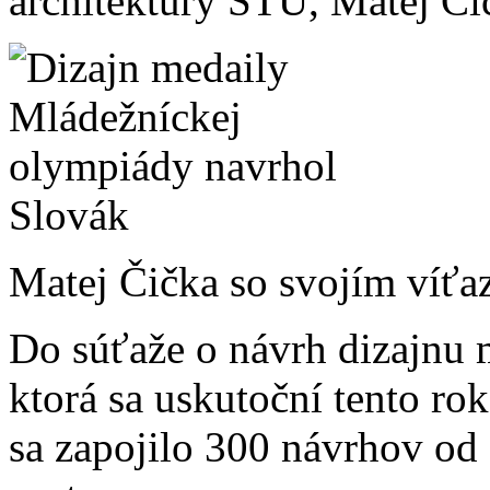
architektúry STU, Matej Či
Matej Čička so svojím víť
Do súťaže o návrh dizajnu 
ktorá sa uskutoční tento r
sa zapojilo 300 návrhov od 