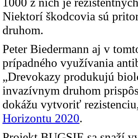
1000 z nich je rezistentnýc
Niektorí škodcovia sú prito
druhom.
Peter Biedermann aj v tomt
prípadného využívania anti
„Drevokazy produkujú biolo
invazívnym druhom prispôso
dokážu vytvoriť rezistenciu
Horizontu 2020
.
Projekt BUGSIE sa snaží vyu