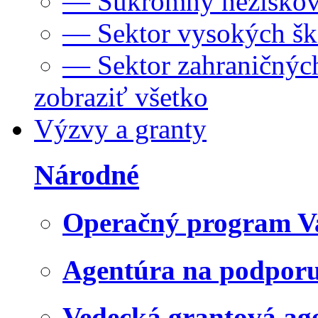
— Súkromný neziskov
— Sektor vysokých šk
— Sektor zahraničných
zobraziť všetko
Výzvy a granty
Národné
Operačný program V
Agentúra na podpor
Vedecká grantová a