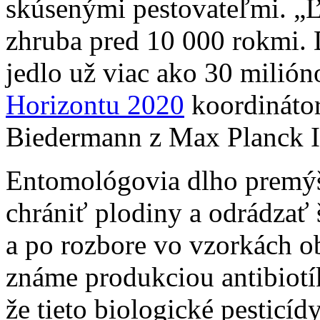
skúsenými pestovateľmi. „Ľ
zhruba pred 10 000 rokmi. D
jedlo už viac ako 30 milió
Horizontu 2020
koordináto
Biedermann z Max Planck I
Entomológovia dlho premýš
chrániť plodiny a odrádzať
a po rozbore vo vzorkách ob
známe produkciou antibiotí
že tieto biologické pesticíd