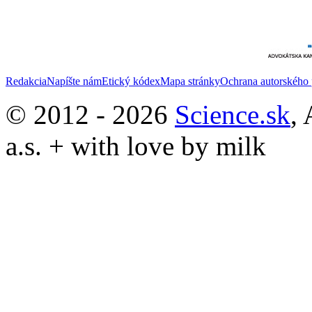
Redakcia
Napíšte nám
Etický kódex
Mapa stránky
Ochrana autorského 
© 2012 - 2026
Science.sk
,
a.s. + with love by milk