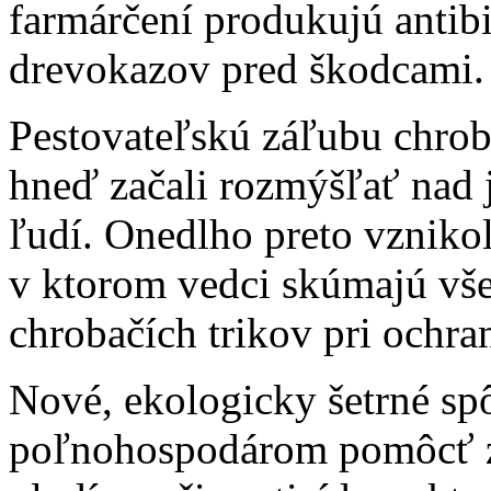
farmárčení produkujú antibi
drevokazov pred škodcami.
Pestovateľskú záľubu chrobá
hneď začali rozmýšľať nad 
ľudí. Onedlho preto vznik
v ktorom vedci skúmajú vše
chrobačích trikov pri ochra
Nové, ekologicky šetrné sp
poľnohospodárom pomôcť zv