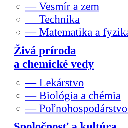
— Vesmír a zem
— Technika
— Matematika a fyzik
Živá príroda
a chemické vedy
— Lekárstvo
— Biológia a chémia
— Poľnohospodárstv
Spoločnosť a kultúra