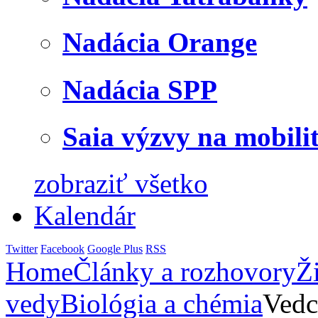
Nadácia Orange
Nadácia SPP
Saia výzvy na mobili
zobraziť všetko
Kalendár
Twitter
Facebook
Google Plus
RSS
Home
Články a rozhovory
Ž
vedy
Biológia a chémia
Vedc