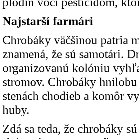
plodín voči pesticídom, ktor
Najstarší farmári
Chrobáky väčšinou patria m
znamená, že sú samotári. Dr
organizovanú kolóniu vyhľa
stromov. Chrobáky hnilobu
stenách chodieb a komôr vy
huby.
Zdá sa teda, že chrobáky s