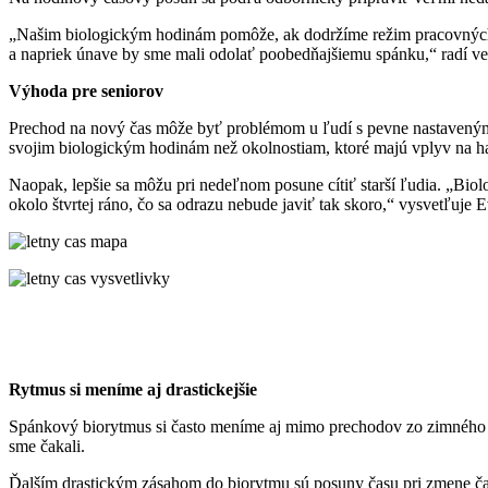
„Našim biologickým hodinám pomôže, ak dodržíme režim pracovných dn
a napriek únave by sme mali odolať poobedňajšiemu spánku,“ radí ve
Výhoda pre seniorov
Prechod na nový čas môže byť problémom u ľudí s pevne nastavenými b
svojim biologickým hodinám než okolnostiam, ktoré majú vplyv na ha
Naopak, lepšie sa môžu pri nedeľnom posune cítiť starší ľudia. „Bi
okolo štvrtej ráno, čo sa odrazu nebude javiť tak skoro,“ vysvetľuj
Rytmus si meníme aj drastickejšie
Spánkový biorytmus si často meníme aj mimo prechodov zo zimného 
sme čakali.
Ďalším drastickým zásahom do biorytmu sú posuny času pri zmene čas