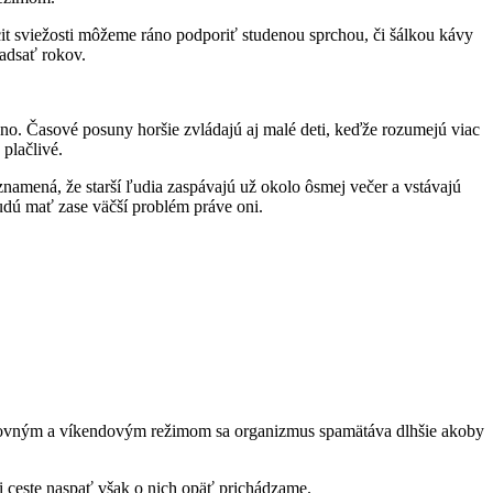
t sviežosti môžeme ráno podporiť studenou sprchou, či šálkou kávy
adsať rokov.
no. Časové posuny horšie zvládajú aj malé deti, keďže rozumejú viac
 plačlivé.
amená, že starší ľudia zaspávajú už okolo ôsmej večer a vstávajú
udú mať zase väčší problém práve oni.
acovným a víkendovým režimom sa organizmus spamätáva dlhšie akoby
i ceste naspať však o nich opäť prichádzame.