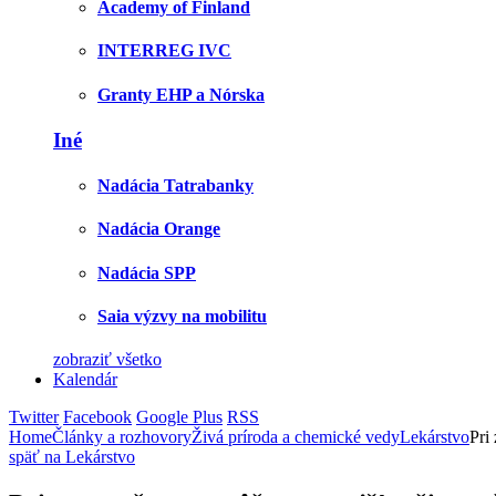
Academy of Finland
INTERREG IVC
Granty EHP a Nórska
Iné
Nadácia Tatrabanky
Nadácia Orange
Nadácia SPP
Saia výzvy na mobilitu
zobraziť všetko
Kalendár
Twitter
Facebook
Google Plus
RSS
Home
Články a rozhovory
Živá príroda a chemické vedy
Lekárstvo
Pri
späť na Lekárstvo