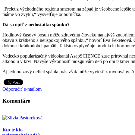
„Prelet z východného regiónu smerom na západ je všeobecne lepšie to
máme vo zvyku,“ vysvetľuje odborníčka.
Dá sa opiť z nedostatku spánku?
Hodinový časový posun môže zdravému človeku nanajvýš znepríjemniť 
obavu z krátkeho a neuspokojivého spánku,“ hovorí Eva Feketeová. 
dokonca krátkodobej pamäti. Takisto ovplyvňuje produkciu hormónov
Vedecko popularizačný videokanál AsapSCIENCE zase prirovnal nedost
alkoholu v krvi. Navyše výkonnosť mozgu vám deň po dni takmer lin
Aj jednorazový deficit spánku nás však môže vyviesť z rovnováhy. Ak 
Odporučiť e-mailom
Komentáre
Kto je kto