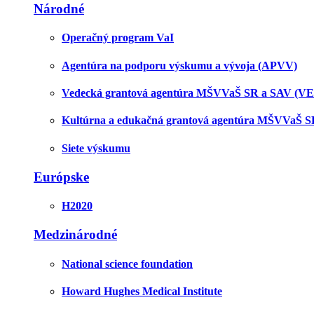
Národné
Operačný program VaI
Agentúra na podporu výskumu a vývoja (APVV)
Vedecká grantová agentúra MŠVVaŠ SR a SAV (V
Kultúrna a edukačná grantová agentúra MŠVVaŠ 
Siete výskumu
Európske
H2020
Medzinárodné
National science foundation
Howard Hughes Medical Institute