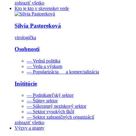
zobraziť všetko
Kto je kto v slovenskej vede
Silvia Pastoreková
virologička
Osobnosti
— Vedná politika
— Veda a výskum
— Popularizácia a komercializácia
Inštitúcie
— Podnikateľský sektor
— Štátny sektor
— Súkromný neziskový sektor
— Sektor vysokých škôl
— Sektor zahraničných organizácií
zobraziť všetko
Výzvy a granty