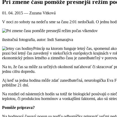
Pri zmene času pomôže presnejší režim po
01. 04. 2015
— Zuzana Vitková
V noci zo soboty na nedeľu sme sa času 2:01 nedočkali. O jednu hod
ilustračná fotografia, autor: Indi Samarajiva
Princíp na ktorom funguje letný čas, spomenul ako 
praxi bol letný čas zavedený v niekoľkých európskych krajinách v r
ekonomický prínos letného a zimného času je zanedbateľný v porovna
Na to, že čas sa môže za určitých okolností naťahovať či skracovať pr
jednu cifru dopredu.
Aj keď sa jedna hodina môže zdať zanedbateľná, neurologička Eva Fe
približne 21 dní.
Na rozdiel od nástenných hodín sa totiž tie biologické posúvajú o ni
teplotou, či produkciou hormónov a vonkajšími faktormi, ako sú strie
Pomôže príprava?
Na hodinový časový posun sa podľa odborníčky pripraviť veľmi ned