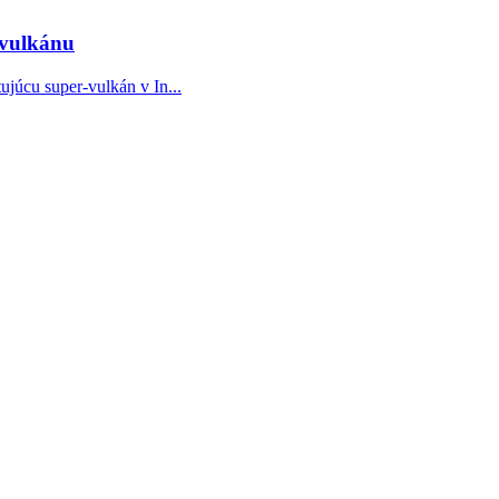
-vulkánu
júcu super-vulkán v In...