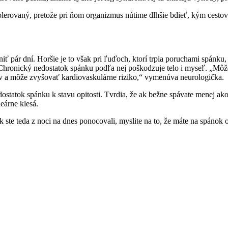
lerovaný, pretože pri ňom organizmus nútime dlhšie bdieť, kým cestov
pár dní. Horšie je to však pri ľuďoch, ktorí trpia poruchami spánku
Chronický nedostatok spánku podľa nej poškodzuje telo i myseľ. „Môže
 a môže zvyšovať kardiovaskulárne riziko,“ vymenúva neurologička.
atok spánku k stavu opitosti. Tvrdia, že ak bežne spávate menej ako
eárne klesá.
ste teda z noci na dnes ponocovali, myslite na to, že máte na spánok o