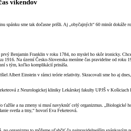
čas víkendov
inu spánku sme tak dočasne prišli. Aj „obyčajných“ 60 minút dokáže r
prvý Benjamin Franklin v roku 1784, no myslel ho skôr ironicky. Chcel 
oku 1916. Na území Česko-Slovenska meníme čas pravidelne od roku 19
ní s tým, koľko komplikácií prináša.
išiel Albert Einstein v rámci teórie relativity. Skracovali sme ho aj dn
keteová z Neurologickej kliniky Lekárskej fakulty UPJŠ v Košiciach h
ečo ťažšie a na zmeny si musí navyknúť celý organizmus. „Biologické h
danie svetla a tmy,“ hovorí Eva Feketeová.
á, no organizmu to môžeme uľahčiť čo najpravidelnejším spánkovým 