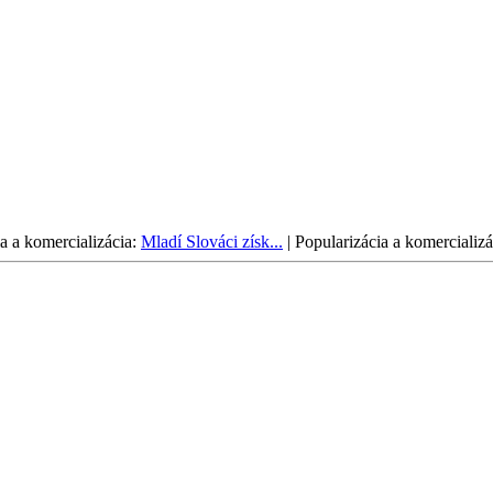
a a komercializácia:
Mladí Slováci získ...
|
Popularizácia a komercializá