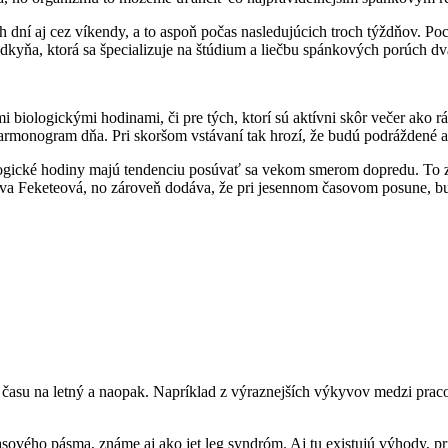
í aj cez víkendy, a to aspoň počas nasledujúcich troch týždňov. Poci
dkyňa, ktorá sa špecializuje na štúdium a liečbu spánkových porúch dv
iologickými hodinami, či pre tých, ktorí sú aktívni skôr večer ako rá
rmonogram dňa. Pri skoršom vstávaní tak hrozí, že budú podráždené a
ologické hodiny majú tendenciu posúvať sa vekom smerom dopredu. To zn
e Eva Feketeová, no zároveň dodáva, že pri jesennom časovom posune, b
času na letný a naopak. Napríklad z výraznejších výkyvov medzi pr
ového pásma, známe aj ako jet leg syndróm. Aj tu existujú výhody, pr