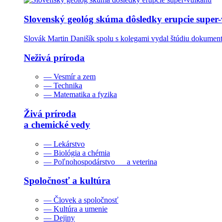
Slovenský geológ skúma dôsledky erupcie super
Slovák Martin Danišík spolu s kolegami vydal štúdiu dokumentu
Neživá príroda
— Vesmír a zem
— Technika
— Matematika a fyzika
Živá príroda
a chemické vedy
— Lekárstvo
— Biológia a chémia
— Poľnohospodárstvo a veterina
Spoločnosť a kultúra
— Človek a spoločnosť
— Kultúra a umenie
— Dejiny