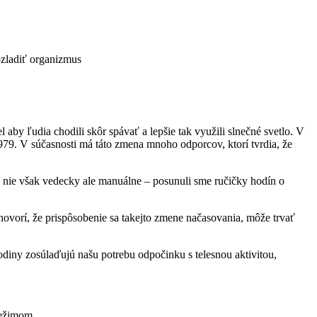
ozladiť organizmus
aby ľudia chodili skôr spávať a lepšie tak využili slnečné svetlo. V
79. V súčasnosti má táto zmena mnoho odporcov, ktorí tvrdia, že
es, nie však vedecky ale manuálne – posunuli sme ručičky hodín o
ovorí, že prispôsobenie sa takejto zmene načasovania, môže trvať
odiny zosúlaďujú našu potrebu odpočinku s telesnou aktivitou,
režimom.