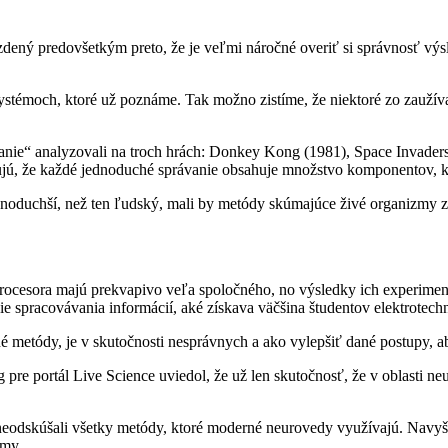
dený predovšetkým preto, že je veľmi náročné overiť si správnosť výsl
 systémoch, ktoré už poznáme. Tak možno zistíme, že niektoré zo zau
anie“ analyzovali na troch hrách: Donkey Kong (1981), Space Invaders 
etľujú, že každé jednoduché správanie obsahuje množstvo komponentov
dnoduchší, než ten ľudský, mali by metódy skúmajúce živé organizmy z
procesora majú prekvapivo veľa spoločného, no výsledky ich experime
e spracovávania informácií, aké získava väčšina študentov elektrotech
é metódy, je v skutočnosti nesprávnych a ako vylepšiť dané postupy, a
pre portál Live Science uviedol, že už len skutočnosť, že v oblasti ne
neodskúšali všetky metódy, ktoré moderné neurovedy využívajú. Navy
émy.