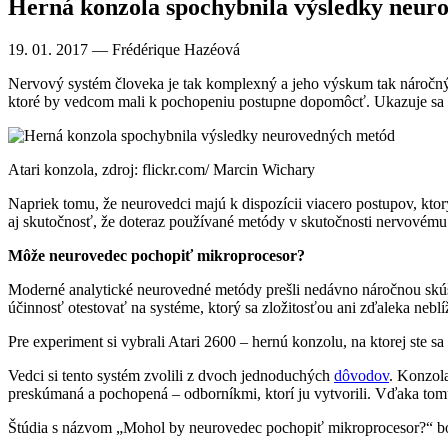
Herná konzola spochybnila výsledky neur
19. 01. 2017
— Frédérique Hazéová
Nervový systém človeka je tak komplexný a jeho výskum tak náročný, 
ktoré by vedcom mali k pochopeniu postupne dopomôcť. Ukazuje sa al
Atari konzola, zdroj: flickr.com/ Marcin Wichary
Napriek tomu, že neurovedci majú k dispozícii viacero postupov, k
aj skutočnosť, že doteraz používané metódy v skutočnosti nervovém
Môže neurovedec pochopiť mikroprocesor?
Moderné analytické neurovedné metódy prešli nedávno náročnou skúšk
účinnosť otestovať na systéme, ktorý sa zložitosťou ani zďaleka neb
Pre experiment si vybrali Atari 2600 – hernú konzolu, na ktorej ste 
Vedci si tento systém zvolili z dvoch jednoduchých
dôvodov
. Konzola
preskúmaná a pochopená – odborníkmi, ktorí ju vytvorili. Vďaka tomu s
Štúdia s názvom „Mohol by neurovedec pochopiť mikroprocesor?“ b