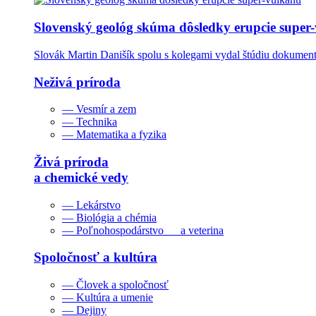
Slovenský geológ skúma dôsledky erupcie super
Slovák Martin Danišík spolu s kolegami vydal štúdiu dokumentu
Neživá príroda
— Vesmír a zem
— Technika
— Matematika a fyzika
Živá príroda
a chemické vedy
— Lekárstvo
— Biológia a chémia
— Poľnohospodárstvo a veterina
Spoločnosť a kultúra
— Človek a spoločnosť
— Kultúra a umenie
— Dejiny