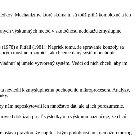
edkov. Mechanizmy, ktoré skúmajú, sú totiž príliš komplexné a len
žívaných výskumných metód v skutočnosti nedokážu zmysluplne
(1978) a Pitfall (1981). Napriek tomu, že správanie konzoly sa
, ktorým musíme rozumieť, ak chceme daný systém pochopiť.
vládnuť aj umelo vytvorený systém. Vedci od nich chceli, aby im
ntu neviedli k zmysluplnému pochopeniu mikroprocesora. Analýzy,
niky.
by nám neposkytovali len množstvo dát, ale aj ich porozumenie.
urovied dokázali prijať výsledky ich výskumu naznačuje, že chcú
še ostáva pravdou, že napriek istým podobnostiam, nemožno mozog