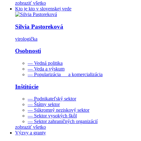
zobraziť všetko
Kto je kto v slovenskej vede
Silvia Pastoreková
virologička
Osobnosti
— Vedná politika
— Veda a výskum
— Popularizácia a komercializácia
Inštitúcie
— Podnikateľský sektor
— Štátny sektor
— Súkromný neziskový sektor
— Sektor vysokých škôl
— Sektor zahraničných organizácií
zobraziť všetko
Výzvy a granty