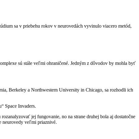
štúdium sa v priebehu rokov v neurovedách vyvinulo viacero metód,
komplexe sú stále veľmi ohraničené. Jedným z dôvodov by mohla byť
ia, Berkeley a Northwestern University in Chicago, sa rozhodli ich
ku“ Space Invaders.
rozanalyzovať jej fungovanie, no na strane druhej bola aj dostatočne
re neurovedy veľmi priaznivé.