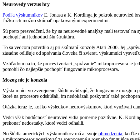
Neurovedy verzus hry
Podľa výskumníkov
E. Jonasa a K. Kordinga je pokrok neurovied brz
ťažko ich možno skúmať opakovanými experimentmi.
Sú preto presvedčení, že by sa neurovedné analýzy mali testovať na
pochopiť ani jednoduchšiu štruktúru.
To sa vedcom potvrdilo aj pri skúmaní konzoly Atari 2600. Jej „správ
zásadne odlišuje od správania človeka či zvierat, výskumníci vysv
Vzhľadom na to, že proces tvoriaci „správanie“ mikroprocesora je je
pomohli čo najlepšie pochopiť fungovanie mikroprocesora.
Mozog nie je konzola
Výskumníci vo zverejnenej štúdii uvádzajú, že fungovanie mozgu a 
ktoré na procesore odskúšali, im nedokázali poskytnúť také pochopeni
Otázka teraz je, koľko výsledkov neurovýskumov, ktorí využívali dan
Vedci však budúcnosť neurovied vidia pomerne pozitívne. K. Kording 
prekonať nedostatky, ktoré vedci odhalili.
No štúdia amerických výskumníkov má aj svoje
obmedzenia
, keďže 
a mikroprocesor považovať za rovnocenné a rovnako fungujúce syst