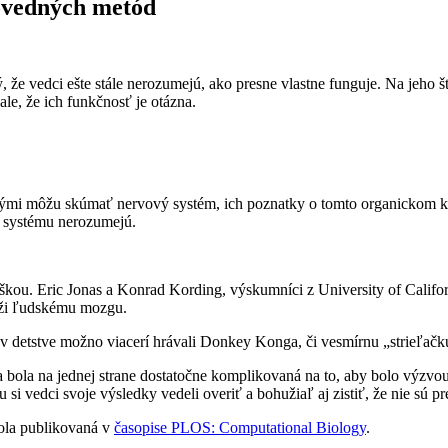
ovedných metód
že vedci ešte stále nerozumejú, ako presne vlastne funguje. Na jeho 
e, že ich funkčnosť je otázna.
torými môžu skúmať nervový systém, ich poznatky o tomto organickom 
u systému nerozumejú.
ou. Eric Jonas a Konrad Kording, výskumníci z University of Californ
líži ľudskému mozgu.
sa v detstve možno viacerí hrávali Donkey Konga, či vesmírnu „strieľač
 bola na jednej strane dostatočne komplikovaná na to, aby bolo výzvou 
i vedci svoje výsledky vedeli overiť a bohužiaľ aj zistiť, že nie sú p
ola publikovaná v
časopise PLOS: Computational Biology
.