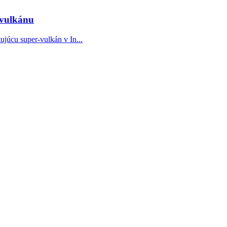
-vulkánu
júcu super-vulkán v In...