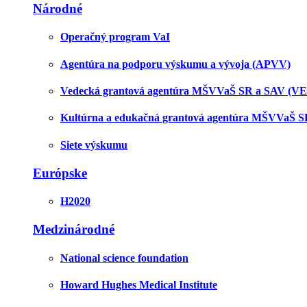
Národné
Operačný program VaI
Agentúra na podporu výskumu a vývoja (APVV)
Vedecká grantová agentúra MŠVVaŠ SR a SAV (V
Kultúrna a edukačná grantová agentúra MŠVVaŠ 
Siete výskumu
Európske
H2020
Medzinárodné
National science foundation
Howard Hughes Medical Institute