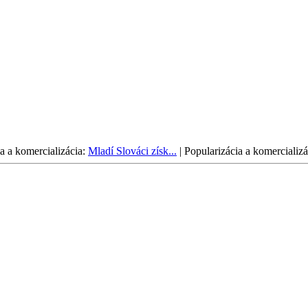
a a komercializácia:
Mladí Slováci získ...
|
Popularizácia a komercializá