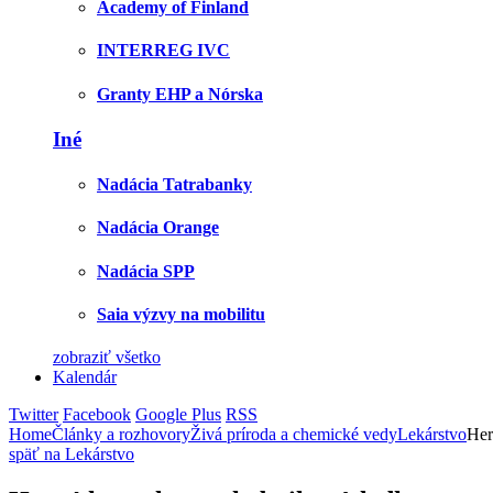
Academy of Finland
INTERREG IVC
Granty EHP a Nórska
Iné
Nadácia Tatrabanky
Nadácia Orange
Nadácia SPP
Saia výzvy na mobilitu
zobraziť všetko
Kalendár
Twitter
Facebook
Google Plus
RSS
Home
Články a rozhovory
Živá príroda a chemické vedy
Lekárstvo
Her
späť na Lekárstvo