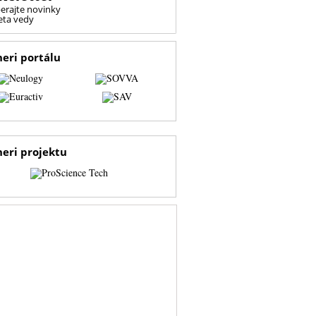
erajte novinky
eta vedy
neri portálu
neri projektu