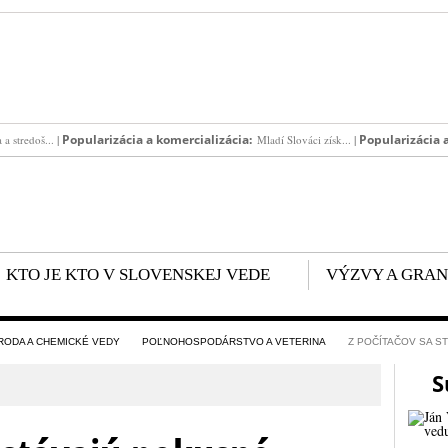
|
Popularizácia a komercializácia:
|
Popularizácia 
a stredoš...
Mladí Slováci získ...
KTO JE KTO V SLOVENSKEJ VEDE
VÝZVY A GRA
ÍRODA A CHEMICKÉ VEDY
POĽNOHOSPODÁRSTVO A VETERINA
Z POČÍTAČOV SA S
S