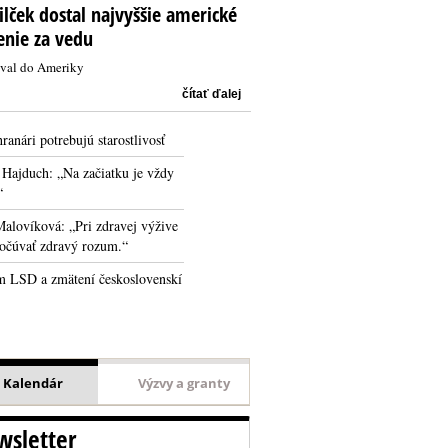
ilček dostal najvyššie americké
enie za vedu
val do Ameriky
čítať ďalej
ranári potrebujú starostlivosť
 Hajduch: „Na začiatku je vždy
“
alovíková: „Pri zdravej výžive
počúvať zdravý rozum.“
 LSD a zmätení československí
Kalendár
Výzvy a granty
sletter