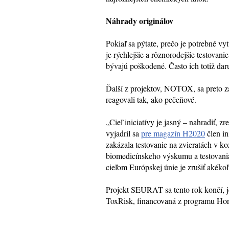
Náhrady originálov
Pokiaľ sa pýtate, prečo je potrebné vy
je rýchlejšie a rôznorodejšie testovani
bývajú poškodené. Často ich totiž dar
Ďalší z projektov, NOTOX, sa preto za
reagovali tak, ako pečeňové.
„Cieľ iniciatívy je jasný – nahradiť, z
vyjadril sa
pre magazín H2020
člen i
zakázala testovanie na zvieratách v k
biomedicínskeho výskumu a testovania
cieľom Európskej únie je zrušiť akéko
Projekt SEURAT sa tento rok končí, 
ToxRisk, financovaná z programu Hor