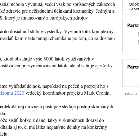
 zatiaľ nebola vyvinutá, vedci však po sprísnených zákazoch
Odob
zo sv
udské zdravie pre nežiaducimi účinkami kozmetiky. Jedným z
, ktorý je financovaný z európskych zdrojov.
Part
arilo dosiahnuť sľubné výsledky. Vyvinuli totiž komplexný
vedať, kam v tele putujú chemikálie po tom, čo sa dostanú
u, ktorá obsahuje vyše 5000 látok využívaných v
stáva len pri vymenovávaní látok, ale obsahuje aj všetky
Part
e vyhľadať účinok, napríklad na pečeň a prepojiť ho s
rizontu 2020
vedecký koordinátor projektu Mark Cronin.
reklama
 molekulárnej úrovne a postupne sleduje postup skúmaných
ela.
e zistiť, koľko z danej látky v skutočnosti dorazí do
halia aj to, či má látka negatívne účinky na konkrétny
áciu.