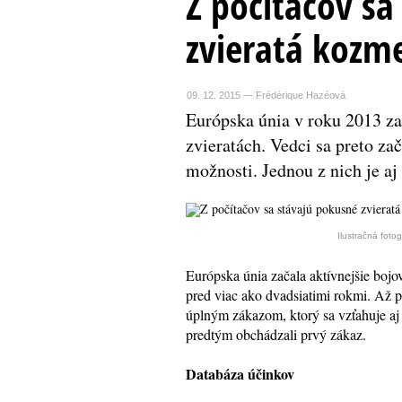
Z počítačov sa
zvieratá kozm
09. 12. 2015
— Frédérique Hazéová
Európska únia v roku 2013 za
zvieratách. Vedci sa preto zač
možnosti. Jednou z nich je aj
Ilustračná fotog
Európska únia začala aktívnejšie bojo
pred viac ako dvadsiatimi rokmi. Až p
úplným zákazom, ktorý sa vzťahuje aj 
predtým obchádzali prvý zákaz.
Databáza účinkov