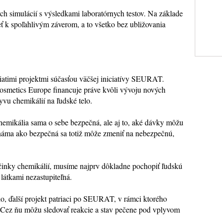
h simulácií s výsledkami laboratórnych testov. Na základe
eť k spoľahlivým záverom, a to všetko bez ubližovania
atimi projektmi súčasťou väčšej iniciatívy SEURAT.
Cosmetics Europe financuje práve kvôli vývoju nových
vu chemikálií na ľudské telo.
chemikália sama o sebe bezpečná, ale aj to, aké dávky môžu
 známa ako bezpečná sa totiž môže zmeniť na nebezpečnú,
účinky chemikálií, musíme najprv dôkladne pochopiť ľudskú
 látkami nezastupiteľná.
io, ďalší projekt patriaci po SEURAT, v rámci ktorého
 Cez ňu môžu sledovať reakcie a stav pečene pod vplyvom