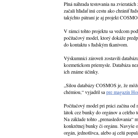
Plná náhrada testovania na zvieratách
začali hľadať inú cestu ako chrániť ľ
takýchto pátraní je aj projekt COSMOS
V rámci tohto projektu sa vedcom pod
počítačový model, ktorý dokáže predpo
do kontaktu s ľudským tkanivom.
Výskumníci zároveň zostavili databáz
kozmetickom priemysle. Databáza nezo
ich známe účinky.
„Silou databázy COSMOS je, že môžem
chémiou,“ vyjadril sa
pre magazín Ho
Počítačový model pri práci začína od
látok cez bunky do orgánov a celého t
Na základe tohto „prenasledovania“ môž
konkrétnej bunky či orgánu. Navyše od
orgán, jednotlivca, alebo aj celú popul