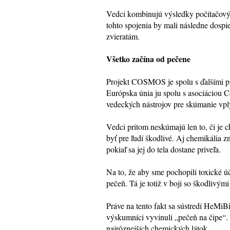
Vedci kombinujú výsledky počítačovýc
tohto spojenia by mali následne dospi
zvieratám.
Všetko začína od pečene
Projekt COSMOS je spolu s ďalšími pi
Európska únia ju spolu s asociáciou 
vedeckých nástrojov pre skúmanie vply
Vedci pritom neskúmajú len to, či je 
byť pre ľudí škodlivé. Aj chemikália
pokiaľ sa jej do tela dostane priveľa.
Na to, že aby sme pochopili toxické 
pečeň. Tá je totiž v boji so škodlivými
Práve na tento fakt sa sústredí HeMiB
výskumníci vyvinuli „pečeň na čipe“.
najrôznejších chemických látok.