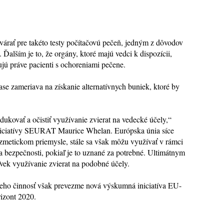
tvárať pre takéto testy počítačovú pečeň, jedným z dôvodov
e. Ďalším je to, že orgány, ktoré majú vedci k dispozícii,
ujú práve pacienti s ochoreniami pečene.
se zameriava na získanie alternatívnych buniek, ktoré by
redukovať a očistiť využívanie zvierat na vedecké účely,“
niciatívy SEURAT Maurice Whelan. Európska únia síce
ozmetickom priemysle, stále sa však môžu využívať v rámci
 bezpečnosti, pokiaľ je to uznané za potrebné. Ultimátnym
ľvek využívanie zvierat na podobné účely.
jeho činnosť však prevezme nová výskumná iniciatíva EU-
izont 2020.