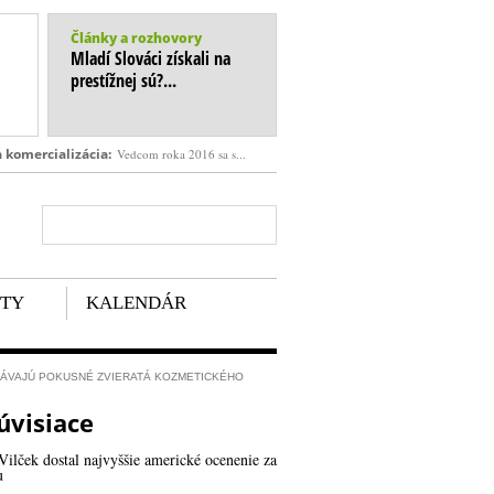
Články a rozhovory
Mladí Slováci získali na
prestížnej sú?...
a komercializácia:
Vedcom roka 2016 sa s...
NTY
KALENDÁR
TÁVAJÚ POKUSNÉ ZVIERATÁ KOZMETICKÉHO
úvisiace