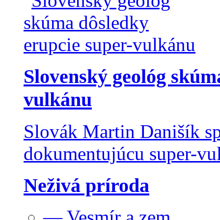
Slovenský geológ skúma
vulkánu
Slovák Martin Danišík sp
dokumentujúcu super-vulk
Neživá príroda
— Vesmír a zem