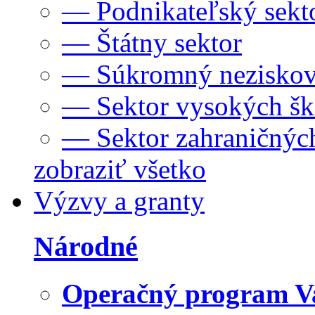
— Podnikateľský sekt
— Štátny sektor
— Súkromný neziskov
— Sektor vysokých šk
— Sektor zahraničných
zobraziť všetko
Výzvy a granty
Národné
Operačný program V