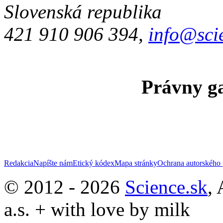
Slovenská republika
421 910 906 394,
info@sci
Právny ga
Redakcia
Napíšte nám
Etický kódex
Mapa stránky
Ochrana autorského 
© 2012 - 2026
Science.sk
,
a.s. + with love by milk