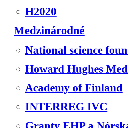
H2020
Medzinárodné
National science fou
Howard Hughes Medic
Academy of Finland
INTERREG IVC
Granty EHP a Nórsk