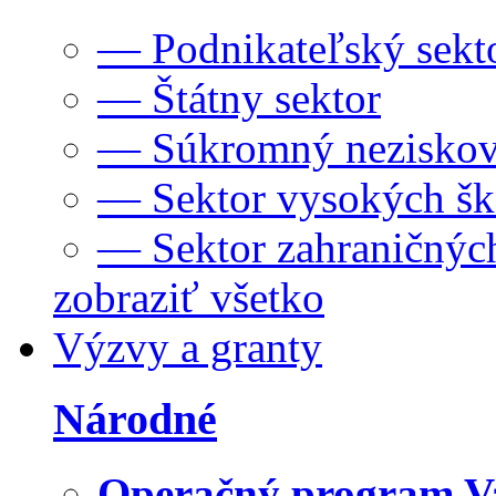
— Podnikateľský sekt
— Štátny sektor
— Súkromný neziskov
— Sektor vysokých šk
— Sektor zahraničných
zobraziť všetko
Výzvy a granty
Národné
Operačný program V