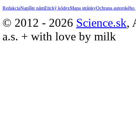
Redakcia
Napíšte nám
Etický kódex
Mapa stránky
Ochrana autorského 
© 2012 - 2026
Science.sk
,
a.s. + with love by milk