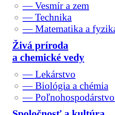
— Vesmír a zem
— Technika
— Matematika a fyzik
Živá príroda
a chemické vedy
— Lekárstvo
— Biológia a chémia
— Poľnohospodárstv
Spoločnosť a kultúra