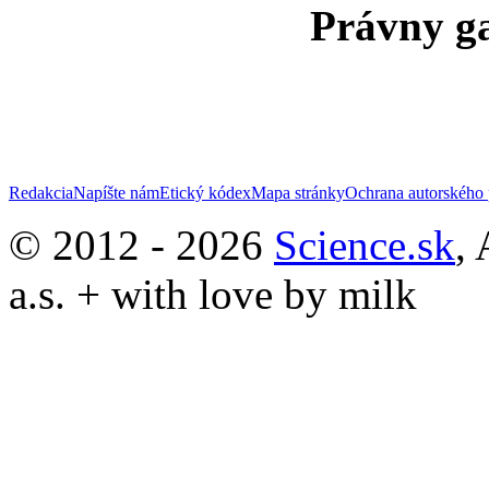
Právny ga
Redakcia
Napíšte nám
Etický kódex
Mapa stránky
Ochrana autorského 
© 2012 - 2026
Science.sk
,
a.s. + with love by milk