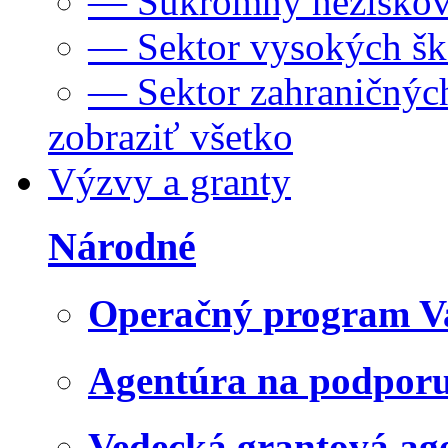
— Súkromný neziskov
— Sektor vysokých šk
— Sektor zahraničných
zobraziť všetko
Výzvy a granty
Národné
Operačný program V
Agentúra na podpor
Vedecká grantová a