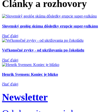
Články a rozhovory
Slovenský geológ skúma dôsledky erupcie super-vulkánu
čítať ďalej
Veľkonočné zvyky - od ukrižovania po čokoládu
čítať ďalej
Henrik Svensen: Koniec je blízko
čítať ďalej
Newsletter