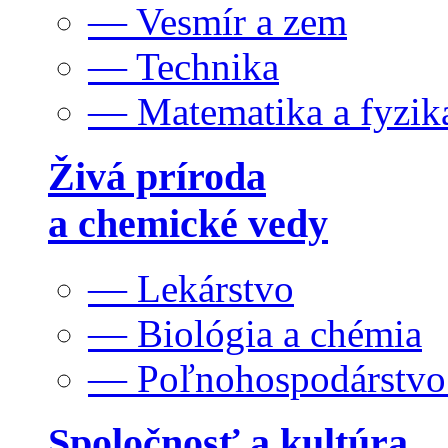
— Vesmír a zem
— Technika
— Matematika a fyzik
Živá príroda
a chemické vedy
— Lekárstvo
— Biológia a chémia
— Poľnohospodárstv
Spoločnosť a kultúra