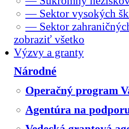
— Súkromný neziskov
— Sektor vysokých šk
— Sektor zahraničných
zobraziť všetko
Výzvy a granty
Národné
Operačný program V
Agentúra na podpor
Vedecká grantová a