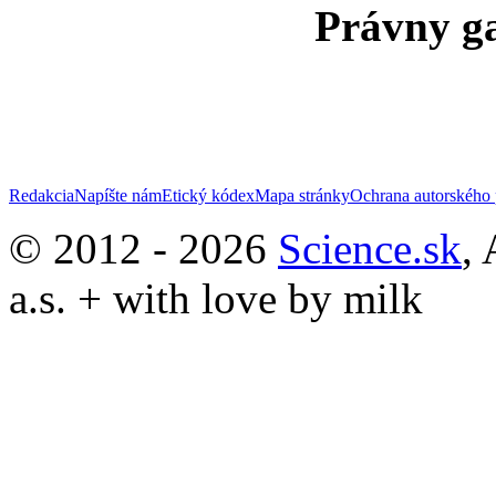
Právny ga
Redakcia
Napíšte nám
Etický kódex
Mapa stránky
Ochrana autorského 
© 2012 - 2026
Science.sk
,
a.s. + with love by milk