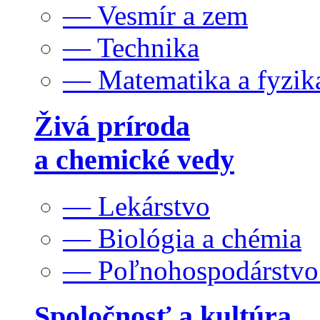
— Vesmír a zem
— Technika
— Matematika a fyzik
Živá príroda
a chemické vedy
— Lekárstvo
— Biológia a chémia
— Poľnohospodárstv
Spoločnosť a kultúra