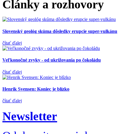
Články a rozhovory
Slovenský geológ skúma dôsledky erupcie super-vulkánu
čítať ďalej
Veľkonočné zvyky - od ukrižovania po čokoládu
čítať ďalej
Henrik Svensen: Koniec je blízko
čítať ďalej
Newsletter