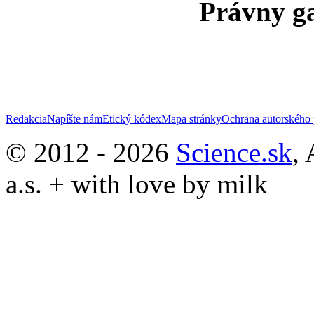
Právny ga
Redakcia
Napíšte nám
Etický kódex
Mapa stránky
Ochrana autorského 
© 2012 - 2026
Science.sk
,
a.s. + with love by milk