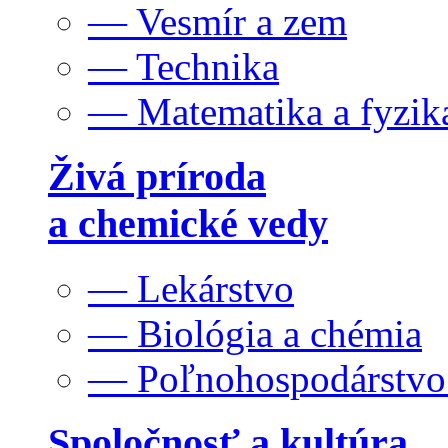
— Vesmír a zem
— Technika
— Matematika a fyzik
Živá príroda
a chemické vedy
— Lekárstvo
— Biológia a chémia
— Poľnohospodárstv
Spoločnosť a kultúra