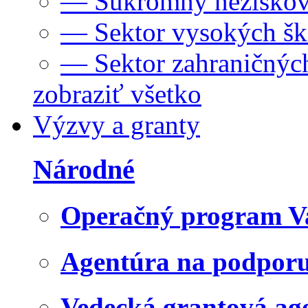
— Súkromný neziskov
— Sektor vysokých šk
— Sektor zahraničných
zobraziť všetko
Výzvy a granty
Národné
Operačný program V
Agentúra na podpor
Vedecká grantová a