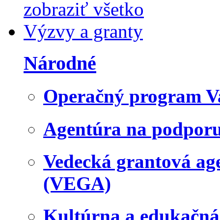
zobraziť všetko
Výzvy a granty
Národné
Operačný program V
Agentúra na podpor
Vedecká grantová a
(VEGA)
Kultúrna a edukačn