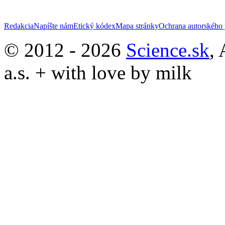
Redakcia
Napíšte nám
Etický kódex
Mapa stránky
Ochrana autorského 
© 2012 - 2026
Science.sk
,
a.s. + with love by milk