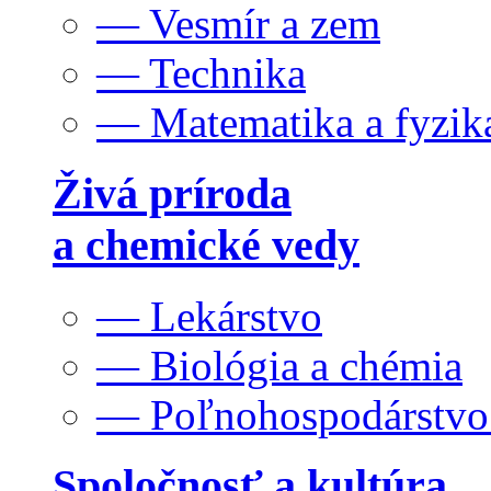
— Vesmír a zem
— Technika
— Matematika a fyzik
Živá príroda
a chemické vedy
— Lekárstvo
— Biológia a chémia
— Poľnohospodárstv
Spoločnosť a kultúra