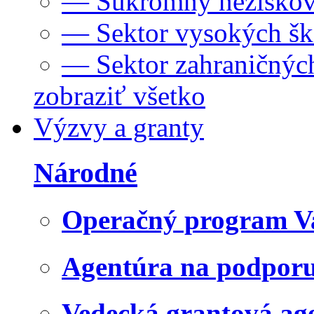
— Súkromný neziskov
— Sektor vysokých šk
— Sektor zahraničných
zobraziť všetko
Výzvy a granty
Národné
Operačný program V
Agentúra na podpor
Vedecká grantová a