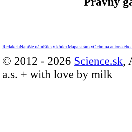
Právny ga
Redakcia
Napíšte nám
Etický kódex
Mapa stránky
Ochrana autorského 
© 2012 - 2026
Science.sk
,
a.s. + with love by milk