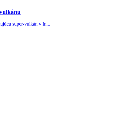
-vulkánu
júcu super-vulkán v In...