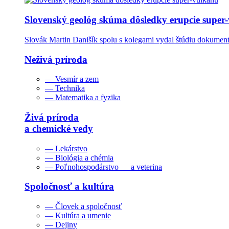
Slovenský geológ skúma dôsledky erupcie super
Slovák Martin Danišík spolu s kolegami vydal štúdiu dokumentu
Neživá príroda
— Vesmír a zem
— Technika
— Matematika a fyzika
Živá príroda
a chemické vedy
— Lekárstvo
— Biológia a chémia
— Poľnohospodárstvo a veterina
Spoločnosť a kultúra
— Človek a spoločnosť
— Kultúra a umenie
— Dejiny