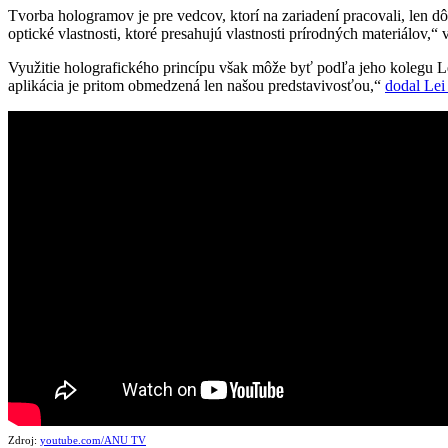
Tvorba hologramov je pre vedcov, ktorí na zariadení pracovali, len
optické vlastnosti, ktoré presahujú vlastnosti prírodných materiálov,“ 
Využitie holografického princípu však môže byť podľa jeho kolegu L
aplikácia je pritom obmedzená len našou predstavivosťou,“
dodal Le
Zdroj:
youtube.com/ANU TV