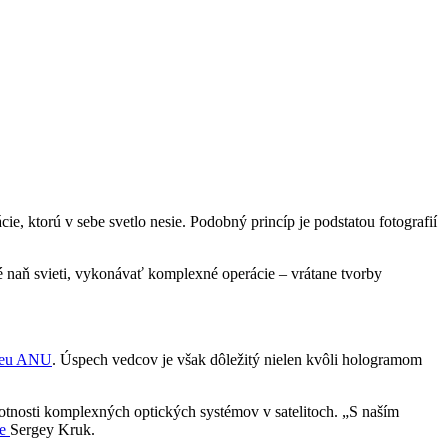
, ktorú v sebe svetlo nesie. Podobný princíp je podstatou fotografií
ré naň svieti, vykonávať komplexné operácie – vrátane tvorby
deu ANU
. Úspech vedcov je však dôležitý nielen kvôli hologramom
hmotnosti komplexných optických systémov v satelitoch. „S naším
je
Sergey Kruk.