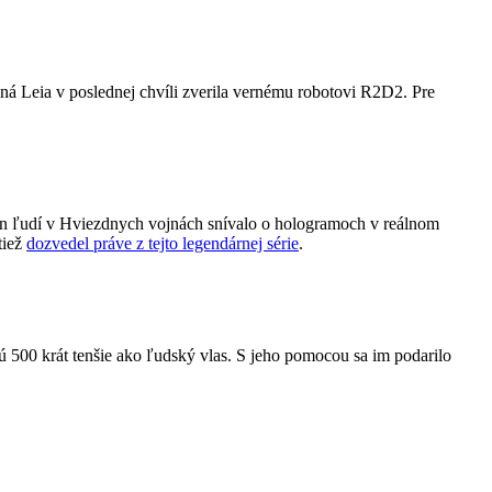
zná Leia v poslednej chvíli zverila vernému robotovi R2D2. Pre
nín ľudí v Hviezdnych vojnách snívalo o hologramoch v reálnom
tiež
dozvedel práve z tejto legendárnej série
.
 500 krát tenšie ako ľudský vlas. S jeho pomocou sa im podarilo