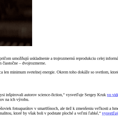
ičom umožňujú uskladnenie a trojrozmernú reprodukciu celej informácie
n čiastočne – dvojrozmerne.
tráca len minimum svetelnej energie. Okrem toho dokáže so svetlom, kto
si inšpirovali autorov science-fiction,“ vysvetľuje Sergey Kruk
vo vi
ov na ich výrobu.
šošoviek fotoaparátov v smartfónoch, ale tiež k zmenšeniu veľkosti a 
itou, ktoré by však boli v podstate ploché a veľmi ľahké,“
vysvetľu