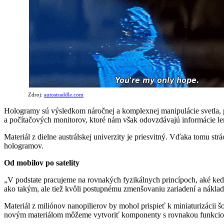
Zdroj:
autostraddle.com
Hologramy sú výsledkom náročnej a komplexnej manipulácie svetla, pr
a počítačových monitorov, ktoré nám však odovzdávajú informácie le
Materiál z dielne austrálskej univerzity je priesvitný. Vďaka tomu s
hologramov.
Od mobilov po satelity
„V podstate pracujeme na rovnakých fyzikálnych princípoch, aké kedy
ako takým, ale tiež kvôli postupnému zmenšovaniu zariadení a náklad
Materiál z miliónov nanopilierov by mohol prispieť k miniaturizácii 
novým materiálom môžeme vytvoriť komponenty s rovnakou funkcional