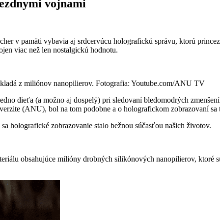
iezdnymi vojnami
cher v pamäti vybavia aj srdcervúcu holografickú správu, ktorú prince
jen viac než len nostalgickú hodnotu.
 skladá z miliónov nanopilierov. Fotografia: Youtube.com/ANU TV
Nejedno dieťa (a možno aj dospelý) pri sledovaní bledomodrých zmenše
iverzite (ANU), bol na tom podobne a o holografickom zobrazovaní sa 
 sa holografické zobrazovanie stalo bežnou súčasťou našich životov.
iálu obsahujúce milióny drobných silikónových nanopilierov, ktoré sú