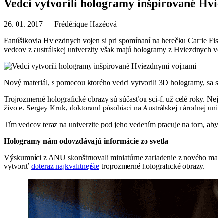
Vedci vytvorili hologramy inšpirované Hv
26. 01. 2017
— Frédérique Hazéová
Fanúšikovia Hviezdnych vojen si pri spomínaní na herečku Carrie Fis
vedcov z austrálskej univerzity však majú hologramy z Hviezdnych vo
Nový materiál, s pomocou ktorého vedci vytvorili 3D hologramy, sa
Trojrozmerné holografické obrazy sú súčasťou sci-fi už celé roky. 
živote. Sergey Kruk, doktorand pôsobiaci na Austrálskej národnej un
Tím vedcov teraz na univerzite pod jeho vedením pracuje na tom, aby
Hologramy nám odovzdávajú informácie zo svetla
Výskumníci z ANU skonštruovali miniatúrne zariadenie z nového mater
vytvoriť
doteraz najkvalitnejšie
trojrozmerné holografické obrazy.