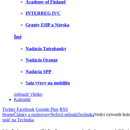
Academy of Finland
INTERREG IVC
Granty EHP a Nórska
Iné
Nadácia Tatrabanky
Nadácia Orange
Nadácia SPP
Saia výzvy na mobilitu
zobraziť všetko
Kalendár
Twitter
Facebook
Google Plus
RSS
Home
Články a rozhovory
Neživá príroda
Technika
Vedci vytvorili ho
späť na Technika