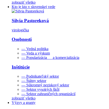
zobraziť všetko
Kto je kto v slovenskej vede
Silvia Pastoreková
virologička
Osobnosti
— Vedná politika
— Veda a výskum
— Popularizácia a komercializácia
Inštitúcie
— Podnikateľský sektor
— Štátny sektor
— Súkromný neziskový sektor
— Sektor vysokých škôl
— Sektor zahraničných organizácií
zobraziť všetko
Výzvy a granty