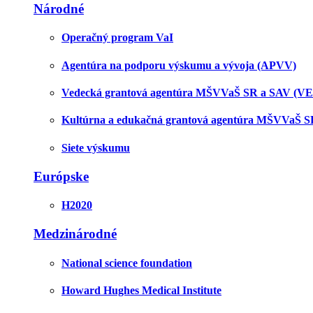
Národné
Operačný program VaI
Agentúra na podporu výskumu a vývoja (APVV)
Vedecká grantová agentúra MŠVVaŠ SR a SAV (V
Kultúrna a edukačná grantová agentúra MŠVVaŠ 
Siete výskumu
Európske
H2020
Medzinárodné
National science foundation
Howard Hughes Medical Institute