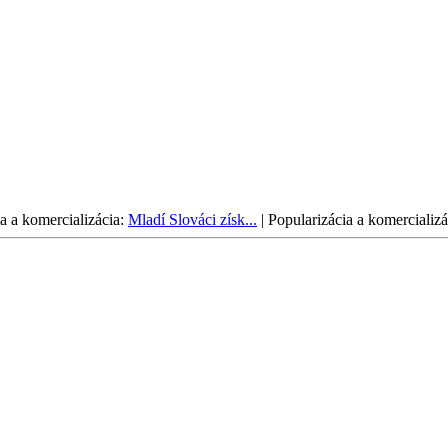
a a komercializácia:
Mladí Slováci získ...
|
Popularizácia a komercializá