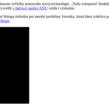
 dôkazom veľkého potenciálu novej technológie. „Naša schopnosť štrukt
vysvetlil
v tlačovej správe ANU
vedúci výskumu.
ei Wanga riešením pre mnohé problémy fotoniky, ktorá dnes zohráva p
i Wang
.