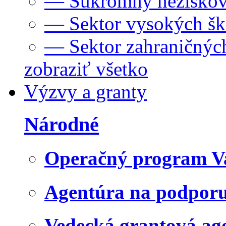
— Súkromný neziskov
— Sektor vysokých šk
— Sektor zahraničných
zobraziť všetko
Výzvy a granty
Národné
Operačný program V
Agentúra na podpor
Vedecká grantová a