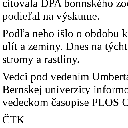
citovala DPA bonnského zoo
podieľal na výskume.
Podľa neho išlo o obdobu k
ulít a zeminy. Dnes na tých
stromy a rastliny.
Vedci pod vedením Umberta
Bernskej univerzity inform
vedeckom časopise PLOS 
ČTK