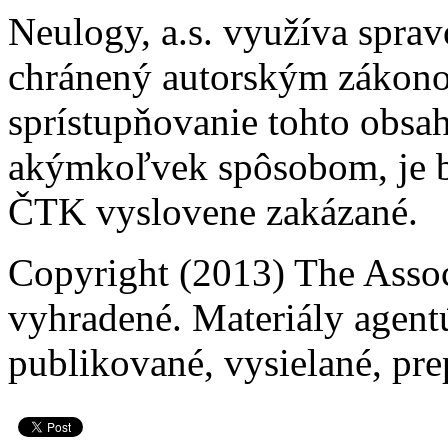
Neulogy, a.s. využíva spra
chránený autorským zákonom.
sprístupňovanie tohto obsahu
akýmkoľvek spôsobom, je b
ČTK vyslovene zakázané.
Copyright (2013) The Assoc
vyhradené. Materiály agent
publikované, vysielané, pre