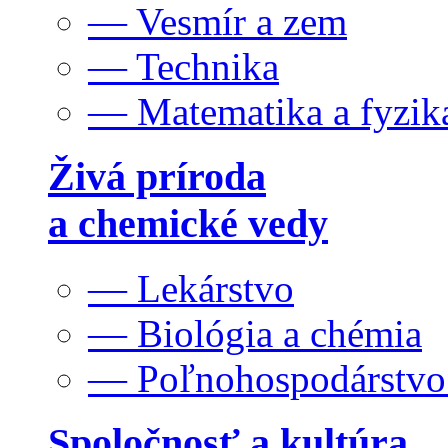
— Vesmír a zem
— Technika
— Matematika a fyzik
Živá príroda
a chemické vedy
— Lekárstvo
— Biológia a chémia
— Poľnohospodárstv
Spoločnosť a kultúra