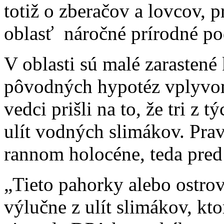
totiž o zberačov a lovcov, p
oblasť náročné prírodné p
V oblasti sú malé zarastené
pôvodných hypotéz vplyvom 
vedci prišli na to, že tri z
ulít vodných slimákov. Prav
rannom holocéne, teda pred
„Tieto pahorky alebo ostro
výlučne z ulít slimákov, kt