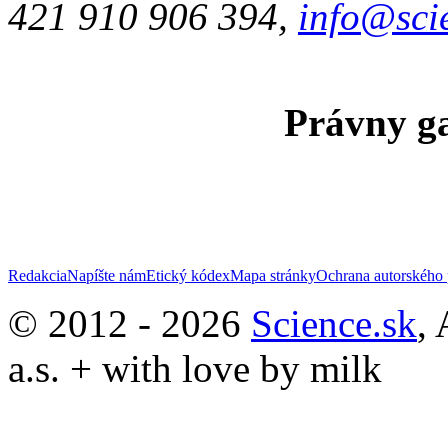
421 910 906 394,
info@sci
Právny ga
Redakcia
Napíšte nám
Etický kódex
Mapa stránky
Ochrana autorského 
© 2012 - 2026
Science.sk
,
a.s. + with love by milk