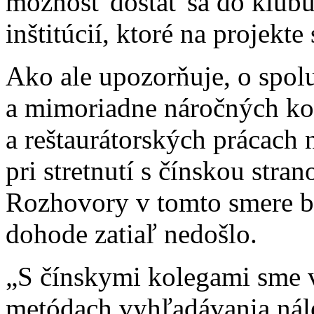
možnosť dostať sa do klu
inštitúcií, ktoré na projekte
Ako ale upozorňuje, o spolu
a mimoriadne náročných ko
a reštaurátorských prácach
pri stretnutí s čínskou stra
Rozhovory v tomto smere bu
dohode zatiaľ nedošlo.
„S čínskymi kolegami sme v
metódach vyhľadávania nál