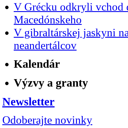
V Grécku odkryli vchod 
Macedónskeho
V gibraltárskej jaskyni n
neandertálcov
Kalendár
Výzvy a granty
Newsletter
Odoberajte novinky