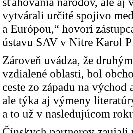
sťahovania národov, ale aj
vytvárali určité spojivo 
a Európou,“ hovorí zástupc
ústavu SAV v Nitre Karol Pi
Zároveň uvádza, že druhým 
vzdialené oblasti, bol obc
ceste zo západu na východ 
ale týka aj výmeny literatúr
a to už v nasledujúcom roku
Čínskych partnerov zaujali