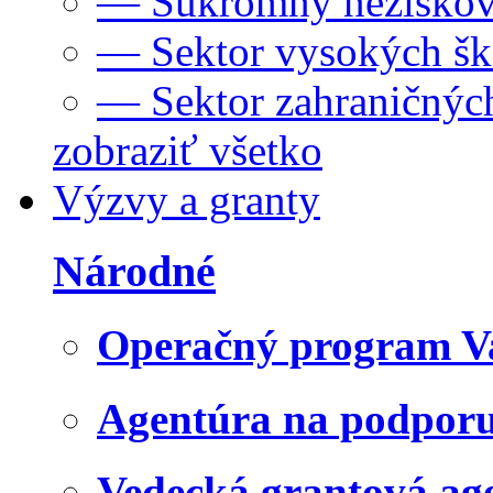
— Súkromný neziskov
— Sektor vysokých šk
— Sektor zahraničných
zobraziť všetko
Výzvy a granty
Národné
Operačný program V
Agentúra na podpor
Vedecká grantová a