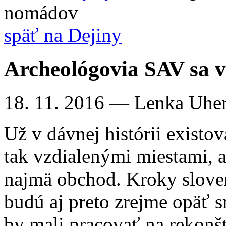
nomádov
späť na Dejiny
Archeológovia SAV sa 
18. 11. 2016
— Lenka Uhe
Už v dávnej histórii existo
tak vzdialenými miestami, a
najmä obchod. Kroky slov
budú aj preto zrejme opäť 
by mali pracovať na rekonš