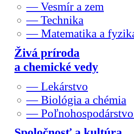
— Vesmír a zem
— Technika
— Matematika a fyzik
Živá príroda
a chemické vedy
— Lekárstvo
— Biológia a chémia
— Poľnohospodárstv
Spoločnosť a kultúra