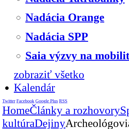
Nadácia Orange
Nadácia SPP
Saia výzvy na mobili
zobraziť všetko
Kalendár
Twitter
Facebook
Google Plus
RSS
Home
Články a rozhovory
S
kultúra
Dejiny
Archeológovi