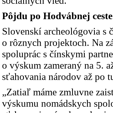
sociálnych vied.
Pôjdu po Hodvábnej ceste
Slovenskí archeológovia s č
o rôznych projektoch. Na z
spoluprác s čínskymi partne
o výskum zameraný na 5. až
sťahovania národov až po t
„Zatiaľ máme zmluvne zaist
výskumu nomádskych spoloč