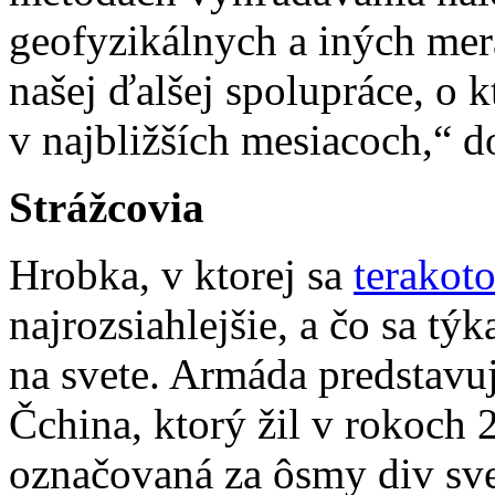
geofyzikálnych a iných mera
našej ďalšej spolupráce, o 
v najbližších mesiacoch,“ d
Strážcovia
Hrobka, v ktorej sa
terakot
najrozsiahlejšie, a čo sa tý
na svete. Armáda predstavu
Čchina, ktorý žil v rokoch 25
označovaná za ôsmy div sve