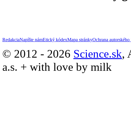
Redakcia
Napíšte nám
Etický kódex
Mapa stránky
Ochrana autorského 
© 2012 - 2026
Science.sk
,
a.s. + with love by milk