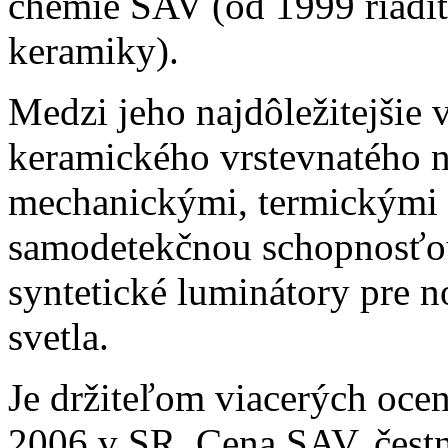
chémie SAV (od 1999 riadit
keramiky).
Medzi jeho najdôležitejšie 
keramického vrstevnatého
mechanickými, termickými a
samodetekčnou schopnosťou 
syntetické luminátory pre n
svetla.
Je držiteľom viacerých ocen
2006 v SR, Cena SAV, čest