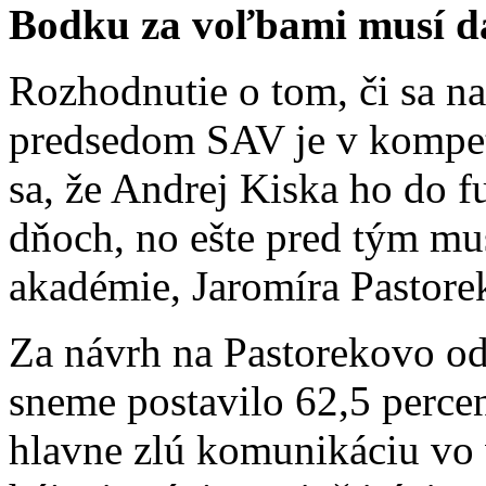
Bodku za voľbami musí da
Rozhodnutie o tom, či sa n
predsedom SAV je v kompet
sa, že Andrej Kiska ho do f
dňoch, no ešte pred tým mu
akadémie, Jaromíra Pastore
Za návrh na Pastorekovo o
sneme postavilo 62,5 percen
hlavne zlú komunikáciu vo 