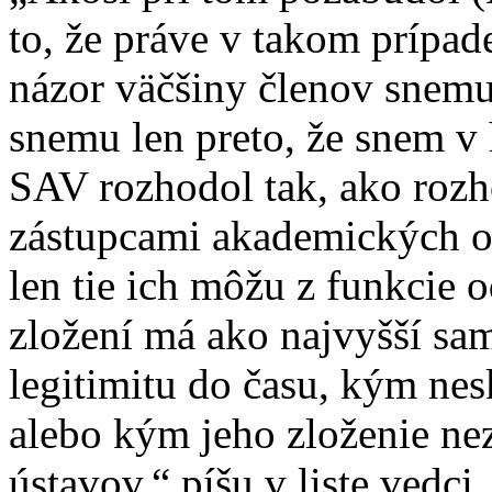
to, že práve v takom prípade
názor väčšiny členov snemu
snemu len preto, že snem v
SAV rozhodol tak, ako rozh
zástupcami akademických o
len tie ich môžu z funkcie
zložení má ako najvyšší sa
legitimitu do času, kým ne
alebo kým jeho zloženie n
ústavov,“ píšu v liste vedci,