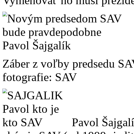
Vymenovať ho musí prezide
Záber z voľby predsedu SAV 
fotografie: SAV
Pavol Šajgal