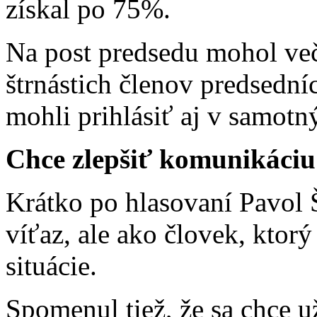
získal po 75%.
Na post predsedu mohol ve
štrnástich členov predsední
mohli prihlásiť aj v samotn
Chce zlepšiť komunikáciu
Krátko po hlasovaní Pavol Š
víťaz, ale ako človek, ktor
situácie.
Spomenul tiež, že sa chce u