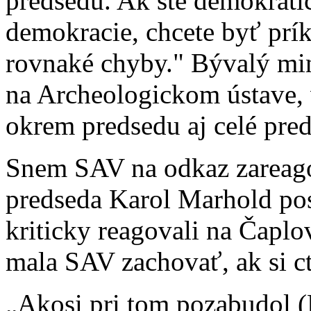
predsedu. Ak ste demokratick
demokracie, chcete byť prík
rovnaké chyby." Bývalý mini
na Archeologickom ústave, v
okrem predsedu aj celé pre
Snem SAV na odkaz zareagov
predseda Karol Marhold po
kriticky reagovali na Čaplo
mala SAV zachovať, ak si ct
„Akosi pri tom pozabudol (