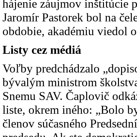
hájenie záujmov inštitúcie p
Jaromír Pastorek bol na čel
obdobie, akadémiu viedol o
Listy cez médiá
Voľby predchádzalo „dopiso
bývalým ministrom školst
Snemu SAV. Čaplovič odká
liste, okrem iného: „Bolo b
členov súčasného Predsedn