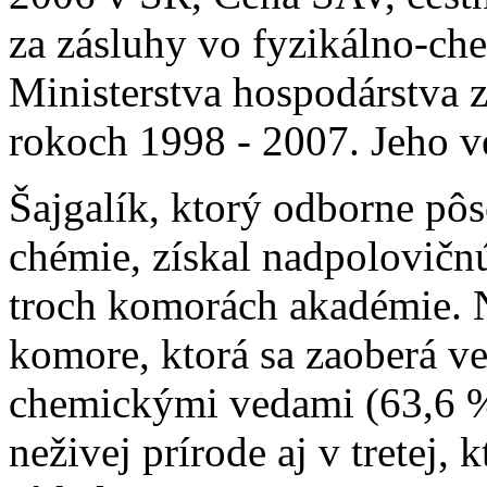
za zásluhy vo fyzikálno-ch
Ministerstva hospodárstva z
rokoch 1998 - 2007. Jeho v
Šajgalík, ktorý odborne pô
chémie, získal nadpolovičn
troch komorách akadémie. N
komore, ktorá sa zaoberá ve
chemickými vedami (63,6 %
neživej prírode aj v tretej,