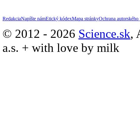
Redakcia
Napíšte nám
Etický kódex
Mapa stránky
Ochrana autorského 
© 2012 - 2026
Science.sk
,
a.s. + with love by milk