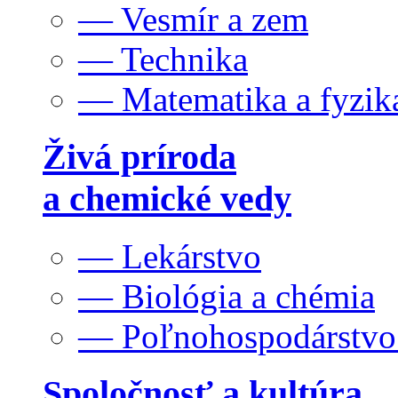
— Vesmír a zem
— Technika
— Matematika a fyzik
Živá príroda
a chemické vedy
— Lekárstvo
— Biológia a chémia
— Poľnohospodárstv
Spoločnosť a kultúra