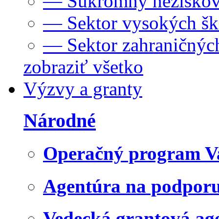
— Súkromný neziskov
— Sektor vysokých šk
— Sektor zahraničných
zobraziť všetko
Výzvy a granty
Národné
Operačný program V
Agentúra na podpor
Vedecká grantová a