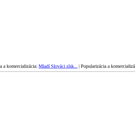
a a komercializácia:
Mladí Slováci získ...
|
Popularizácia a komercializá