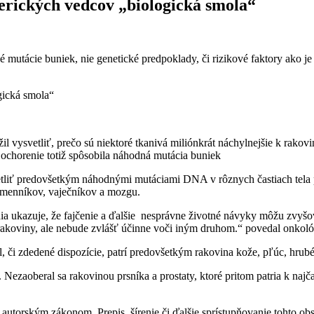
erických vedcov „biologická smola“
tácie buniek, nie genetické predpoklady, či rizikové faktory ako je f
l vysvetliť, prečo sú niektoré tkanivá miliónkrát náchylnejšie k rakov
ochorenie totiž spôsobila náhodná mutácia buniek
ysvetliť predovšetkým náhodnými mutáciami DNA v rôznych častiach tel
semenníkov, vaječníkov a mozgu.
dia ukazuje, že fajčenie a ďalšie nesprávne životné návyky môžu zvyšo
akoviny, ale nebude zvlášť účinne voči iným druhom.“ povedal onkológ
, či zdedené dispozície, patrí predovšetkým rakovina kože, pľúc, hrubéh
ezaoberal sa rakovinou prsníka a prostaty, ktoré pritom patria k najč
utorským zákonom. Prepis, šírenie či ďalšie sprístupňovanie tohto obs