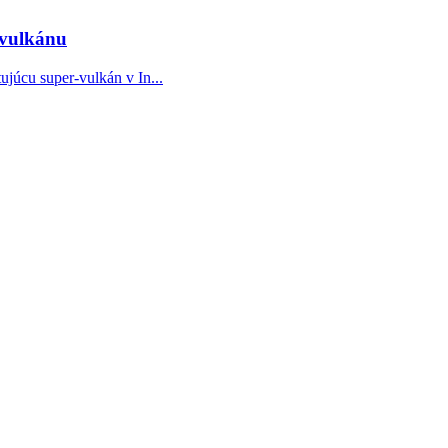
-vulkánu
júcu super-vulkán v In...