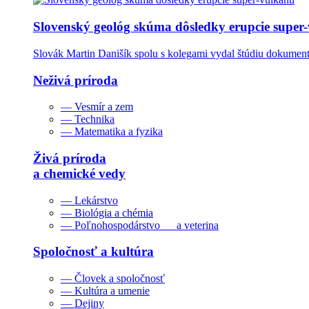
Slovenský geológ skúma dôsledky erupcie super
Slovák Martin Danišík spolu s kolegami vydal štúdiu dokumentu
Neživá príroda
— Vesmír a zem
— Technika
— Matematika a fyzika
Živá príroda
a chemické vedy
— Lekárstvo
— Biológia a chémia
— Poľnohospodárstvo a veterina
Spoločnosť a kultúra
— Človek a spoločnosť
— Kultúra a umenie
— Dejiny