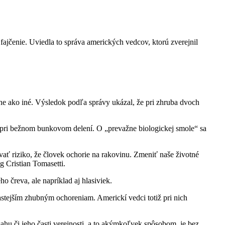
ajčenie. Uviedla to správa amerických vedcov, ktorú zverejnil
ine ako iné. Výsledok podľa správy ukázal, že pri zhruba dvoch
a pri bežnom bunkovom delení. O „prevažne biologickej smole“ sa
vať riziko, že človek ochorie na rakovinu. Zmeniť naše životné
 Cristian Tomasetti.
o čreva, ale napríklad aj hlasiviek.
astejším zhubným ochoreniam. Americkí vedci totiž pri nich
ahu či jeho časti verejnosti, a to akýmkoľvek spôsobom, je bez