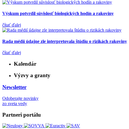
Výskum potvrdil súvislosť biologických hodín a rakoviny
čítať ďalej
Rada médií údajne zle interpretovala štúdiu o rizikách rakoviny
čítať ďalej
Kalendár
Výzvy a granty
Newsletter
Odoberajte novinky
zo sveta vedy
Partneri portálu