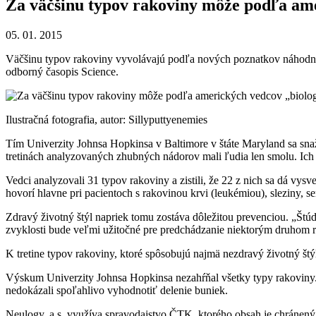
Za väčšinu typov rakoviny môže podľa am
05. 01. 2015
Väčšinu typov rakoviny vyvolávajú podľa nových poznatkov náhodné mu
odborný časopis Science.
Ilustračná fotografia, autor: Sillyputtyenemies
Tím Univerzity Johnsa Hopkinsa v Baltimore v štáte Maryland sa snaži
tretinách analyzovaných zhubných nádorov mali ľudia len smolu. Ich 
Vedci analyzovali 31 typov rakoviny a zistili, že 22 z nich sa dá v
hovorí hlavne pri pacientoch s rakovinou krvi (leukémiou), sleziny, 
Zdravý životný štýl napriek tomu zostáva dôležitou prevenciou. „Štú
zvyklosti bude veľmi užitočné pre predchádzanie niektorým druhom r
K tretine typov rakoviny, ktoré spôsobujú najmä nezdravý životný štýl
Výskum Univerzity Johnsa Hopkinsa nezahŕňal všetky typy rakoviny. N
nedokázali spoľahlivo vyhodnotiť delenie buniek.
Neulogy, a.s. využíva spravodajstvo ČTK, ktorého obsah je chránený a