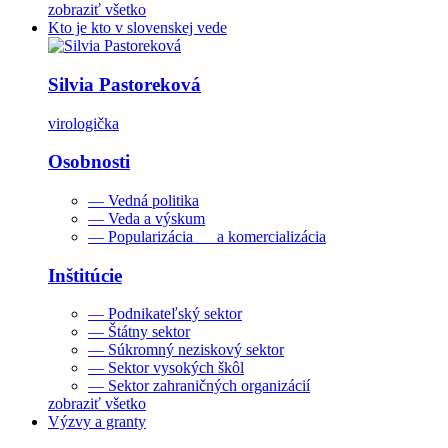
zobraziť všetko
Kto je kto v slovenskej vede
Silvia Pastoreková
virologička
Osobnosti
— Vedná politika
— Veda a výskum
— Popularizácia a komercializácia
Inštitúcie
— Podnikateľský sektor
— Štátny sektor
— Súkromný neziskový sektor
— Sektor vysokých škôl
— Sektor zahraničných organizácií
zobraziť všetko
Výzvy a granty