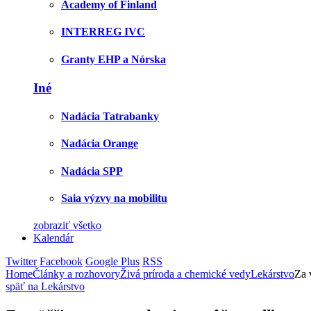
Academy of Finland
INTERREG IVC
Granty EHP a Nórska
Iné
Nadácia Tatrabanky
Nadácia Orange
Nadácia SPP
Saia výzvy na mobilitu
zobraziť všetko
Kalendár
Twitter
Facebook
Google Plus
RSS
Home
Články a rozhovory
Živá príroda a chemické vedy
Lekárstvo
Za 
späť na Lekárstvo