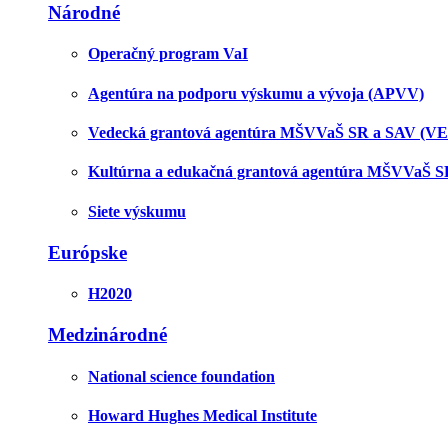
Národné
Operačný program VaI
Agentúra na podporu výskumu a vývoja (APVV)
Vedecká grantová agentúra MŠVVaŠ SR a SAV (V
Kultúrna a edukačná grantová agentúra MŠVVaŠ 
Siete výskumu
Európske
H2020
Medzinárodné
National science foundation
Howard Hughes Medical Institute