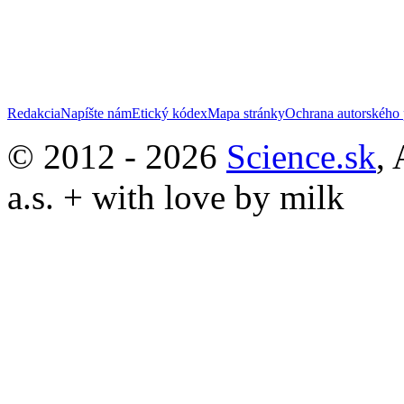
Redakcia
Napíšte nám
Etický kódex
Mapa stránky
Ochrana autorského 
© 2012 - 2026
Science.sk
,
a.s. + with love by milk