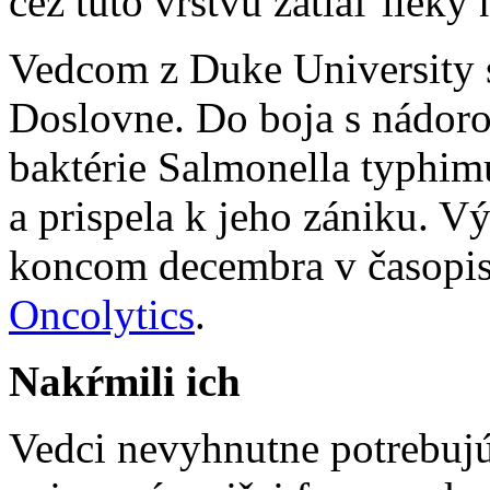
cez túto vrstvu zatiaľ lieky
Vedcom z Duke University s
Doslovne. Do boja s nádoro
baktérie Salmonella typhimu
a prispela k jeho zániku. V
koncom decembra v časopi
Oncolytics
.
Nakŕmili ich
Vedci nevyhnutne potrebujú