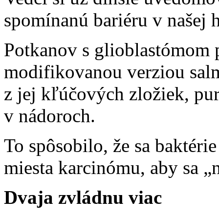
spomínanú bariéru v našej 
Potkanov s glioblastómom p
modifikovanou verziou salm
z jej kľúčových zložiek, pur
v nádoroch.
To spôsobilo, že sa baktéri
miesta karcinómu, aby sa „n
Dvaja zvládnu viac