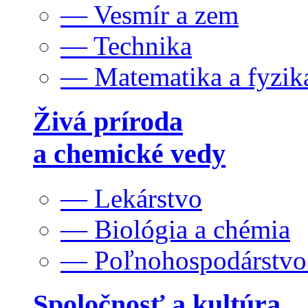
— Vesmír a zem
— Technika
— Matematika a fyzik
Živá príroda
a chemické vedy
— Lekárstvo
— Biológia a chémia
— Poľnohospodárstv
Spoločnosť a kultúra