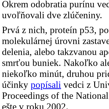
Okrem odobratia purínu ved
uvoľňovali dve zlúčeniny.
Prvá z nich, proteín p53, p
molekulárnej úrovni zastav
delenia, alebo takzvanou a
smrťou buniek. Nakoľko ale
niekoľko minút, druhou pri
účinky
popísali
vedci z Univ
Proceedings of the Nation
ešte v roku 2002.