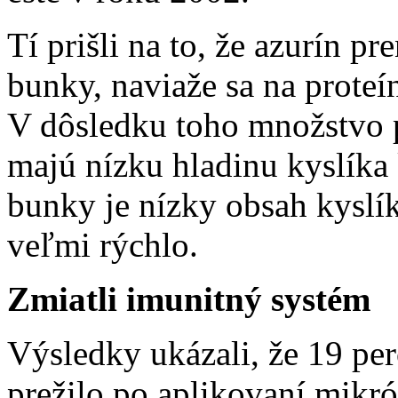
Tí prišli na to, že azurín p
bunky, naviaže sa na proteí
V dôsledku toho množstvo p
majú nízku hladinu kyslíka
bunky je nízky obsah kyslík
veľmi rýchlo.
Zmiatli imunitný systém
Výsledky ukázali, že 19 pe
prežilo po aplikovaní mikró