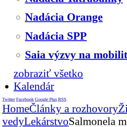
Nadácia Orange
Nadácia SPP
Saia výzvy na mobili
zobraziť všetko
Kalendár
Twitter
Facebook
Google Plus
RSS
Home
Články a rozhovory
Ž
vedy
Lekárstvo
Salmonela m