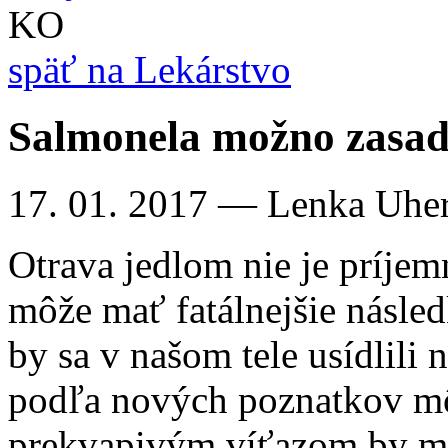
KO
späť na Lekárstvo
Salmonela možno zasad
17. 01. 2017
— Lenka Uhe
Otrava jedlom nie je príje
môže mať fatálnejšie násled
by sa v našom tele usídlili 
podľa nových poznatkov môž
prekvapivým víťazom by mal