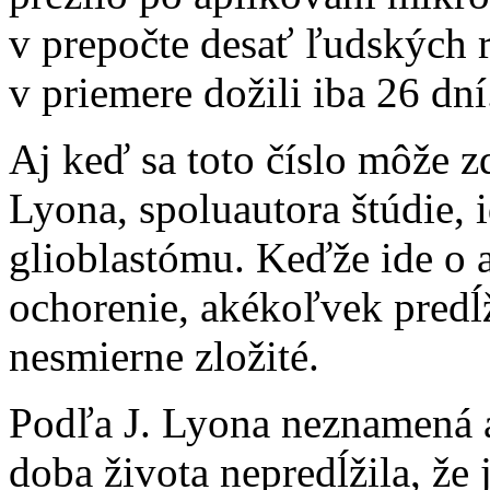
v prepočte desať ľudských 
v priemere dožili iba 26 dní
Aj keď sa toto číslo môže z
Lyona, spoluautora štúdie, 
glioblastómu. Keďže ide o a
ochorenie, akékoľvek predĺž
nesmierne zložité.
Podľa J. Lyona neznamená an
doba života nepredĺžila, že