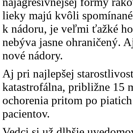
najagresívnejšej formy rak
lieky majú kvôli spomínan
k nádoru, je veľmi ťažké ho
nebýva jasne ohraničený. A
nové nádory.
Aj pri najlepšej starostlivos
katastrofálna, približne 15
ochorenia pritom po piatich
pacientov.
Vedci si už dlhšie uvedomo