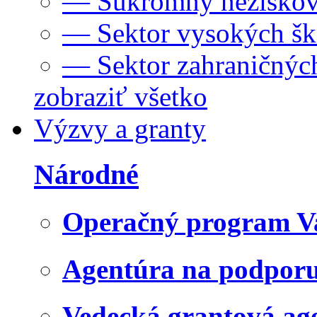
— Súkromný neziskov
— Sektor vysokých šk
— Sektor zahraničných
zobraziť všetko
Výzvy a granty
Národné
Operačný program V
Agentúra na podpor
Vedecká grantová a