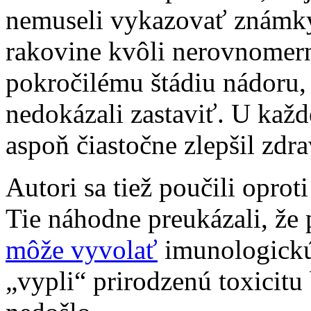
nemuseli vykazovať známky 
rakovine kvôli nerovnomern
pokročilému štádiu nádoru, 
nedokázali zastaviť. U každ
aspoň čiastočne zlepšil zdra
Autori sa tiež poučili opr
Tie náhodne preukázali, že
môže vyvolať
imunologickú
„vypli“ prirodzenú toxicitu 