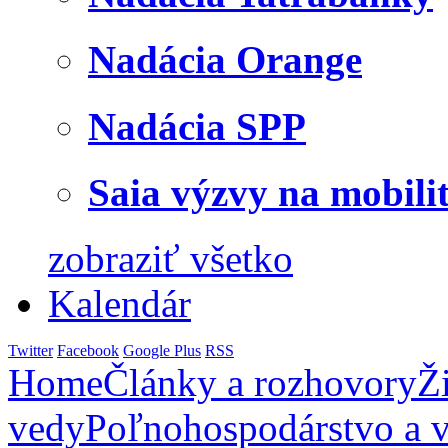
Nadácia Orange
Nadácia SPP
Saia výzvy na mobili
zobraziť všetko
Kalendár
Twitter
Facebook
Google Plus
RSS
Home
Články a rozhovory
Ž
vedy
Poľnohospodárstvo a v