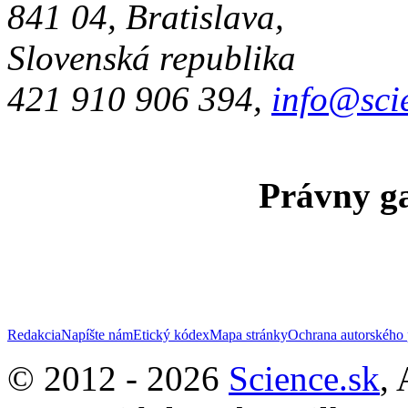
841 04, Bratislava,
Slovenská republika
421 910 906 394,
info@sci
Právny ga
Redakcia
Napíšte nám
Etický kódex
Mapa stránky
Ochrana autorského 
© 2012 - 2026
Science.sk
,