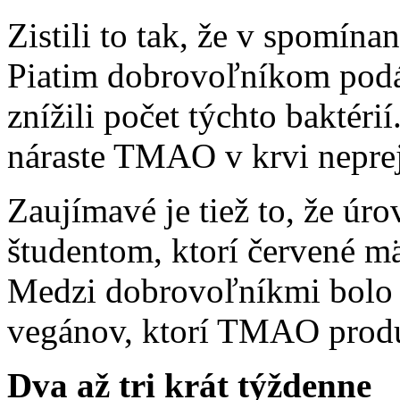
Zistili to tak, že v spomín
Piatim dobrovoľníkom podáv
znížili počet týchto baktérií
náraste TMAO v krvi neprej
Zaujímavé je tiež to, že ú
študentom, ktorí červené m
Medzi dobrovoľníkmi bolo t
vegánov, ktorí TMAO produ
Dva až tri krát týždenne