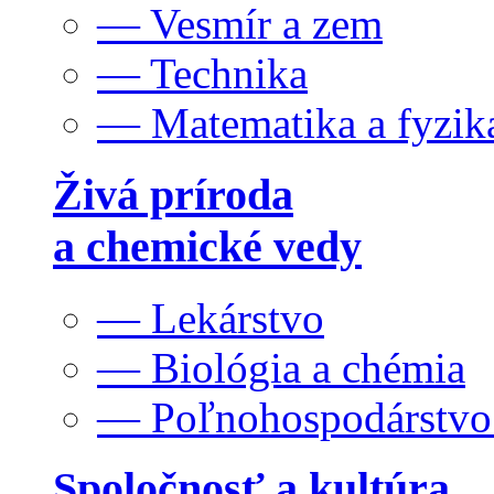
— Vesmír a zem
— Technika
— Matematika a fyzik
Živá príroda
a chemické vedy
— Lekárstvo
— Biológia a chémia
— Poľnohospodárstv
Spoločnosť a kultúra