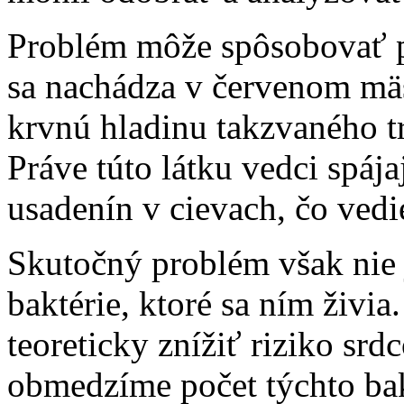
Problém môže spôsobovať p
sa nachádza v červenom mäse
krvnú hladinu takzvaného 
Práve túto látku vedci spá
usadenín v cievach, čo ved
Skutočný problém však nie 
baktérie, ktoré sa ním živ
teoreticky znížiť riziko srd
obmedzíme počet týchto bak