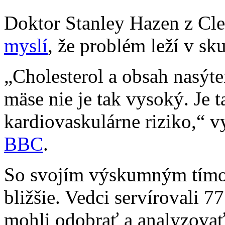
Doktor Stanley Hazen z Cle
myslí
, že problém leží v sk
„Cholesterol a obsah nasý
mäse nie je tak vysoký. Je 
kardiovaskulárne riziko,“ 
BBC
.
So svojím výskumným tímom
bližšie. Vedci servírovali 
mohli odobrať a analyzovať