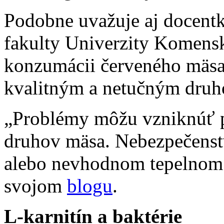
Podobne uvažuje aj docentk
fakulty Univerzity Komensk
konzumácii červeného mäsa
kvalitným a netučným dru
„Problémy môžu vzniknúť p
druhov mäsa. Nebezpečenst
alebo nevhodnom tepelnom 
svojom
blogu
.
L-karnitín a baktérie