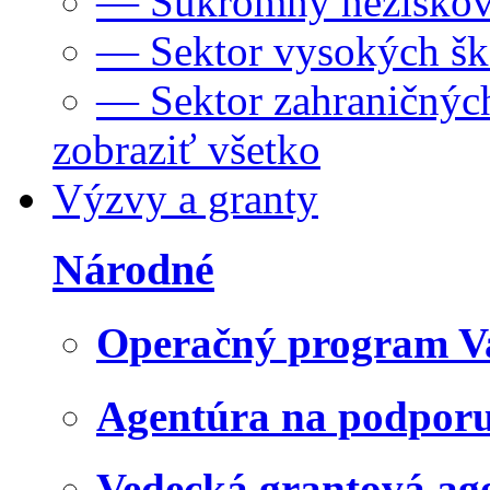
— Súkromný neziskov
— Sektor vysokých šk
— Sektor zahraničných
zobraziť všetko
Výzvy a granty
Národné
Operačný program V
Agentúra na podpor
Vedecká grantová a