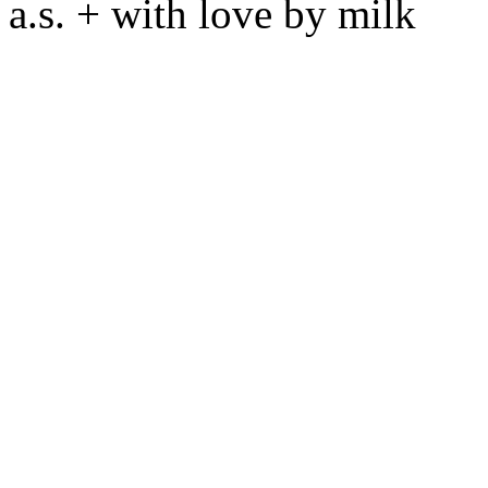
a.s. + with love by milk