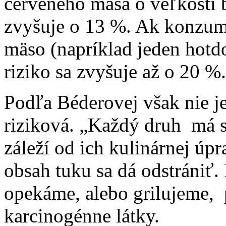
červeného mäsa o veľkosti ba
zvyšuje o 13 %. Ak konzum
mäso (napríklad jeden hotdo
riziko sa zvyšuje až o 20 
Podľa Béderovej však nie j
riziková. „Každý druh má sv
záleží od ich kulinárnej úp
obsah tuku sa dá odstrániť.
opekáme, alebo grilujeme, 
karcinogénne látky.