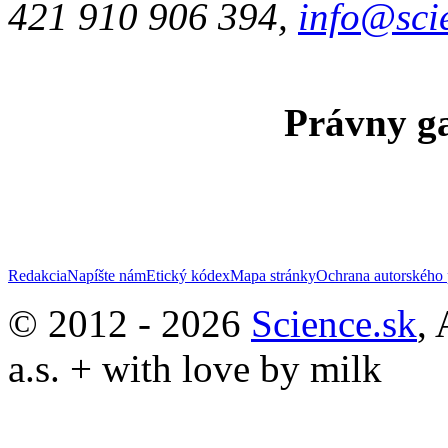
421 910 906 394,
info@sci
Právny ga
Redakcia
Napíšte nám
Etický kódex
Mapa stránky
Ochrana autorského 
© 2012 - 2026
Science.sk
,
a.s. + with love by milk