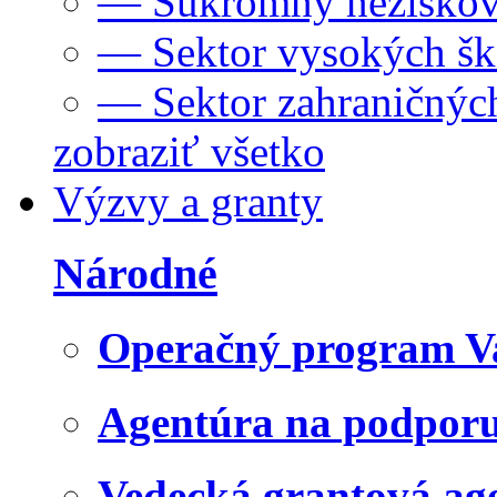
— Súkromný neziskov
— Sektor vysokých šk
— Sektor zahraničných
zobraziť všetko
Výzvy a granty
Národné
Operačný program V
Agentúra na podpor
Vedecká grantová a