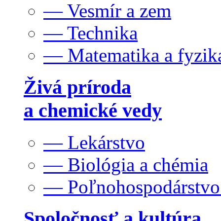
— Vesmír a zem
— Technika
— Matematika a fyzik
Živá príroda
a chemické vedy
— Lekárstvo
— Biológia a chémia
— Poľnohospodárstv
Spoločnosť a kultúra