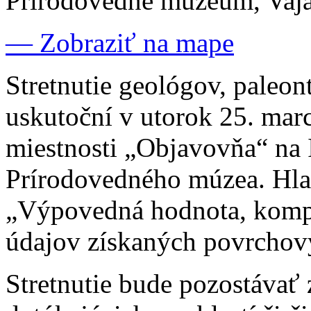
Prírodovedné múzeum, Vajan
— Zobraziť na mape
Stretnutie geológov, paleon
uskutoční v utorok 25. mar
miestnosti „Objavovňa“ na
Prírodovedného múzea. Hla
„Výpovedná hodnota, kompa
údajov získaných povrcho
Stretnutie bude pozostávať 