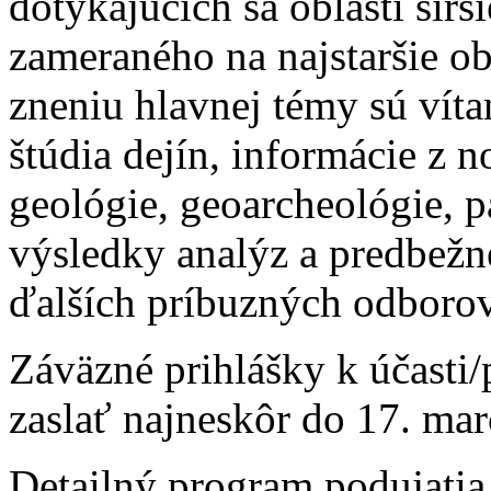
dotýkajúcich sa oblastí širš
zameraného na najstaršie o
zneniu hlavnej témy sú víta
štúdia dejín, informácie z 
geológie, geoarcheológie, p
výsledky analýz a predbežn
ďalších príbuzných odborov
Záväzné prihlášky k účasti/
zaslať najneskôr do 17. ma
Detailný program podujati