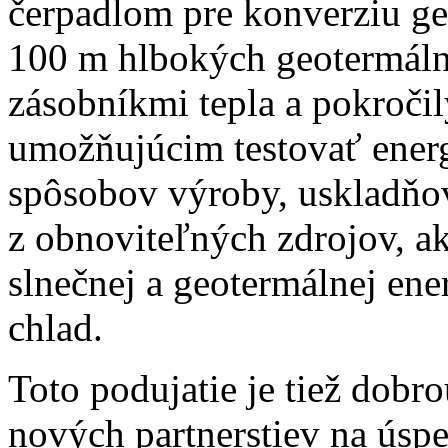
čerpadlom pre konverziu ge
100 m hlbokých geotermál
zásobníkmi tepla a pokroči
umožňujúcim testovať energ
spôsobov výroby, uskladňov
z obnoviteľných zdrojov, a
slnečnej a geotermálnej ener
chlad.
Toto podujatie je tiež dobro
nových partnerstiev na úsp