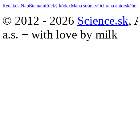
Redakcia
Napíšte nám
Etický kódex
Mapa stránky
Ochrana autorského 
© 2012 - 2026
Science.sk
,
a.s. + with love by milk