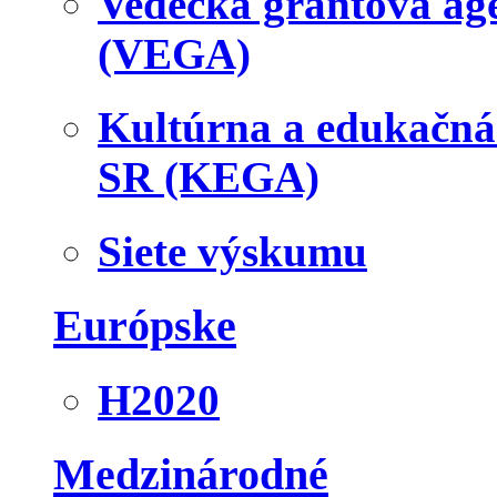
Vedecká grantová a
(VEGA)
Kultúrna a edukačn
SR (KEGA)
Siete výskumu
Európske
H2020
Medzinárodné