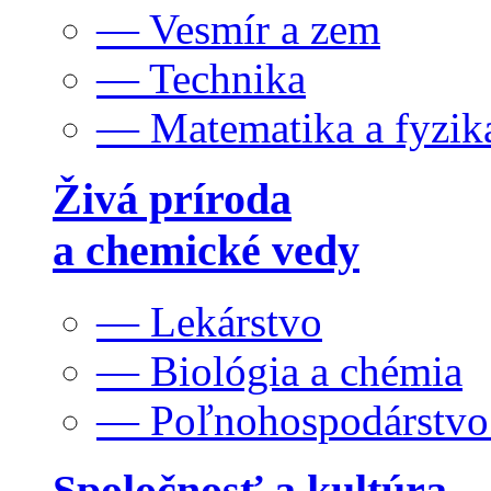
— Vesmír a zem
— Technika
— Matematika a fyzik
Živá príroda
a chemické vedy
— Lekárstvo
— Biológia a chémia
— Poľnohospodárstv
Spoločnosť a kultúra