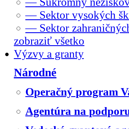
— Súkromný neziskov
— Sektor vysokých šk
— Sektor zahraničných
zobraziť všetko
Výzvy a granty
Národné
Operačný program V
Agentúra na podpor