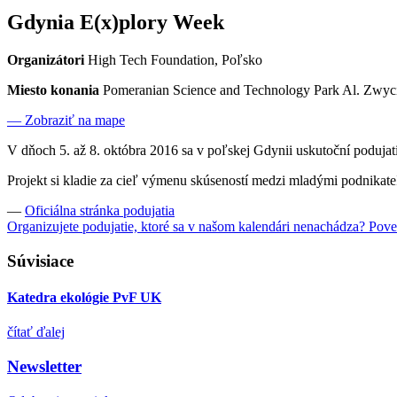
Gdynia E(x)plory Week
Organizátori
High Tech Foundation, Poľsko
Miesto konania
Pomeranian Science and Technology Park Al. Zwyci
— Zobraziť na mape
V dňoch 5. až 8. októbra 2016 sa v poľskej Gdynii uskutoční podujat
Projekt si kladie za cieľ výmenu skúseností medzi mladými podnikate
—
Oficiálna stránka podujatia
Organizujete podujatie, ktoré sa v našom kalendári nenachádza? Po
Súvisiace
Katedra ekológie PvF UK
čítať ďalej
Newsletter