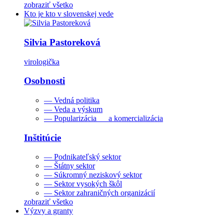
zobraziť všetko
Kto je kto v slovenskej vede
Silvia Pastoreková
virologička
Osobnosti
— Vedná politika
— Veda a výskum
— Popularizácia a komercializácia
Inštitúcie
— Podnikateľský sektor
— Štátny sektor
— Súkromný neziskový sektor
— Sektor vysokých škôl
— Sektor zahraničných organizácií
zobraziť všetko
Výzvy a granty