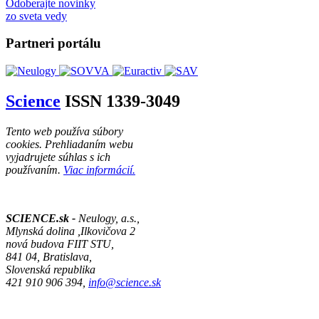
Odoberajte novinky
zo sveta vedy
Partneri portálu
Science
ISSN 1339-3049
Tento web používa súbory
cookies. Prehliadaním webu
vyjadrujete súhlas s ich
používaním.
Viac informácií.
SCIENCE.sk -
Neulogy, a.s.,
Mlynská dolina ,Ilkovičova 2
nová budova FIIT STU,
841 04, Bratislava,
Slovenská republika
421 910 906 394,
info@science.sk