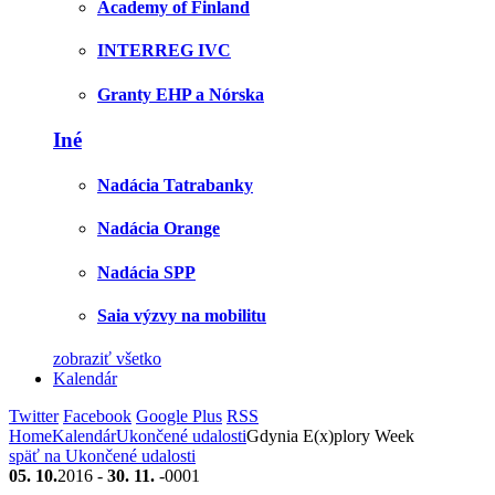
Academy of Finland
INTERREG IVC
Granty EHP a Nórska
Iné
Nadácia Tatrabanky
Nadácia Orange
Nadácia SPP
Saia výzvy na mobilitu
zobraziť všetko
Kalendár
Twitter
Facebook
Google Plus
RSS
Home
Kalendár
Ukončené udalosti
Gdynia E(x)plory Week
späť na Ukončené udalosti
05. 10.
2016 -
30. 11.
-0001