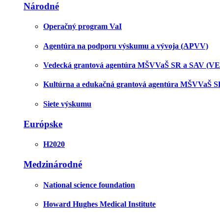
Národné
Operačný program VaI
Agentúra na podporu výskumu a vývoja (APVV)
Vedecká grantová agentúra MŠVVaŠ SR a SAV (V
Kultúrna a edukačná grantová agentúra MŠVVaŠ 
Siete výskumu
Európske
H2020
Medzinárodné
National science foundation
Howard Hughes Medical Institute