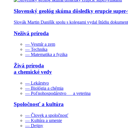
Slovenský geológ skúma dôsledky erupcie super
Slovák Martin Danišík spolu s kolegami vydal štúdiu dokumentu
Neživá príroda
— Vesmír a zem
— Technika
— Matematika a fyzika
Živá príroda
a chemické vedy
— Lekárstvo
— Biológia a chémia
— Poľnohospodárstvo a veterina
Spoločnosť a kultúra
— Človek a spoločnosť
— Kultúra a umenie
— Dejiny