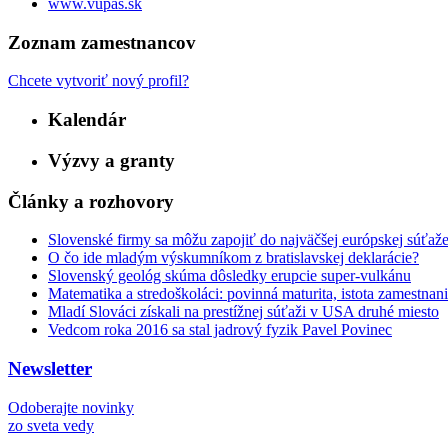
www.vupas.sk
Zoznam zamestnancov
Chcete vytvoriť nový profil?
Kalendár
Výzvy a granty
Články a rozhovory
Slovenské firmy sa môžu zapojiť do najväčšej európskej súťaže p
O čo ide mladým výskumníkom z bratislavskej deklarácie?
Slovenský geológ skúma dôsledky erupcie super-vulkánu
Matematika a stredoškoláci: povinná maturita, istota zamestnani
Mladí Slováci získali na prestížnej súťaži v USA druhé miesto
Vedcom roka 2016 sa stal jadrový fyzik Pavel Povinec
Newsletter
Odoberajte novinky
zo sveta vedy