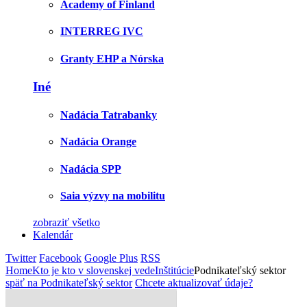
Academy of Finland
INTERREG IVC
Granty EHP a Nórska
Iné
Nadácia Tatrabanky
Nadácia Orange
Nadácia SPP
Saia výzvy na mobilitu
zobraziť všetko
Kalendár
Twitter
Facebook
Google Plus
RSS
Home
Kto je kto v slovenskej vede
Inštitúcie
Podnikateľský sektor
späť na Podnikateľský sektor
Chcete aktualizovať údaje?