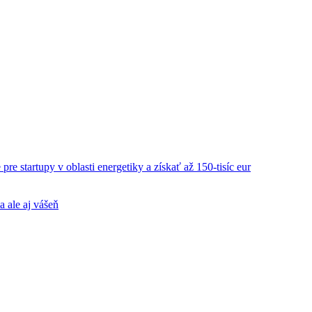
re startupy v oblasti energetiky a získať až 150-tisíc eur
a ale aj vášeň