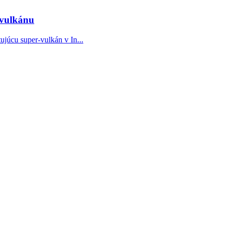
-vulkánu
júcu super-vulkán v In...