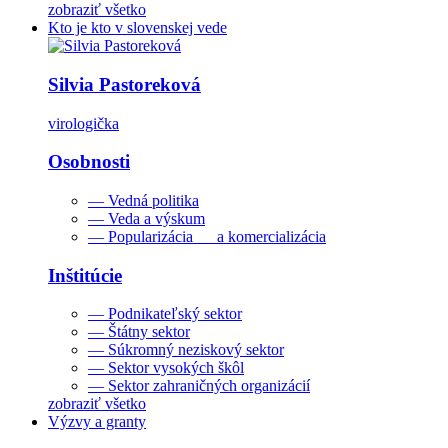
zobraziť všetko
Kto je kto v slovenskej vede
Silvia Pastoreková
virologička
Osobnosti
— Vedná politika
— Veda a výskum
— Popularizácia a komercializácia
Inštitúcie
— Podnikateľský sektor
— Štátny sektor
— Súkromný neziskový sektor
— Sektor vysokých škôl
— Sektor zahraničných organizácií
zobraziť všetko
Výzvy a granty