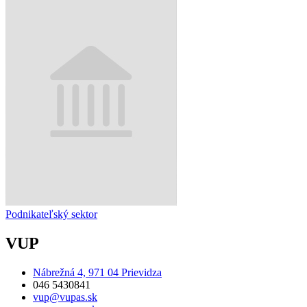
Podnikateľský sektor
VUP
Nábrežná 4, 971 04 Prievidza
046 5430841
vup@vupas.sk