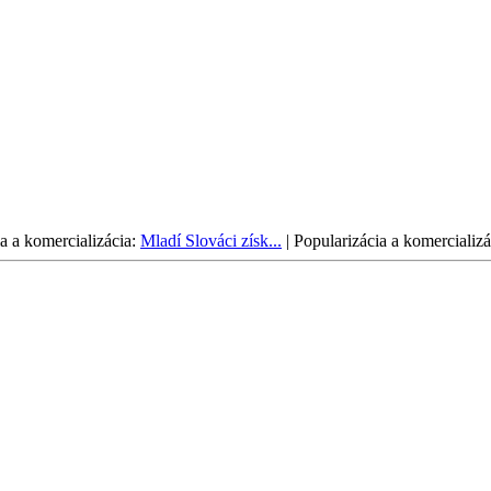
a a komercializácia:
Mladí Slováci získ...
|
Popularizácia a komercializá