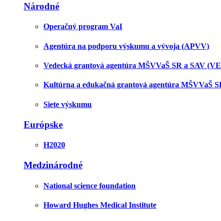
Národné
Operačný program VaI
Agentúra na podporu výskumu a vývoja (APVV)
Vedecká grantová agentúra MŠVVaŠ SR a SAV (V
Kultúrna a edukačná grantová agentúra MŠVVaŠ 
Siete výskumu
Európske
H2020
Medzinárodné
National science foundation
Howard Hughes Medical Institute