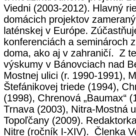
Viedni (2003-2012). Hlavný rieš
domácich projektov zameranýc
laténskej v Európe.
Zúčastňuj
konferenciách a seminároch 
doma, ako aj v zahraničí.
Z te
výskumy v Bánovciach nad Beb
Mostnej ulici (r. 1990-1991),
Štefánikovej triede (1994), Ch
(1998), Chrenová „Baumax“ (
Trnava (2003), Nitra-Mostná u
Topoľčany (2009). Redaktorka
Nitre (ročník I-XIV). Členka