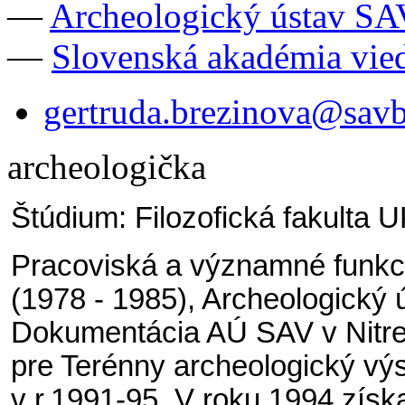
—
Archeologický ústav SA
—
Slovenská akadémia vie
gertruda.brezinova@savb
archeologička
Štúdium: Filozofická fakulta U
Pracoviská a významné funkc
(1978 - 1985), Archeologický
Dokumentácia AÚ SAV v Nitre 
pre Terénny archeologický v
v r.1991-95. V roku 1994 získ