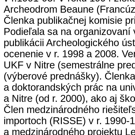
Archeodrom Beaune (Francúzs
Členka publikačnej komisie p
Podieľala sa na organizovaní 
publikácii Archeologického ús
ocenenie v r. 1998 a 2008.
Ven
UKF v Nitre (semestrálne pre
(výberové prednášky). Č
lenka
a doktorandských prác na univ
a Nitre (od r. 2000), ako aj šk
Člen medzinárodného riešiteľ
importoch (RISSE) v r. 1990
a medzinárodného projektu Le