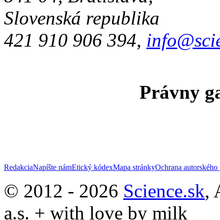
Slovenská republika
421 910 906 394,
info@sci
Právny ga
Redakcia
Napíšte nám
Etický kódex
Mapa stránky
Ochrana autorského 
© 2012 - 2026
Science.sk
,
a.s. + with love by milk