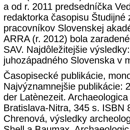
a od r. 2011 predsedníčka Ved
redaktorka časopisu Študijné
pracovníkov Slovenskej akadé
ARRA (r. 2012) bola zaraden
SAV.
Najdôležitejšie výsledky:
juhozápadného Slovenska v m
Časopisecké publikácie, monog
Najvýznamnejšie publikácie: 2
der Latènezeit. Archaeologic
Bratislava-Nitra, 345 s. ISBN
Chrenová, výsledky archeolo
Shell a Baumax. Archaeologic