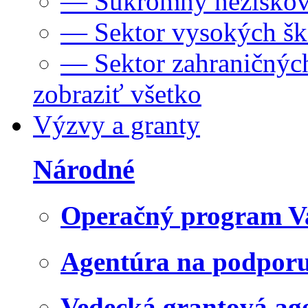
— Súkromný neziskov
— Sektor vysokých šk
— Sektor zahraničných
zobraziť všetko
Výzvy a granty
Národné
Operačný program V
Agentúra na podpor
Vedecká grantová a