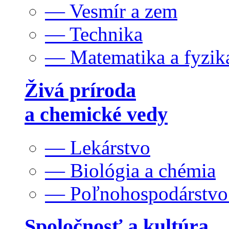
— Vesmír a zem
— Technika
— Matematika a fyzik
Živá príroda
a chemické vedy
— Lekárstvo
— Biológia a chémia
— Poľnohospodárstv
Spoločnosť a kultúra