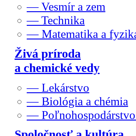
— Vesmír a zem
— Technika
— Matematika a fyzik
Živá príroda
a chemické vedy
— Lekárstvo
— Biológia a chémia
— Poľnohospodárstv
Spoločnosť a kultúra