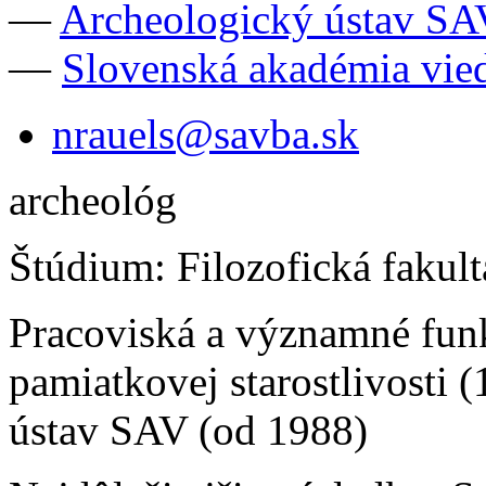
—
Archeologický ústav SA
—
Slovenská akadémia vie
nrauels@savba.sk
archeológ
Štúdium: Filozofická fakul
Pracoviská a významné funk
pamiatkovej starostlivosti 
ústav SAV (od 1988)