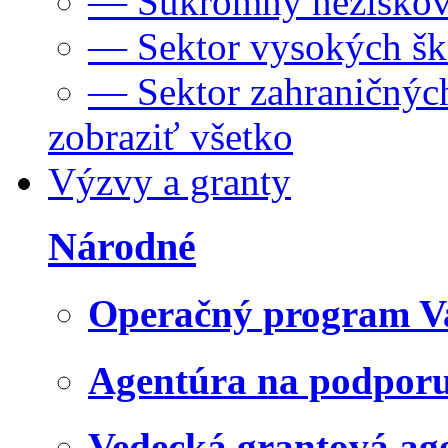
— Súkromný neziskov
— Sektor vysokých šk
— Sektor zahraničných
zobraziť všetko
Výzvy a granty
Národné
Operačný program V
Agentúra na podpor
Vedecká grantová a