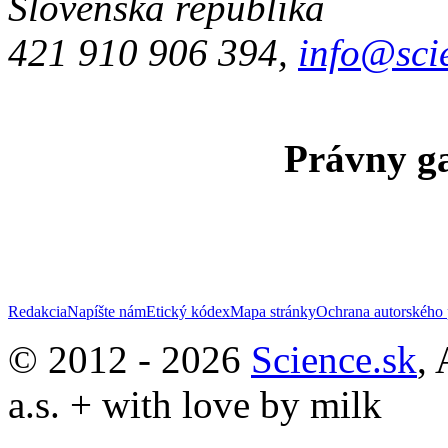
Slovenská republika
421 910 906 394,
info@sci
Právny ga
Redakcia
Napíšte nám
Etický kódex
Mapa stránky
Ochrana autorského 
© 2012 - 2026
Science.sk
,
a.s. + with love by milk