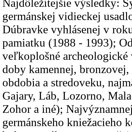
Najdôležitejšie výsledky: 
germánskej vidieckej usadlos
Dúbravke vyhlásenej v rok
pamiatku (1988 - 1993); Od
veľkoplošné archeologické 
doby kamennej, bronzovej, 
obdobia a stredoveku, najm
Gajary, Láb, Lozorno, Mala
Zohor a iné); Najvýznamnej
germánskeho kniežacieho 