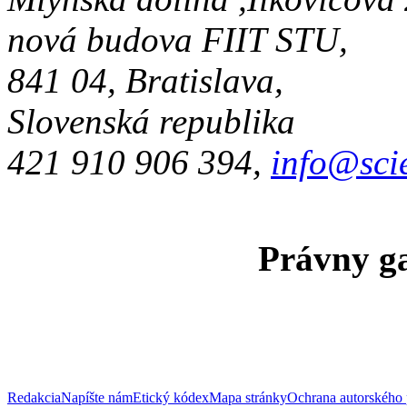
nová budova FIIT STU,
841 04, Bratislava,
Slovenská republika
421 910 906 394,
info@sci
Právny ga
Redakcia
Napíšte nám
Etický kódex
Mapa stránky
Ochrana autorského 