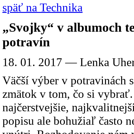
späť na Technika
„Svojky“ v albumoch te
potravín
18. 01. 2017
— Lenka Uhe
Väčší výber v potravinách s
zmätok v tom, čo si vybrať.
najčerstvejšie, najkvalitne
popisu ale bohužiaľ často n