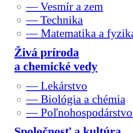
— Vesmír a zem
— Technika
— Matematika a fyzik
Živá príroda
a chemické vedy
— Lekárstvo
— Biológia a chémia
— Poľnohospodárstv
Spoločnosť a kultúra