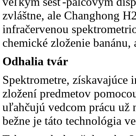
veľkým šesť-palcovým disp
zvláštne, ale Changhong H
infračervenou spektrometri
chemické zloženie banánu, al
Odhalia tvár
Spektrometre, získavajúce 
zložení predmetov pomocou 
uľahčujú vedcom prácu už 
bežne je táto technológia v