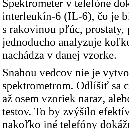
Spektrometer v telefóne do
interleukín-6 (IL-6), čo je
s rakovinou pľúc, prostaty, 
jednoducho analyzuje koľko
nachádza v danej vzorke.
Snahou vedcov nie je vytvor
spektrometrom. Odlíšiť sa 
až osem vzoriek naraz, aleb
testov. To by zvýšilo efekt
nakoľko iné telefóny dokáž