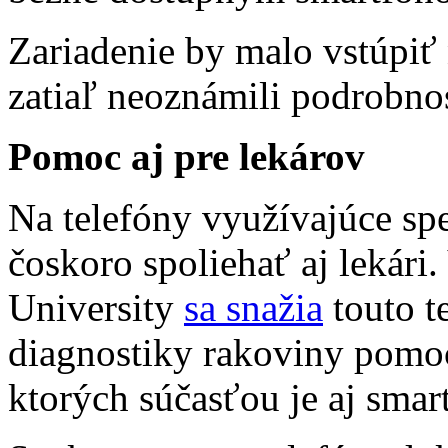
Zariadenie by malo vstúpiť n
zatiaľ neoznámili podrobnos
Pomoc aj pre lekárov
Na telefóny využívajúce sp
čoskoro spoliehať aj lekári
University
sa snažia
touto t
diagnostiky rakoviny pomoc
ktorých súčasťou je aj sma