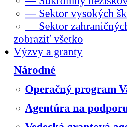
— Súkromný neziskov
— Sektor vysokých šk
— Sektor zahraničných
zobraziť všetko
Výzvy a granty
Národné
Operačný program V
Agentúra na podpor
Vedecká grantová a