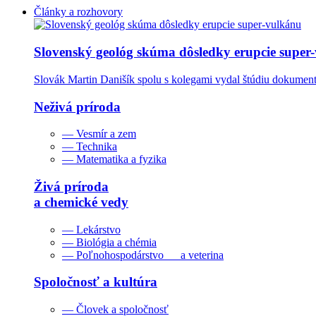
Články a rozhovory
Slovenský geológ skúma dôsledky erupcie super
Slovák Martin Danišík spolu s kolegami vydal štúdiu dokumentu
Neživá príroda
— Vesmír a zem
— Technika
— Matematika a fyzika
Živá príroda
a chemické vedy
— Lekárstvo
— Biológia a chémia
— Poľnohospodárstvo a veterina
Spoločnosť a kultúra
— Človek a spoločnosť