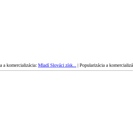
a a komercializácia:
Mladí Slováci získ...
|
Popularizácia a komercializá