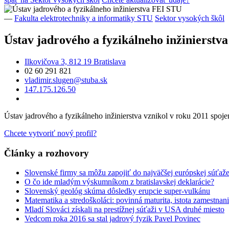
—
Fakulta elektrotechniky a informatiky STU
Sektor vysokých škôl
Ústav jadrového a fyzikálneho inžinierstv
Ilkovičova 3, 812 19 Bratislava
02 60 291 821
vladimir.slugen@stuba.sk
147.175.126.50
Ústav jadrového a fyzikálneho inžinierstva vznikol v roku 2011 spoje
Chcete vytvoriť nový profil?
Články a rozhovory
Slovenské firmy sa môžu zapojiť do najväčšej európskej súťaže p
O čo ide mladým výskumníkom z bratislavskej deklarácie?
Slovenský geológ skúma dôsledky erupcie super-vulkánu
Matematika a stredoškoláci: povinná maturita, istota zamestnani
Mladí Slováci získali na prestížnej súťaži v USA druhé miesto
Vedcom roka 2016 sa stal jadrový fyzik Pavel Povinec