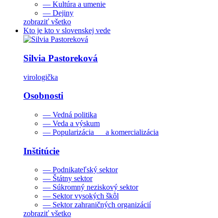
— Kultúra a umenie
— Dejiny
zobraziť všetko
Kto je kto v slovenskej vede
Silvia Pastoreková
virologička
Osobnosti
— Vedná politika
— Veda a výskum
— Popularizácia a komercializácia
Inštitúcie
— Podnikateľský sektor
— Štátny sektor
— Súkromný neziskový sektor
— Sektor vysokých škôl
— Sektor zahraničných organizácií
zobraziť všetko