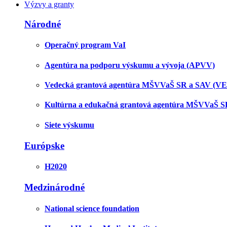
Výzvy a granty
Národné
Operačný program VaI
Agentúra na podporu výskumu a vývoja (APVV)
Vedecká grantová agentúra MŠVVaŠ SR a SAV (V
Kultúrna a edukačná grantová agentúra MŠVVaŠ 
Siete výskumu
Európske
H2020
Medzinárodné
National science foundation