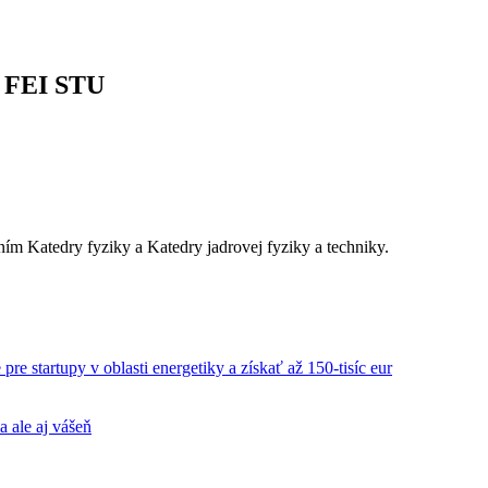
a FEI STU
ním Katedry fyziky a Katedry jadrovej fyziky a techniky.
re startupy v oblasti energetiky a získať až 150-tisíc eur
a ale aj vášeň