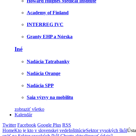
Howard Hughes Medical Institute
Academy of Finland
INTERREG IVC
Granty EHP a Nórska
Iné
Nadácia Tatrabanky
Nadácia Orange
Nadácia SPP
Saia výzvy na mobilitu
zobraziť všetko
Kalendár
Twitter
Facebook
Google Plus
RSS
Home
Kto je kto v slovenskej vede
Inštitúcie
Sektor vysokých škôl
Ústa
späť na Sektor vysokých škôl
Chcete aktualizovať údaje?