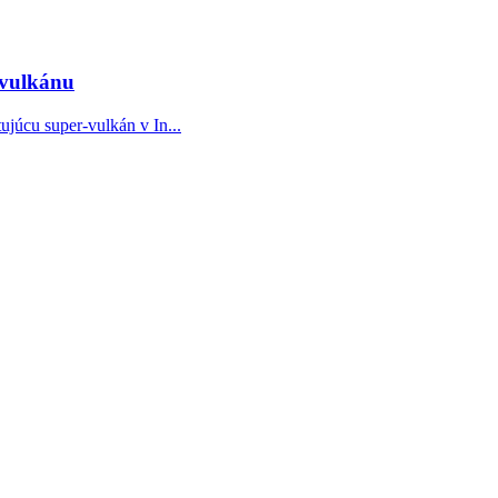
-vulkánu
júcu super-vulkán v In...