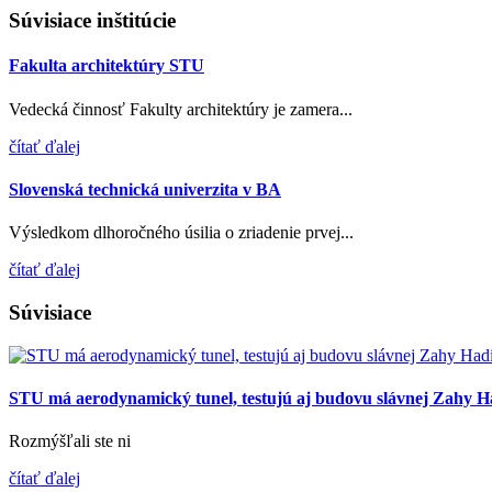
Súvisiace inštitúcie
Fakulta architektúry STU
Vedecká činnosť Fakulty architektúry je zamera...
čítať ďalej
Slovenská technická univerzita v BA
Výsledkom dlhoročného úsilia o zriadenie prvej...
čítať ďalej
Súvisiace
STU má aerodynamický tunel, testujú aj budovu slávnej Zahy H
Rozmýšľali ste ni
čítať ďalej