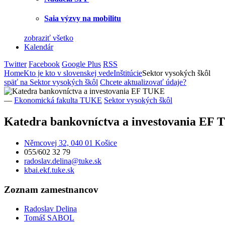
Saia výzvy na mobilitu
zobraziť všetko
Kalendár
Twitter
Facebook
Google Plus
RSS
Home
Kto je kto v slovenskej vede
Inštitúcie
Sektor vysokých škôl
späť na Sektor vysokých škôl
Chcete aktualizovať údaje?
—
Ekonomická fakulta TUKE
Sektor vysokých škôl
Katedra bankovníctva a investovania EF
Němcovej 32, 040 01 Košice
055/602 32 79
radoslav.delina@tuke.sk
kbai.ekf.tuke.sk
Zoznam zamestnancov
Radoslav Delina
Tomáš SABOL