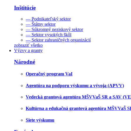
Inštitúcie
— Podnikateľský sektor
— Štátny sektor
— Súkromný neziskový sektor
— Sektor vysokých škôl
— Sektor zahraničných organizácií
zobraziť všetko
Výzvy a granty
Národné
Operačný program VaI
Agentúra na podporu výskumu a vývoja (APVV)
Vedecká grantová agentúra MŠVVaŠ SR a SAV (V
Kultúrna a edukačná grantová agentúra MŠVVaŠ 
Siete výskumu