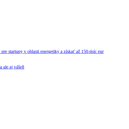
re startupy v oblasti energetiky a získať až 150-tisíc eur
a ale aj vášeň