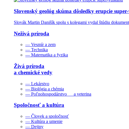
Slovenský geológ skúma dôsledky erupcie super
Slovák Martin Danišík spolu s kolegami vydal štúdiu dokumentu
Neživá príroda
— Vesmír a zem
— Technika
— Matematika a fyzika
Živá príroda
a chemické vedy
— Lekárstvo
— Biológia a chémia
— Poľnohospodárstvo a veterina
Spoločnosť a kultúra
— Človek a spoločnosť
— Kultúra a umenie
— Dejiny