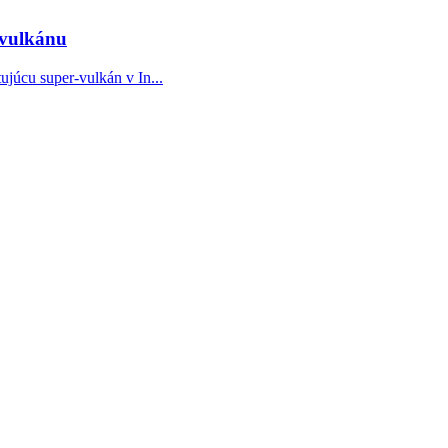
-vulkánu
júcu super-vulkán v In...