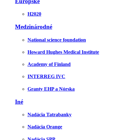
Európske
H2020
Medzinárodné
National science foundation
Howard Hughes Medical Institute
Academy of Finland
INTERREG IVC
Granty EHP a Nórska
Iné
Nadácia Tatrabanky
Nadácia Orange
Nadácia SPP