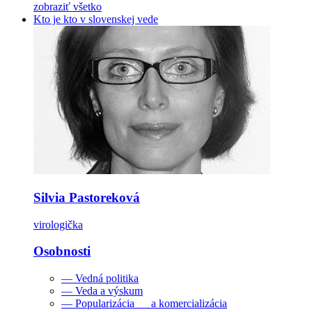
zobraziť všetko
Kto je kto v slovenskej vede
Silvia Pastoreková
virologička
Osobnosti
— Vedná politika
— Veda a výskum
— Popularizácia a komercializácia