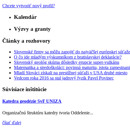
Chcete vytvoriť nový profil?
Kalendár
Výzvy a granty
Články a rozhovory
Slovenské firmy sa môžu zapojiť do najväčšej európskej súťaže p
O čo ide mladým výskumníkom z bratislavskej deklarácie?
Slovenský geológ skúma dôsledky erupcie super-vulkánu
Matematika a stredoškoláci: povinná maturita, istota zamestnani
Mladí Slováci získali na prestížnej súťaži v USA druhé miesto
Vedcom roka 2016 sa stal jadrový fyzik Pavel Povinec
Súvisiace inštitúcie
Katedra geodézie SvF UNIZA
Organizačnú štruktúru katedry tvoria Oddelenie...
čítať ďalej