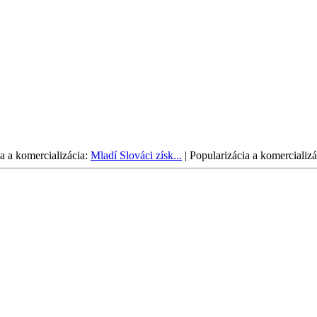
a a komercializácia:
Mladí Slováci získ...
|
Popularizácia a komercializá