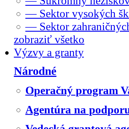
— Súkromný neziskov
— Sektor vysokých šk
— Sektor zahraničných
zobraziť všetko
Výzvy a granty
Národné
Operačný program V
Agentúra na podpor
Vedecká grantová a