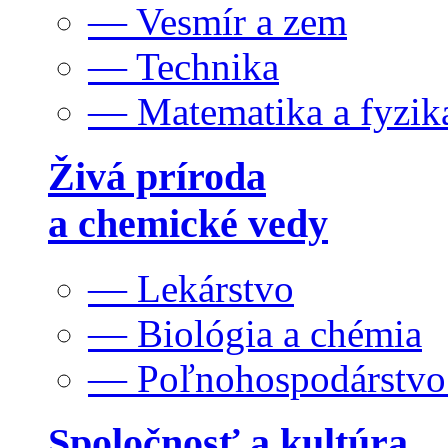
— Vesmír a zem
— Technika
— Matematika a fyzik
Živá príroda
a chemické vedy
— Lekárstvo
— Biológia a chémia
— Poľnohospodárstv
Spoločnosť a kultúra