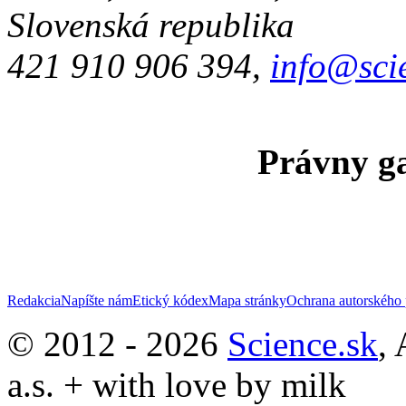
Slovenská republika
421 910 906 394,
info@sci
Právny ga
Redakcia
Napíšte nám
Etický kódex
Mapa stránky
Ochrana autorského 
© 2012 - 2026
Science.sk
,
a.s. + with love by milk