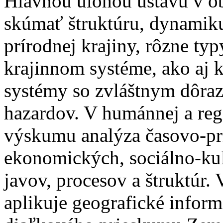
Hlavnou úlohou ústavu v obl
skúmať štruktúru, dynamik
prírodnej krajiny, rôzne typ
krajinnom systéme, ako aj 
systémy so zvláštnym dôra
hazardov. V humánnej a regi
výskumu analýza časovo-pr
ekonomických, sociálno-ku
javov, procesov a štruktúr.
aplikuje geografické infor