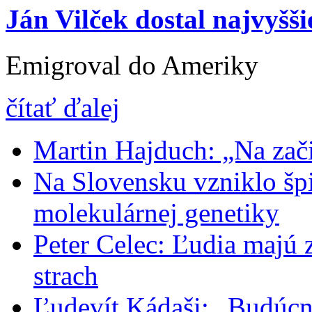
Ján Vilček dostal najvyšš
Emigroval do Ameriky
čítať ďalej
Martin Hajduch: „Na zači
Na Slovensku vzniklo šp
molekulárnej genetiky
Peter Celec: Ľudia majú 
strach
Ľudevít Kádaši: „Budúc