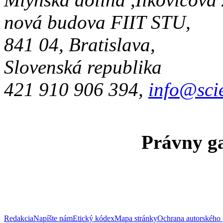
nová budova FIIT STU,
841 04, Bratislava,
Slovenská republika
421 910 906 394,
info@sci
Právny ga
Redakcia
Napíšte nám
Etický kódex
Mapa stránky
Ochrana autorského 