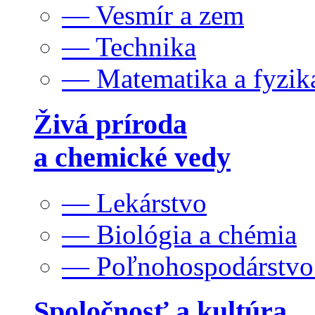
— Vesmír a zem
— Technika
— Matematika a fyzik
Živá príroda
a chemické vedy
— Lekárstvo
— Biológia a chémia
— Poľnohospodárstv
Spoločnosť a kultúra