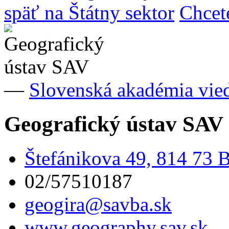
späť na Štátny sektor
Chcet
—
Slovenská akadémia vie
Geografický ústav SAV
Štefánikova 49, 814 73 B
02/57510187
geogira@savba.sk
www.geography.sav.sk