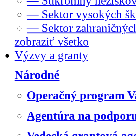
— Súkromný neziskov
— Sektor vysokých šk
— Sektor zahraničných
zobraziť všetko
Výzvy a granty
Národné
Operačný program V
Agentúra na podpor
Vedecká grantová a