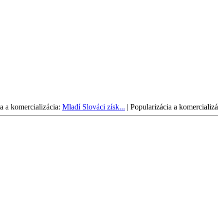
a a komercializácia:
Mladí Slováci získ...
|
Popularizácia a komercializá