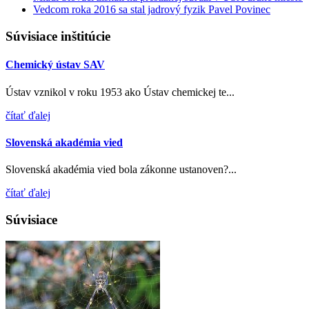
Vedcom roka 2016 sa stal jadrový fyzik Pavel Povinec
Súvisiace inštitúcie
Chemický ústav SAV
Ústav vznikol v roku 1953 ako Ústav chemickej te...
čítať ďalej
Slovenská akadémia vied
Slovenská akadémia vied bola zákonne ustanoven?...
čítať ďalej
Súvisiace