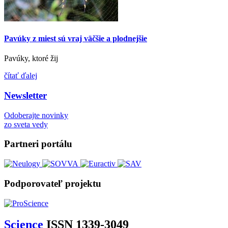
Pavúky z miest sú vraj väčšie a plodnejšie
Pavúky, ktoré žij
čítať ďalej
Newsletter
Odoberajte novinky
zo sveta vedy
Partneri portálu
Podporovateľ projektu
Science
ISSN 1339-3049