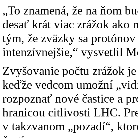
„To znamená, že na ňom bud
desať krát viac zrážok ako
tým, že zväzky sa protónov
intenzívnejšie,“ vysvetlil M
Zvyšovanie počtu zrážok je
keďže vedcom umožní „vidie
rozpoznať nové častice a p
hranicou citlivosti LHC. Pr
v takzvanom „pozadí“, kto