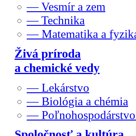
— Vesmír a zem
— Technika
— Matematika a fyzik
Živá príroda
a chemické vedy
— Lekárstvo
— Biológia a chémia
— Poľnohospodárstv
Spoločnosť a kultúra