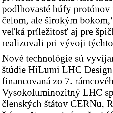
podlhovasté húfy protónov 
čelom, ale širokým bokom,“
veľká príležitosť aj pre špi
realizovali pri vývoji týcht
Nové technológie sú vyvíjan
štúdie HiLumi LHC Design S
financovaná zo 7. rámcové
Vysokoluminozitný LHC spoj
členských štátov CERNu, R