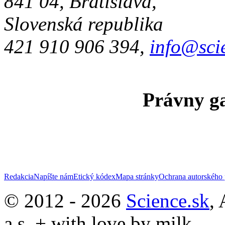
841 04, Bratislava,
Slovenská republika
421 910 906 394,
info@sci
Právny ga
Redakcia
Napíšte nám
Etický kódex
Mapa stránky
Ochrana autorského 
© 2012 - 2026
Science.sk
,
a.s. + with love by milk