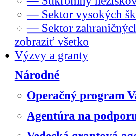
— Súkromný neziskov
— Sektor vysokých šk
— Sektor zahraničných
zobraziť všetko
Výzvy a granty
Národné
Operačný program V
Agentúra na podpor
Vedecká grantová a