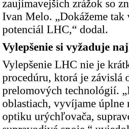
zaujímavejších zrážok so z
Ivan Melo. „Dokážeme tak v
potenciál LHC,“ dodal.
Vylepšenie si vyžaduje naj
Vylepšenie LHC nie je krát
procedúru, ktorá je závislá
prelomových technológií. 
oblastiach, vyvíjame úplne
optiku urýchľovača, suprav