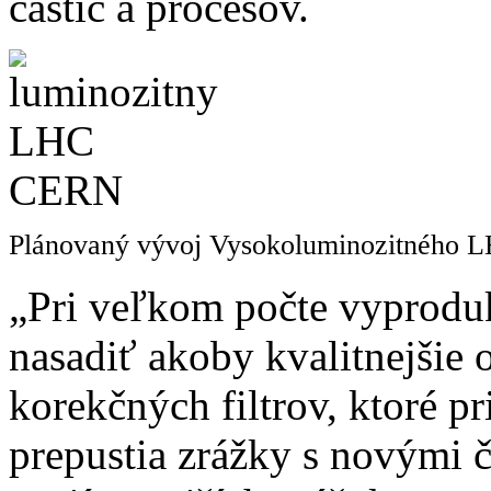
častíc a procesov.
Plánovaný vývoj Vysokoluminozitného LH
„Pri veľkom počte vyprodu
nasadiť akoby kvalitnejšie
korekčných filtrov, ktoré pr
prepustia zrážky s novými 