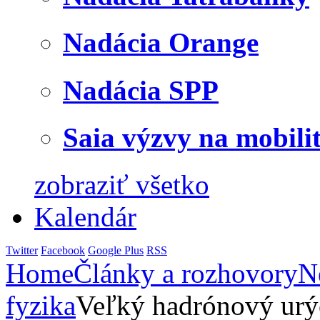
Nadácia Orange
Nadácia SPP
Saia výzvy na mobili
zobraziť všetko
Kalendár
Twitter
Facebook
Google Plus
RSS
Home
Články a rozhovory
N
fyzika
Veľký hadrónový urý