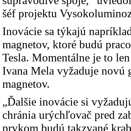
supravodivé spoje,“ uviedol
šéf projektu Vysokolumino
Inovácie sa týkajú napríkl
magnetov, ktoré budú praco
Tesla. Momentálne je to len
Ivana Mela vyžaduje novú 
magnetov.
„Ďalšie inovácie si vyžaduj
chránia urýchľovač pred z
prvkom budú takzvané krabi