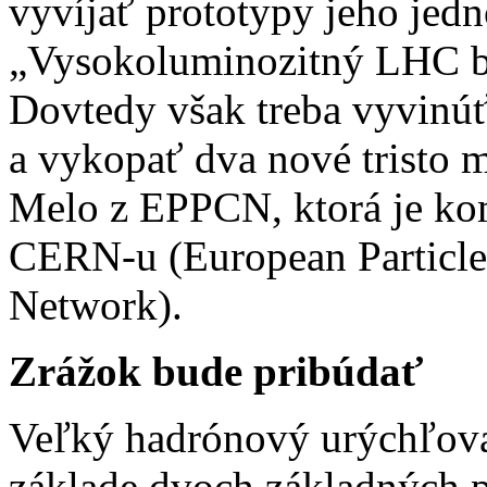
vyvíjať prototypy jeho jedno
„Vysokoluminozitný LHC by
Dovtedy však treba vyvinúť
a vykopať dva nové tristo m
Melo z EPPCN, ktorá je ko
CERN-u (European Particl
Network).
Zrážok bude pribúdať
Veľký hadrónový urýchľov
základe dvoch základných p