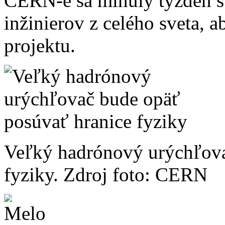
CERN-e sa minulý týždeň st
inžinierov z celého sveta, a
projektu.
Veľký hadrónový urýchľova
fyziky. Zdroj foto: CERN