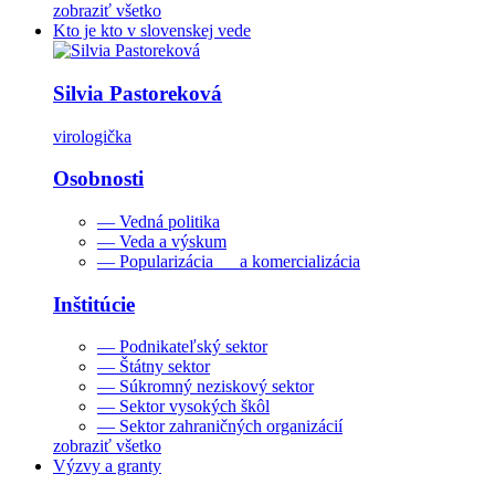
zobraziť všetko
Kto je kto v slovenskej vede
Silvia Pastoreková
virologička
Osobnosti
— Vedná politika
— Veda a výskum
— Popularizácia a komercializácia
Inštitúcie
— Podnikateľský sektor
— Štátny sektor
— Súkromný neziskový sektor
— Sektor vysokých škôl
— Sektor zahraničných organizácií
zobraziť všetko
Výzvy a granty