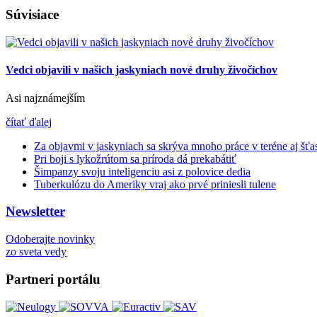
Súvisiace
Vedci objavili v našich jaskyniach nové druhy živočíchov
Asi najznámejším
čítať ďalej
Za objavmi v jaskyniach sa skrýva mnoho práce v teréne aj šťas
Pri boji s lykožrútom sa príroda dá prekabátiť
Šimpanzy svoju inteligenciu asi z polovice dedia
Tuberkulózu do Ameriky vraj ako prvé priniesli tulene
Newsletter
Odoberajte novinky
zo sveta vedy
Partneri portálu