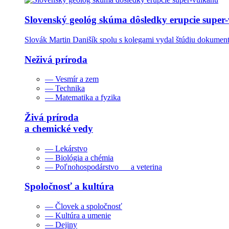
Slovenský geológ skúma dôsledky erupcie super
Slovák Martin Danišík spolu s kolegami vydal štúdiu dokumentu
Neživá príroda
— Vesmír a zem
— Technika
— Matematika a fyzika
Živá príroda
a chemické vedy
— Lekárstvo
— Biológia a chémia
— Poľnohospodárstvo a veterina
Spoločnosť a kultúra
— Človek a spoločnosť
— Kultúra a umenie
— Dejiny