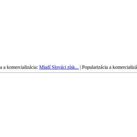
a a komercializácia:
Mladí Slováci získ...
|
Popularizácia a komercializá