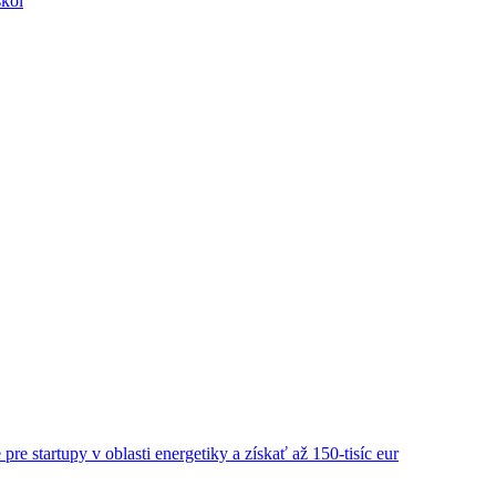
škôl
re startupy v oblasti energetiky a získať až 150-tisíc eur