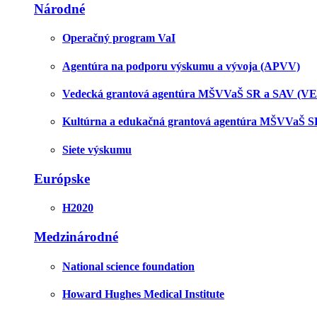
Národné
Operačný program VaI
Agentúra na podporu výskumu a vývoja (APVV)
Vedecká grantová agentúra MŠVVaŠ SR a SAV (V
Kultúrna a edukačná grantová agentúra MŠVVaŠ 
Siete výskumu
Európske
H2020
Medzinárodné
National science foundation
Howard Hughes Medical Institute