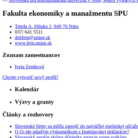
—
Slovenská poľnohospodárska univerzita v Nitre
Sektor vysokých 
Fakulta ekonomiky a manažmentu SPU
Trieda A. Hlinku 2, 949 76 Nitra
037/ 641 5511
dekfem@uniag.sk
www.fem.uniag.sk
Zoznam zamestnancov
Iveta Zentková
Chcete vytvoriť nový profil?
Kalendár
Výzvy a granty
Články a rozhovory
Slovenské firmy sa môžu zapojiť do najväčšej európskej súťaže p
O čo ide mladým výskumníkom z bratislavskej deklarácie?
Slovenský geológ skúma dôsledky erupcie super-vulkánu