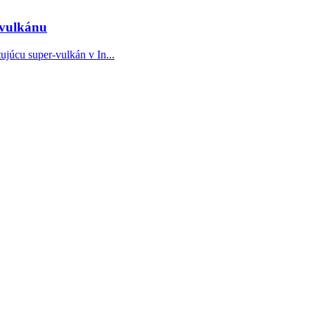
-vulkánu
júcu super-vulkán v In...