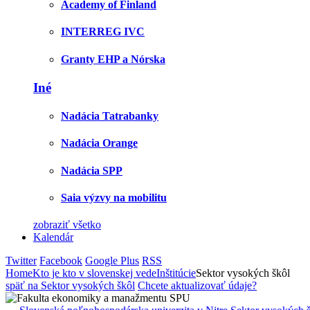
Academy of Finland
INTERREG IVC
Granty EHP a Nórska
Iné
Nadácia Tatrabanky
Nadácia Orange
Nadácia SPP
Saia výzvy na mobilitu
zobraziť všetko
Kalendár
Twitter
Facebook
Google Plus
RSS
Home
Kto je kto v slovenskej vede
Inštitúcie
Sektor vysokých škôl
späť na Sektor vysokých škôl
Chcete aktualizovať údaje?