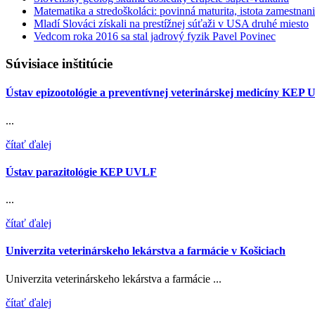
Matematika a stredoškoláci: povinná maturita, istota zamestnani
Mladí Slováci získali na prestížnej súťaži v USA druhé miesto
Vedcom roka 2016 sa stal jadrový fyzik Pavel Povinec
Súvisiace inštitúcie
Ústav epizootológie a preventívnej veterinárskej medicíny KEP
...
čítať ďalej
Ústav parazitológie KEP UVLF
...
čítať ďalej
Univerzita veterinárskeho lekárstva a farmácie v Košiciach
Univerzita veterinárskeho lekárstva a farmácie ...
čítať ďalej