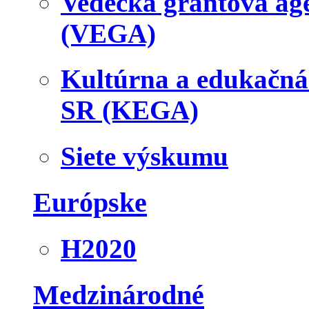
Vedecká grantová a
(VEGA)
Kultúrna a edukačn
SR (KEGA)
Siete výskumu
Európske
H2020
Medzinárodné