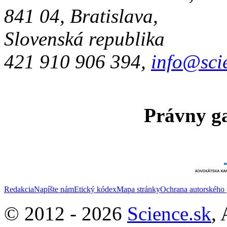
841 04, Bratislava,
Slovenská republika
421 910 906 394,
info@sci
Právny ga
Redakcia
Napíšte nám
Etický kódex
Mapa stránky
Ochrana autorského 
© 2012 - 2026
Science.sk
,