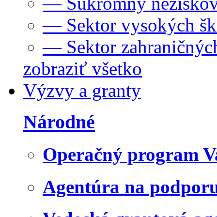
— Súkromný neziskov
— Sektor vysokých šk
— Sektor zahraničných
zobraziť všetko
Výzvy a granty
Národné
Operačný program V
Agentúra na podpor