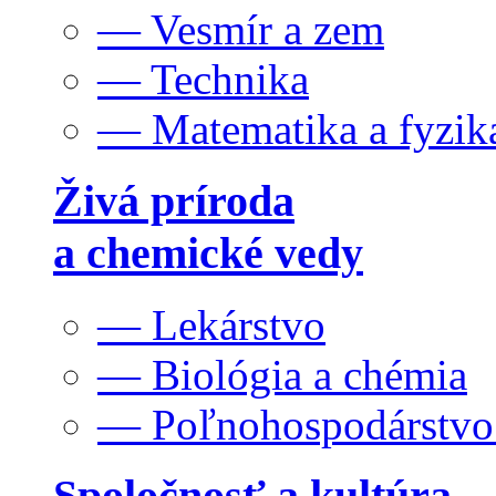
— Vesmír a zem
— Technika
— Matematika a fyzik
Živá príroda
a chemické vedy
— Lekárstvo
— Biológia a chémia
— Poľnohospodárstv
Spoločnosť a kultúra