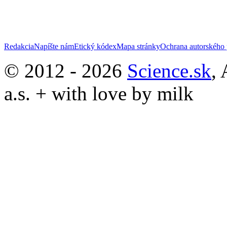
Redakcia
Napíšte nám
Etický kódex
Mapa stránky
Ochrana autorského 
© 2012 - 2026
Science.sk
,
a.s. + with love by milk