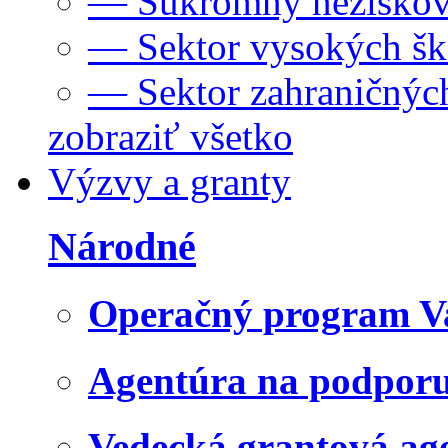
— Súkromný neziskov
— Sektor vysokých šk
— Sektor zahraničných
zobraziť všetko
Výzvy a granty
Národné
Operačný program V
Agentúra na podpor
Vedecká grantová a