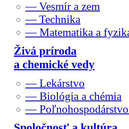
— Vesmír a zem
— Technika
— Matematika a fyzik
Živá príroda
a chemické vedy
— Lekárstvo
— Biológia a chémia
— Poľnohospodárstv
Spoločnosť a kultúra