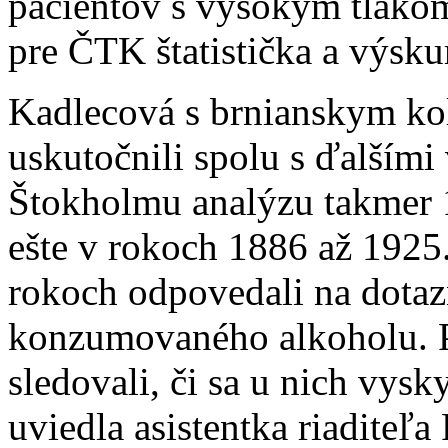
pacientov s vysokým tlakom
pre ČTK štatistička a výsk
Kadlecová s brnianskym k
uskutočnili spolu s ďalším
Štokholmu analýzu takmer 12
ešte v rokoch 1886 až 1925.
rokoch odpovedali na dota
konzumovaného alkoholu. 
sledovali, či sa u nich vysk
uviedla asistentka riaditeľa