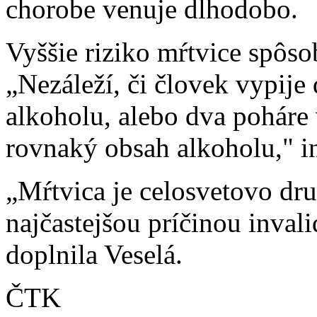
chorobe venuje dlhodobo.
Vyššie riziko mŕtvice spôs
„Nezáleží, či človek vypije
alkoholu, alebo dva poháre 
rovnaký obsah alkoholu," 
„Mŕtvica je celosvetovo dru
najčastejšou príčinou invali
doplnila Veselá.
ČTK