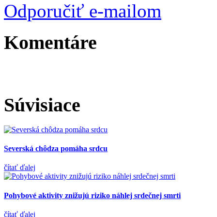
Odporučiť e-mailom
Komentáre
Súvisiace
Severská chôdza pomáha srdcu
čítať ďalej
Pohybové aktivity znižujú riziko náhlej srdečnej smrti
čítať ďalej