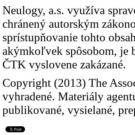
Neulogy, a.s. využíva spra
chránený autorským zákonom.
sprístupňovanie tohto obsahu
akýmkoľvek spôsobom, je b
ČTK vyslovene zakázané.
Copyright (2013) The Assoc
vyhradené. Materiály agent
publikované, vysielané, pre