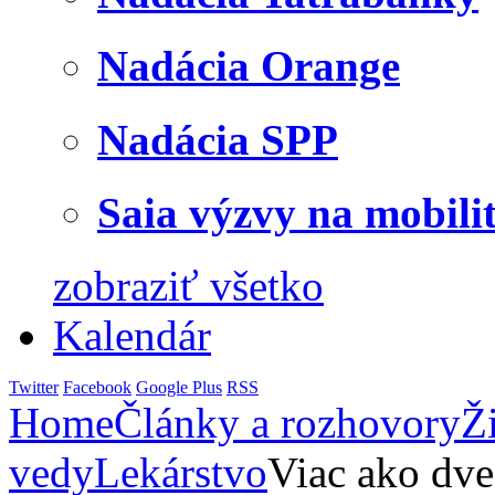
Nadácia Orange
Nadácia SPP
Saia výzvy na mobili
zobraziť všetko
Kalendár
Twitter
Facebook
Google Plus
RSS
Home
Články a rozhovory
Ž
vedy
Lekárstvo
Viac ako dve