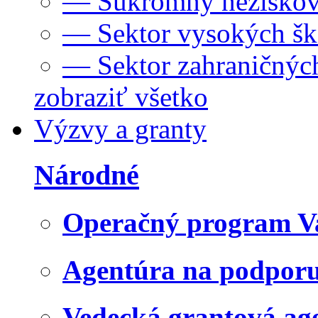
— Súkromný neziskov
— Sektor vysokých šk
— Sektor zahraničných
zobraziť všetko
Výzvy a granty
Národné
Operačný program V
Agentúra na podpor
Vedecká grantová a