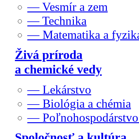
— Vesmír a zem
— Technika
— Matematika a fyzik
Živá príroda
a chemické vedy
— Lekárstvo
— Biológia a chémia
— Poľnohospodárstv
Spoločnosť a kultúra