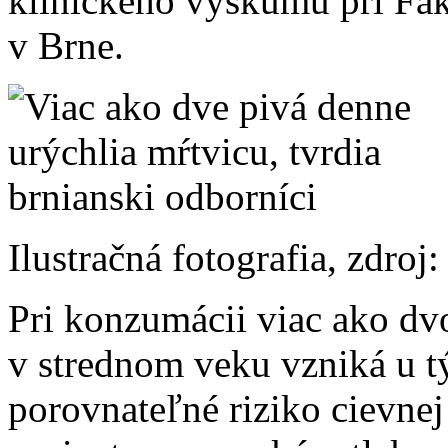
klinického výskumu pri Fak
v Brne.
Ilustračná fotografia, zdro
Pri konzumácii viac ako dv
v strednom veku vzniká u t
porovnateľné riziko cievne