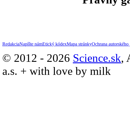
Redakcia
Napíšte nám
Etický kódex
Mapa stránky
Ochrana autorského 
© 2012 - 2026
Science.sk
,
a.s. + with love by milk