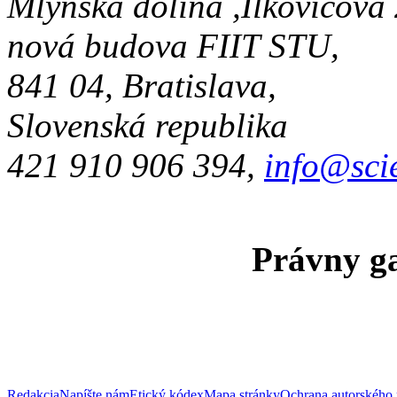
Mlynská dolina ,Ilkovičova
nová budova FIIT STU,
841 04, Bratislava,
Slovenská republika
421 910 906 394,
info@sci
Právny ga
Redakcia
Napíšte nám
Etický kódex
Mapa stránky
Ochrana autorského 