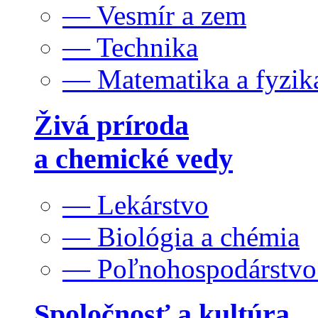
— Vesmír a zem
— Technika
— Matematika a fyzik
Živá príroda
a chemické vedy
— Lekárstvo
— Biológia a chémia
— Poľnohospodárstv
Spoločnosť a kultúra