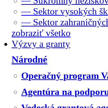
— Súkromný neziskov
— Sektor vysokých šk
— Sektor zahraničných
zobraziť všetko
Výzvy a granty
Národné
Operačný program V
Agentúra na podpor
Vedecká grantová a