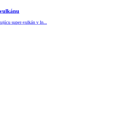
-vulkánu
júcu super-vulkán v In...