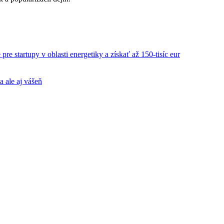
re startupy v oblasti energetiky a získať až 150-tisíc eur
a ale aj vášeň
.