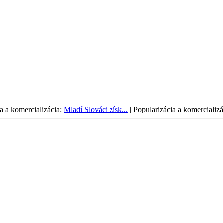
a a komercializácia:
Mladí Slováci získ...
|
Popularizácia a komercializá