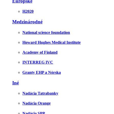
Európske
H2020
Medzinárodné
National science foundation
Howard Hughes Medical Institute
Academy of Finland
INTERREG IVC
Granty EHP a Nórska
Iné
Nadácia Tatrabanky
Nadácia Orange
Nadácia SPP