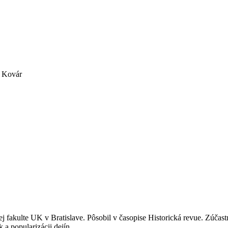
v Kovár
ej fakulte UK v Bratislave. Pôsobil v časopise Historická revue. Zúčast
a popularizácii dejín.