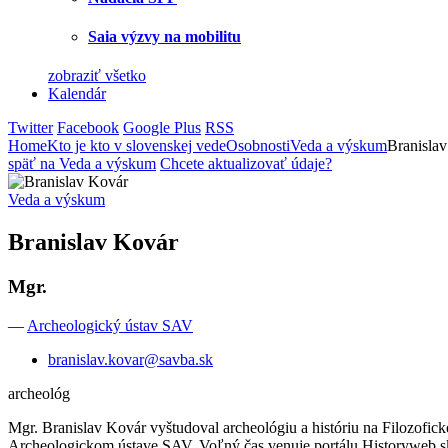
Saia výzvy na mobilitu
zobraziť všetko
Kalendár
Twitter
Facebook
Google Plus
RSS
Home
Kto je kto v slovenskej vede
Osobnosti
Veda a výskum
Branisla
späť na Veda a výskum
Chcete aktualizovať údaje?
Veda a výskum
Branislav Kovár
Mgr.
—
Archeologický ústav SAV
branislav.kovar@savba.sk
archeológ
Mgr. Branislav Kovár vyštudoval archeológiu a históriu na Filozofick
Archeologickom ústave SAV. Voľný čas venuje portálu Historyweb.sk 