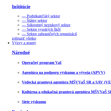
Inštitúcie
— Podnikateľský sektor
— Štátny sektor
— Súkromný neziskový sektor
— Sektor vysokých škôl
— Sektor zahraničných organizácií
zobraziť všetko
Výzvy a granty
Národné
Operačný program VaI
Agentúra na podporu výskumu a vývoja (APVV)
Vedecká grantová agentúra MŠVVaŠ SR a SAV (V
Kultúrna a edukačná grantová agentúra MŠVVaŠ 
Siete výskumu