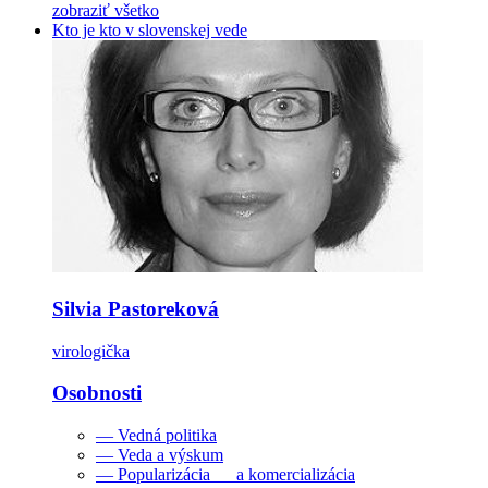
zobraziť všetko
Kto je kto v slovenskej vede
Silvia Pastoreková
virologička
Osobnosti
— Vedná politika
— Veda a výskum
— Popularizácia a komercializácia