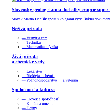
Slovenský geológ skúma dôsledky erupcie super
Slovák Martin Danišík spolu s kolegami vydal štúdiu dokumentu
Neživá príroda
— Vesmír a zem
— Technika
— Matematika a fyzika
Živá príroda
a chemické vedy
— Lekárstvo
— Biológia a chémia
— Poľnohospodárstvo a veterina
Spoločnosť a kultúra
— Človek a spoločnosť
— Kultúra a umenie
— Dejiny