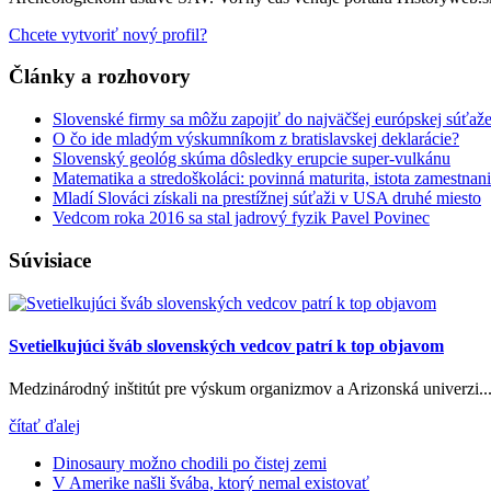
Chcete vytvoriť nový profil?
Články a rozhovory
Slovenské firmy sa môžu zapojiť do najväčšej európskej súťaže p
O čo ide mladým výskumníkom z bratislavskej deklarácie?
Slovenský geológ skúma dôsledky erupcie super-vulkánu
Matematika a stredoškoláci: povinná maturita, istota zamestnani
Mladí Slováci získali na prestížnej súťaži v USA druhé miesto
Vedcom roka 2016 sa stal jadrový fyzik Pavel Povinec
Súvisiace
Svetielkujúci šváb slovenských vedcov patrí k top objavom
Medzinárodný inštitút pre výskum organizmov a Arizonská univerzi..
čítať ďalej
Dinosaury možno chodili po čistej zemi
V Amerike našli švába, ktorý nemal existovať