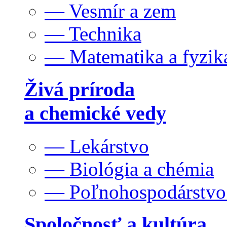
— Vesmír a zem
— Technika
— Matematika a fyzik
Živá príroda
a chemické vedy
— Lekárstvo
— Biológia a chémia
— Poľnohospodárstv
Spoločnosť a kultúra