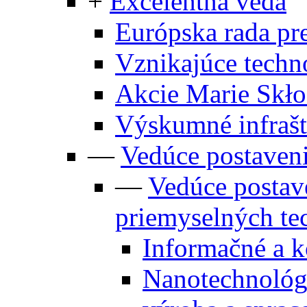
+
Excelentná veda
Európska rada p
Vznikajúce techn
Akcie Marie Skł
Výskumné infrašt
—
Vedúce postaven
—
Vedúce postav
priemyselných te
Informačné a 
Nanotechnológi