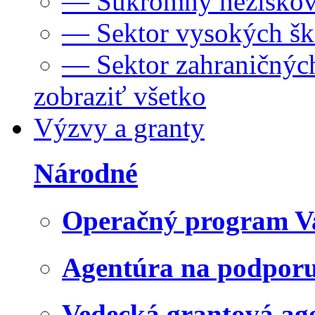
— Súkromný neziskov
— Sektor vysokých šk
— Sektor zahraničných
zobraziť všetko
Výzvy a granty
Národné
Operačný program V
Agentúra na podpor
Vedecká grantová a