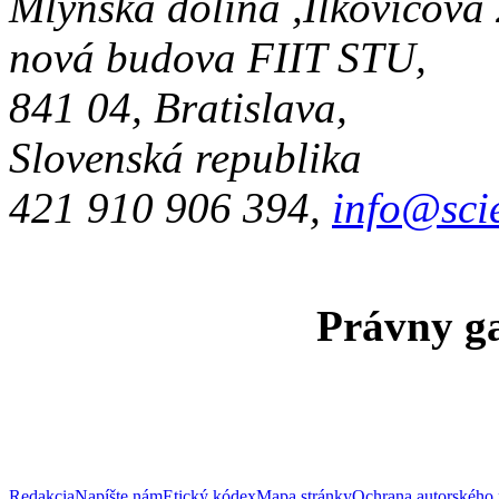
Mlynská dolina ,Ilkovičova
nová budova FIIT STU,
841 04, Bratislava,
Slovenská republika
421 910 906 394,
info@sci
Právny ga
Redakcia
Napíšte nám
Etický kódex
Mapa stránky
Ochrana autorského 