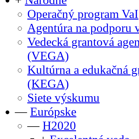
Operačný program VaI
Agentúra na podporu
Vedecká grantová ag
(VEGA)
Kultúrna a edukačná 
(KEGA)
Siete výskumu
—
Európske
—
H2020