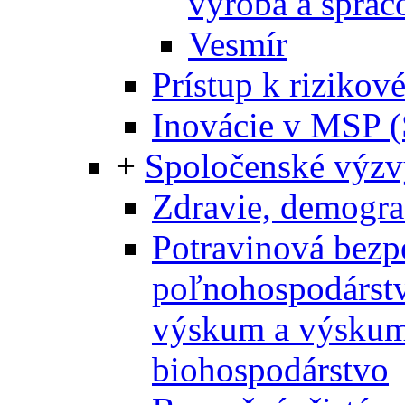
výroba a sprac
Vesmír
Prístup k riziko
Inovácie v MSP 
+
Spoločenské výzv
Zdravie, demograf
Potravinová bezp
poľnohospodárstv
výskum a výskum 
biohospodárstvo