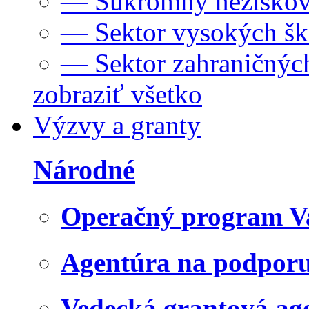
— Súkromný neziskov
— Sektor vysokých šk
— Sektor zahraničných
zobraziť všetko
Výzvy a granty
Národné
Operačný program V
Agentúra na podpor
Vedecká grantová a