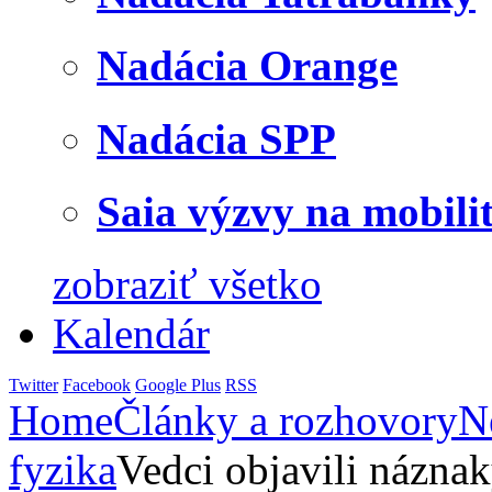
Nadácia Orange
Nadácia SPP
Saia výzvy na mobili
zobraziť všetko
Kalendár
Twitter
Facebook
Google Plus
RSS
Home
Články a rozhovory
N
fyzika
Vedci objavili názna