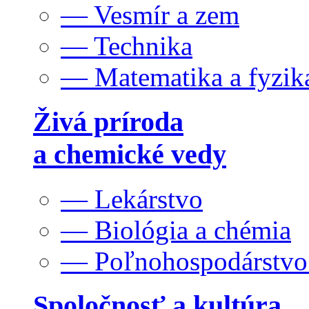
— Vesmír a zem
— Technika
— Matematika a fyzik
Živá príroda
a chemické vedy
— Lekárstvo
— Biológia a chémia
— Poľnohospodárstv
Spoločnosť a kultúra