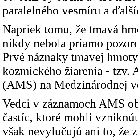
paralelného vesmíru a ďalší
Napriek tomu, že tmavá hmo
nikdy nebola priamo pozoro
Prvé náznaky tmavej hmoty
kozmického žiarenia - tzv.
(AMS) na Medzinárodnej ves
Vedci v záznamoch AMS obj
častíc, ktoré mohli vznikn
však nevylučujú ani to, že z