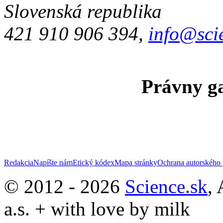
Slovenská republika
421 910 906 394,
info@sci
Právny ga
Redakcia
Napíšte nám
Etický kódex
Mapa stránky
Ochrana autorského 
© 2012 - 2026
Science.sk
,
a.s. + with love by milk