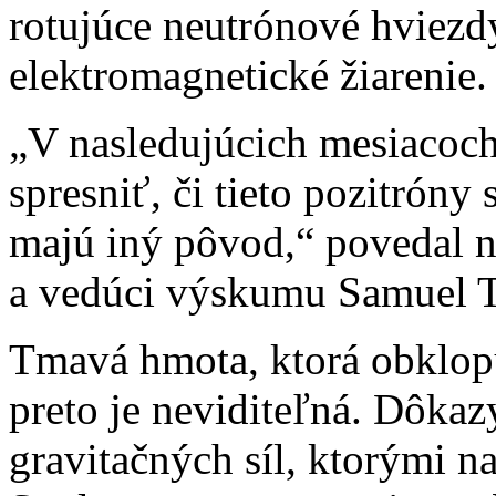
rotujúce neutrónové hviezd
elektromagnetické žiarenie.
„V nasledujúcich mesiaco
spresniť, či tieto pozitrón
majú iný pôvod,“ povedal n
a vedúci výskumu Samuel T
Tmavá hmota, ktorá obklopu
preto je neviditeľná. Dôkazy
gravitačných síl, ktorými n