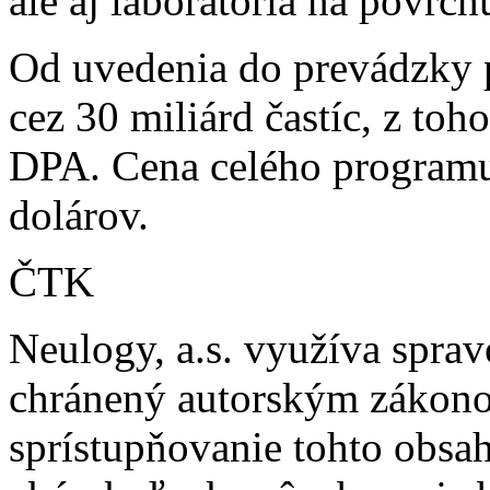
ale aj laboratóriá na povrc
Od uvedenia do prevádzky
cez 30 miliárd častíc, z toh
DPA. Cena celého programu
dolárov.
ČTK
Neulogy, a.s. využíva spra
chránený autorským zákonom.
sprístupňovanie tohto obsahu