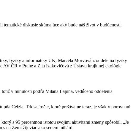
 tematické diskusie skúmajúce aký bude náš život v budúcnosti.
atiky, fyziky a informatiky UK, Marcela Morvová z oddelenia fyziky
 AV ČR v Prahe a Zita Izakovičová z Ústavu krajinnej ekológie
a totiž v minulosti podľa Milana Lapina, vedúceho oddelenia
upňa Celzia. Tridsaťročie, ktoré prežívame teraz, je však v porovnaní
orý s 95 percentnou istotou svojimi aktivitami zmeny spôsobil. „Je
nes na Zemi žijeviac ako sedem miliárd.