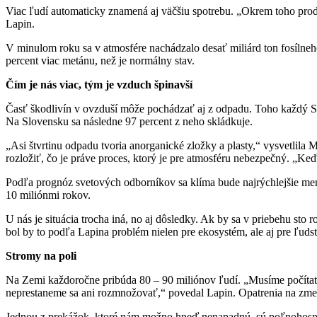
Viac ľudí automaticky znamená aj väčšiu spotrebu. „Okrem toho pro
Lapin.
V minulom roku sa v atmosfére nachádzalo desať miliárd ton fosílneho
percent viac metánu, než je normálny stav.
Čím je nás viac, tým je vzduch špinavší
Časť škodlivín v ovzduší môže pochádzať aj z odpadu. Toho každý S
Na Slovensku sa následne 97 percent z neho skládkuje.
„Asi štvrtinu odpadu tvoria anorganické zložky a plasty,“ vysvetlila
rozložiť, čo je práve proces, ktorý je pre atmosféru nebezpečný. „K
Podľa prognóz svetových odborníkov sa klíma bude najrýchlejšie meni
10 miliónmi rokov.
U nás je situácia trocha iná, no aj dôsledky. Ak by sa v priebehu sto r
bol by to podľa Lapina problém nielen pre ekosystém, ale aj pre ľuds
Stromy na poli
Na Zemi každoročne pribúda 80 – 90 miliónov ľudí. „Musíme počítať s
neprestaneme sa ani rozmnožovať,“ povedal Lapin. Opatrenia na zme
Jednou z prekážok, ktoré nám možno hneď nenapadnú, sú poľnohospodá