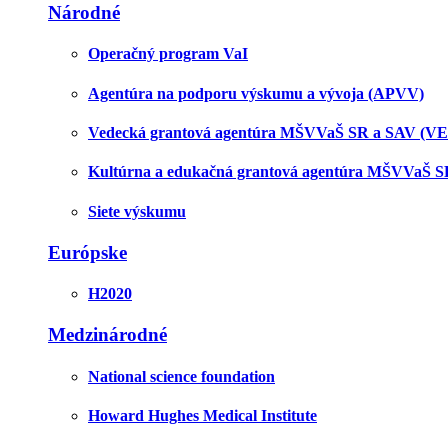
Národné
Operačný program VaI
Agentúra na podporu výskumu a vývoja (APVV)
Vedecká grantová agentúra MŠVVaŠ SR a SAV (V
Kultúrna a edukačná grantová agentúra MŠVVaŠ 
Siete výskumu
Európske
H2020
Medzinárodné
National science foundation
Howard Hughes Medical Institute