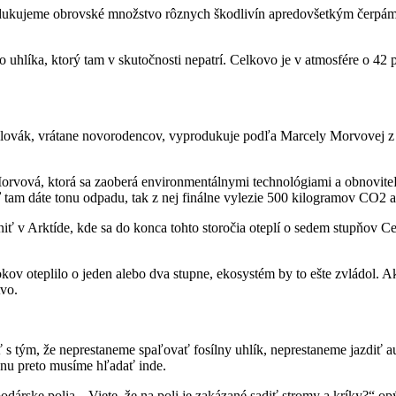
dukujeme obrovské množstvo rôznych škodlivín apredovšetkým čerpáme 
 uhlíka, ktorý tam v skutočnosti nepatrí. Celkovo je v atmosfére o 42
lovák, vrátane novorodencov, vyprodukuje podľa Marcely Morvovej z 
 Morvová, ktorá sa zaoberá environmentálnymi technológiami a obnovite
eď tam dáte tonu odpadu, tak z nej finálne vylezie 500 kilogramov CO
ť v Arktíde, kde sa do konca tohto storočia oteplí o sedem stupňov Ce
okov oteplilo o jeden alebo dva stupne, ekosystém by to ešte zvládol. Ak
tvo.
 tým, že neprestaneme spaľovať fosílny uhlík, neprestaneme jazdiť au
nu preto musíme hľadať inde.
rske polia. „Viete, že na poli je zakázané sadiť stromy a kríky?“ opý