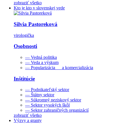
zobraziť všetko
Kto je kto v slovenskej vede
Silvia Pastoreková
virologička
Osobnosti
— Vedná politika
— Veda a výskum
— Popularizácia a komercializácia
Inštitúcie
— Podnikateľský sektor
— Štátny sektor
— Súkromný neziskový sektor
— Sektor vysokých škôl
— Sektor zahraničných organizácií
zobraziť všetko
Výzvy a granty