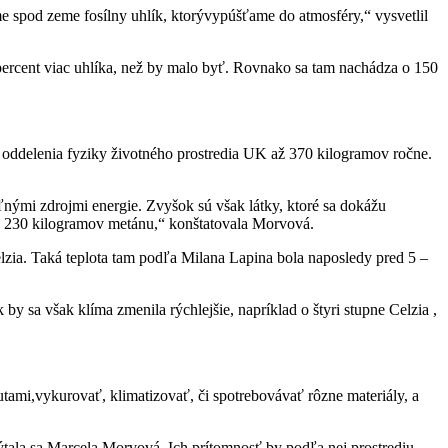
spod zeme fosílny uhlík, ktorývypúšťame do atmosféry,“ vysvetlil
 percent viac uhlíka, než by malo byť. Rovnako sa tam nachádza o 150
oddelenia fyziky životného prostredia UK až 370 kilogramov ročne.
ľnými zdrojmi energie. Zvyšok sú však látky, ktoré sa dokážu
2 a 230 kilogramov metánu,“ konštatovala Morvová.
lzia. Taká teplota tam podľa Milana Lapina bola naposledy pred 5 –
 by sa však klíma zmenila rýchlejšie, napríklad o štyri stupne Celzia ,
tami,vykurovať, klimatizovať, či spotrebovávať rôzne materiály, a
tala sa Marcela Morvová. Ich prítomnosť by podľa nej prostrediu