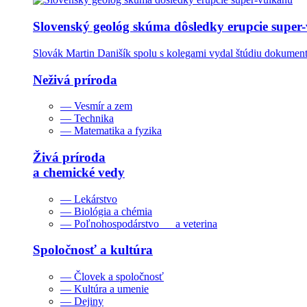
Slovenský geológ skúma dôsledky erupcie super
Slovák Martin Danišík spolu s kolegami vydal štúdiu dokumentu
Neživá príroda
— Vesmír a zem
— Technika
— Matematika a fyzika
Živá príroda
a chemické vedy
— Lekárstvo
— Biológia a chémia
— Poľnohospodárstvo a veterina
Spoločnosť a kultúra
— Človek a spoločnosť
— Kultúra a umenie
— Dejiny