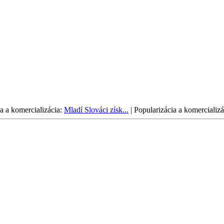
a a komercializácia:
Mladí Slováci získ...
|
Popularizácia a komercializá