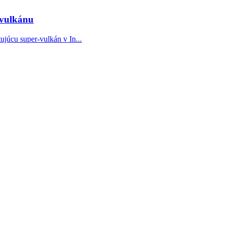
-vulkánu
júcu super-vulkán v In...