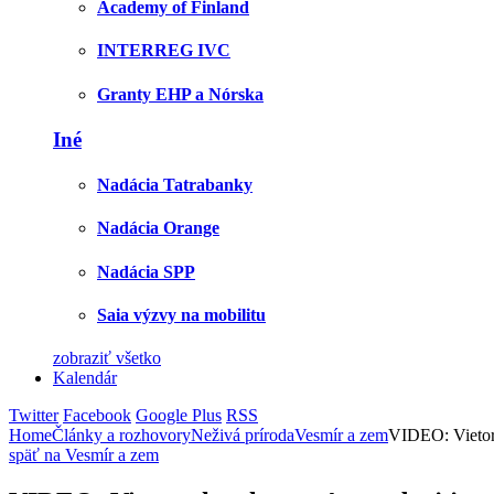
Academy of Finland
INTERREG IVC
Granty EHP a Nórska
Iné
Nadácia Tatrabanky
Nadácia Orange
Nadácia SPP
Saia výzvy na mobilitu
zobraziť všetko
Kalendár
Twitter
Facebook
Google Plus
RSS
Home
Články a rozhovory
Neživá príroda
Vesmír a zem
VIDEO: Vietor a
späť na Vesmír a zem