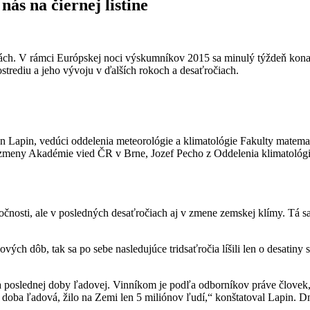
ás na čiernej listine
ách. V rámci Európskej noci výskumníkov 2015 sa minulý týždeň konali
strediu a jeho vývoju v ďalších rokoch a desaťročiach.
an Lapin, vedúci oddelenia meteorológie a klimatológie Fakulty matem
zmeny Akadémie vied ČR v Brne, Jozef Pecho z Oddelenia klimatológie
čnosti, ale v posledných desaťročiach aj v zmene zemskej klímy. Tá s
h dôb, tak sa po sebe nasledujúce tridsaťročia líšili len o desatiny st
poslednej doby ľadovej. Vinníkom je podľa odborníkov práve človek, kt
 doba ľadová, žilo na Zemi len 5 miliónov ľudí,“ konštatoval Lapin. D