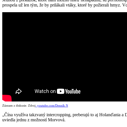
prospela už len tým, že by prilákali vtáky, ktoré by požierali hmyz. 
Záznam z diskusie. Zdroj
: youtube.com/Denník N
„Čína využíva takzvaný intercropping, preberajú to aj Holanďania a D
uviedla jednu z možností Morvová.