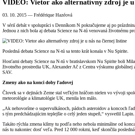
VIDEO: Vietor ako alternatívny zdroj je u n
03. 10. 2015
— Frédérique Hazéová
V sérií debát v spolupráci s Denníkom N pokračujeme aj po prázdnin
Jednou z nich bola aj debata Science na N-tú venovaná životnému pro
Posledná debata Science na N-tú sa tento krát konala v Nu Spirite.
Hosťami debaty Science na N-tú v bratislavskom Nu Spirite boli Mil
životného prostredia UK, Alexander Ač z Centra výskumu globálnej 
SAV.
Zmeny ako na konci doby ľadovej
Človek sa v dejinách Zeme stal veľkým hráčom nielen vo vývoji spolo
meteorológie a klimatológie UK, menila len málo.
„Ak nehovoríme o supervulkánoch, pádoch asteroidov a koncoch ľadovýc
s tým predchádzajúcim teplejšie o celý jeden stupeň,“ vysvetlil Lapin.
Takáto rýchla zmena klímy tu podľa neho nebola minimálne od konca 
nás tu nakoniec dosť veľa. Pred 12 000 rokmi, keď skončila posledná