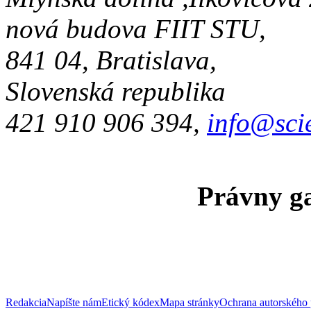
nová budova FIIT STU,
841 04, Bratislava,
Slovenská republika
421 910 906 394,
info@sci
Právny ga
Redakcia
Napíšte nám
Etický kódex
Mapa stránky
Ochrana autorského 