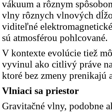
vákuum a rôznym spôsobom
vlny rôznych vlnových dĺžok
viditeľné elektromagnetické
sú atmosférou pohlcované.
V kontexte evolúcie tiež m
vyvinul ako citlivý práve na
ktoré bez zmeny prenikajú 
Vlniaci sa priestor
Gravitačné vlny, podobne a