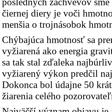
posledných záchvevov sme 
čiernej diery je voči hmotn
menšia o trojnásobok hmotn
Chýbajúca hmotnosť sa prem
vyžiarená ako energia grav
sa tak stal zďaleka najbúrl
vyžiarený výkon predčil na
Dokonca bol údajne 50 krát
žiarenia celého pozorovate
Najväčší význam objavu je a