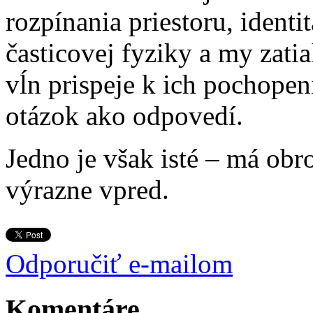
rozpínania priestoru, identi
časticovej fyziky a my zati
vĺn prispeje k ich pochope
otázok ako odpovedí.
Jedno je však isté – má obr
výrazne vpred.
Odporučiť e-mailom
Komentáre