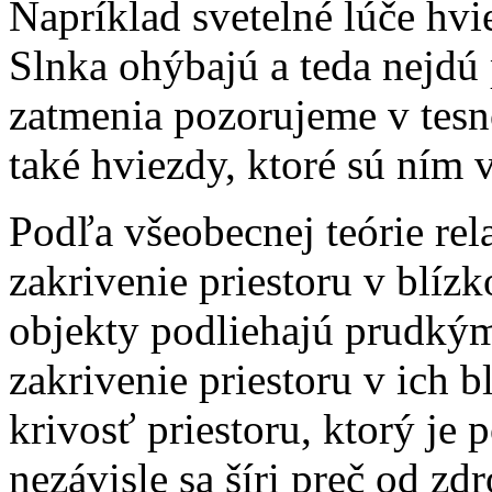
Napríklad svetelné lúče hvi
Slnka ohýbajú a teda nejdú
zatmenia pozorujeme v tesn
také hviezdy, ktoré sú ním v
Podľa všeobecnej teórie rela
zakrivenie priestoru v blíz
objekty podliehajú prudký
zakrivenie priestoru v ich 
krivosť priestoru, ktorý je
nezávisle sa šíri preč od zdr