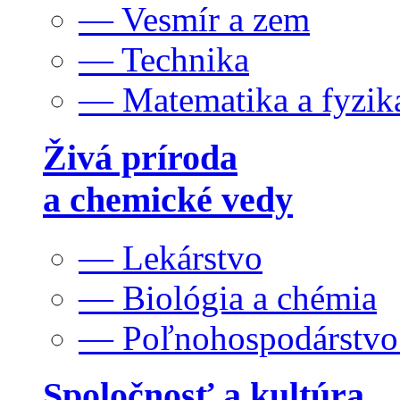
— Vesmír a zem
— Technika
— Matematika a fyzik
Živá príroda
a chemické vedy
— Lekárstvo
— Biológia a chémia
— Poľnohospodárstv
Spoločnosť a kultúra