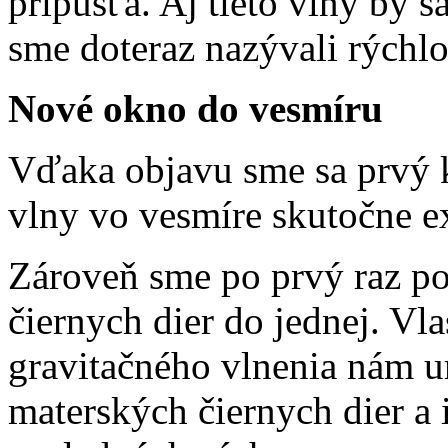
pripúšťa. Aj tieto vlny by s
sme doteraz nazývali rýchlo
Nové okno do vesmíru
Vďaka objavu sme sa prvý kr
vlny vo vesmíre skutočne ex
Zároveň sme po prvý raz po
čiernych dier do jednej. Vl
gravitačného vlnenia nám u
materských čiernych dier a i