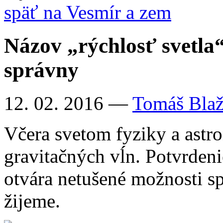
späť na Vesmír a zem
Názov „rýchlosť svetla“
správny
12. 02. 2016
—
Tomáš Bla
Včera svetom fyziky a astro
gravitačných vĺn. Potvrdeni
otvára netušené možnosti s
žijeme.