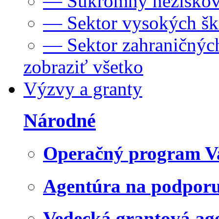
— Súkromný neziskov
— Sektor vysokých šk
— Sektor zahraničných
zobraziť všetko
Výzvy a granty
Národné
Operačný program V
Agentúra na podpor
Vedecká grantová a